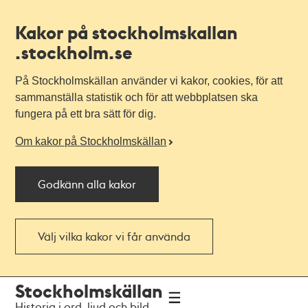
Kakor på stockholmskallan
.stockholm.se
På Stockholmskällan använder vi kakor, cookies, för att
sammanställa statistik och för att webbplatsen ska
fungera på ett bra sätt för dig.
Om kakor på Stockholmskällan
Godkänn alla kakor
Välj vilka kakor vi får använda
Till
Till
Stockholmskällan
navigationen
huvudinnehållet
Historia i ord, ljud och bild