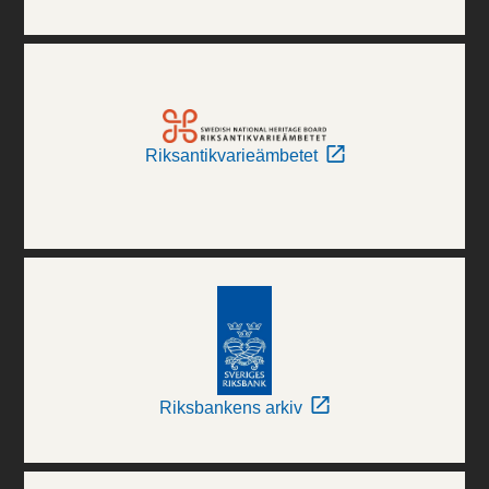
Riksantikvarieämbetet
Riksbankens arkiv