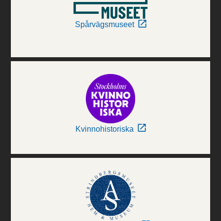
Spårvägsmuseet
Kvinnohistoriska