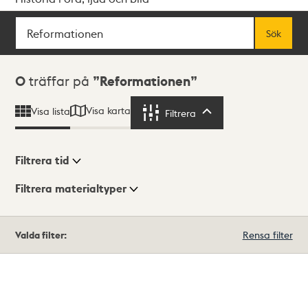
Sök
Fritextsök
Sök
Sökresultat
0
träffar på
Reformationen
Visa karta
Visa lista
Filtrera
Filtrera
Filtrera tid
Filtrera materialtyper
Visningsläge
Totalt
Valda filter:
Rensa filter
0
träffar
Lista
Karta