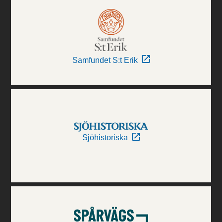
Samfundet S:t Erik
Sjöhistoriska