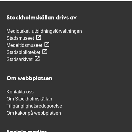
Kontakt
Stockholmskällan
Stockholmskällan drivs av
Medioteket, utbildningsförvaltningen
Stadsmuseet
Medeltidsmuseet
Stadsbiblioteket
Stadsarkivet
Om webbplatsen
Kontakta oss
Om Stockholmskällan
Tillgänglighetsredogörelse
Om kakor på webbplatsen
Sociala medier