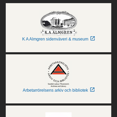
K A Almgren sidenväveri & museum
Arbetarrörelsens arkiv och bibliotek