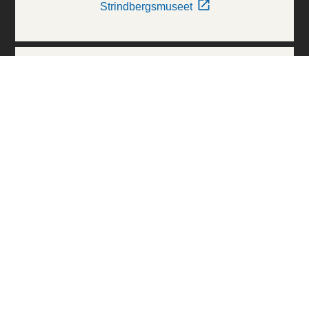
Strindbergsmuseet
Thielska Galleriet
Världskulturmuseerna