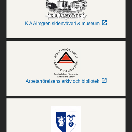
K A Almgren sidenväveri & museum
Arbetarrörelsens arkiv och bibliotek