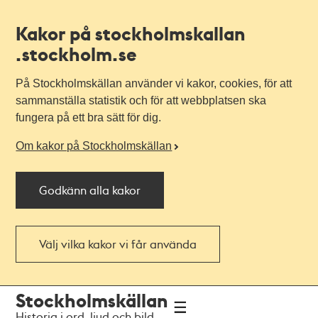
Kakor på stockholmskallan
.stockholm.se
På Stockholmskällan använder vi kakor, cookies, för att
sammanställa statistik och för att webbplatsen ska
fungera på ett bra sätt för dig.
Om kakor på Stockholmskällan
Godkänn alla kakor
Välj vilka kakor vi får använda
Till
Till
Stockholmskällan
navigationen
huvudinnehållet
Historia i ord, ljud och bild