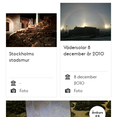
Relaterade
poster
och
teman
Vädersolar 8
Stockholms
december år 2010
stadsmur
8 december
Tid
-
2010
Tid
Foto
Foto
Typ
Typ
Årskurs
4-6