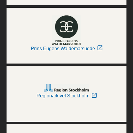
Prins Eugens Waldemarsudde
Regionarkivet Stockholm