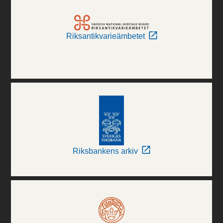
Riksantikvarieämbetet
Riksbankens arkiv