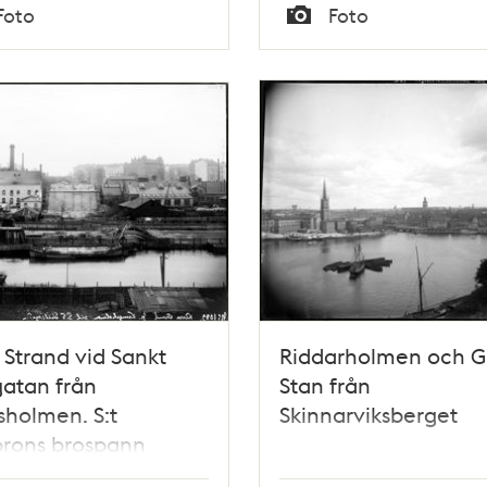
Tid
Foto
Foto
Typ
 Strand vid Sankt
Riddarholmen och 
gatan från
Stan från
holmen. S:t
Skinnarviksberget
brons brospann
 byggnad. I