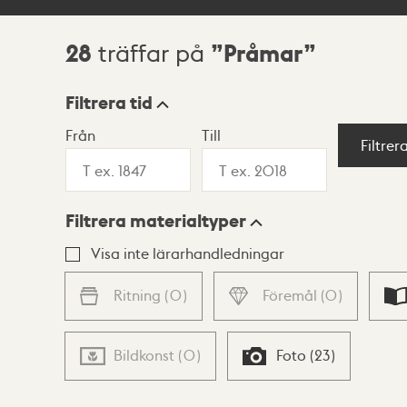
28
Pråmar
träffar på
Sökresultat
Filtrera tid
Från
Till
Visningsläge
Filtrer
Filtrera materialtyper
Lista
Karta
Visa inte lärarhandledningar
Ritning
(
0
)
Föremål
(
0
)
Bildkonst
(
0
)
Foto
(
23
)