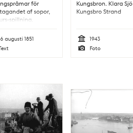
ingspråmar för
Kungsbron. Klara Sj
agandet af sopor,
Kungsbro Strand
urs-spillning,
orenlighetsämnen
andra afskräden
16 augusti 1851
1943
a åter blifvit
Tid
Text
Foto
gde...Stockholm den
Typ
gusti 1851