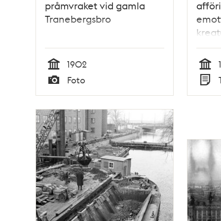
pråmvraket vid gamla
afför
Tranebergsbro
emott
kreat
gatu
och 
1902
numer
Tid
Tid
Foto
förla
Typ
Typ
16 au