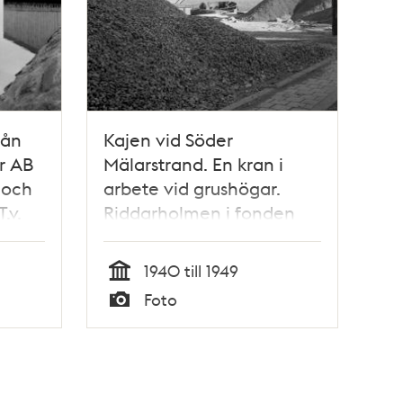
rån
Kajen vid Söder
er AB
Mälarstrand. En kran i
 och
arbete vid grushögar.
.v.
Riddarholmen i fonden
ing
1940 till 1949
Tid
Foto
Typ