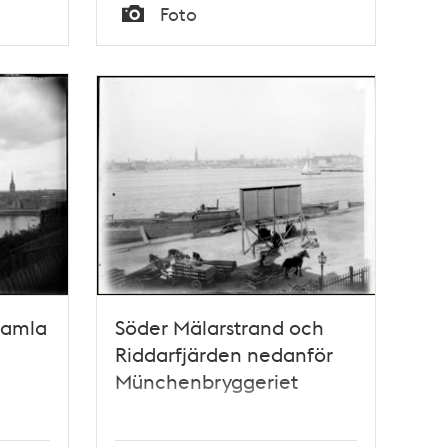
Tid
Foto
Typ
Gamla
Söder Mälarstrand och
Riddarfjärden nedanför
Münchenbryggeriet