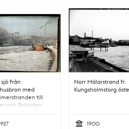
 sjö från
Norr Mälarstrand fr.
shusbron med
Kungsholmstorg öste
imerstranden till
er och Bolinders
ker i bakgrunden,
1927
1900