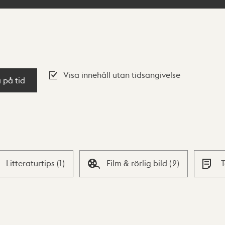
Visa innehåll utan tidsangivelse
a på tid
Litteraturtips
(
1
)
Film & rörlig bild
(
2
)