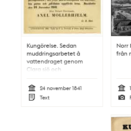
Kungörelse. Sedan
Norr 
muddringsarbetet å
från 
vattendraget genom
Clara sjö och
Rörstrandsviken samt
kanalen ut till
24 november 1841
Carlbergsviken numera
Tid
Tid
Text
blifvit
Typ
Typ
fullbordadt...Stockholm
den 24 november 1841.