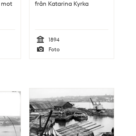
ö mot
från Katarina Kyrka
1894
Tid
Foto
Typ