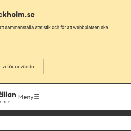
ockholm.se
tt sammanställa statistik och för att webbplatsen ska
or vi får använda
ällan
Meny
h bild