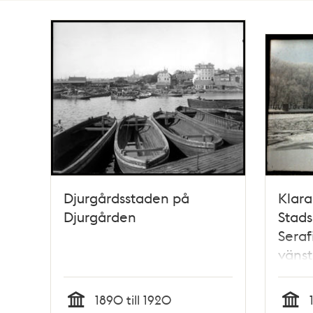
Totalt
28
träffar
Djurgårdsstaden på
Klara
Djurgården
Stad
Seraf
vänst
fabri
1890 till 1920