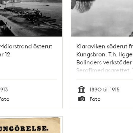
Mälarstrand österut
Klaraviken söderut f
nr 12
Kungsbron. T.h. ligg
Bolinders verkstäder
Serafimerlasarettet. T
Bryggargatans mynn
1913
1890 till 1915
Tid
Foto
Foto
Typ