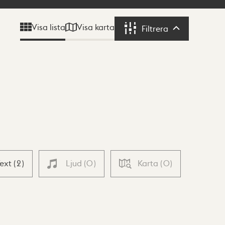
Visa karta
Visa lista
Filtrera
Filtrera
Text
(
2
)
Ljud
(
0
)
Karta
(
0
)