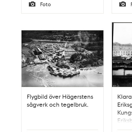
Tid
Tid
Foto
Typ
Typ
Flygbild över Hägerstens
Klara
sågverk och tegelbruk.
Eriks
Kungs
Eriks
under