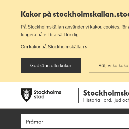
Kakor på stockholmskallan
.st
På Stockholmskällan använder vi kakor, cookies, för a
fungera på ett bra sätt för dig.
Om kakor på Stockholmskällan
Godkänn alla kakor
Välj vilka kak
Till
Till
Stockholmsk
navigationen
huvudinnehållet
Historia i ord, ljud oc
Sök
Fritextsök