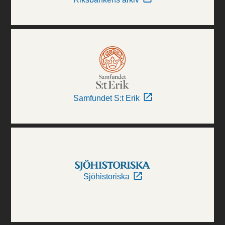
Samfundet S:t Erik
Sjöhistoriska