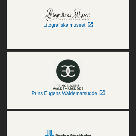
Litografiska museet
Prins Eugens Waldemarsudde