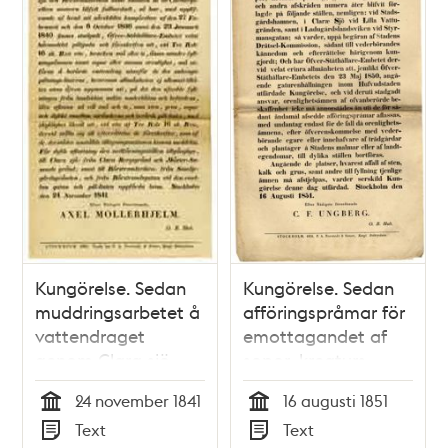
Kungörelse. Sedan
Kungörelse. Sedan
muddringsarbetet å
afföringspråmar för
vattendraget
emottagandet af
genom Clara sjö
sopor, kreaturs-
och Rörstrandsviken
spillning,
24 november 1841
16 augusti 1851
samt kanalen ut till
gatuorenlighetsämnen
Tid
Tid
Text
Text
Carlbergsviken
och andra