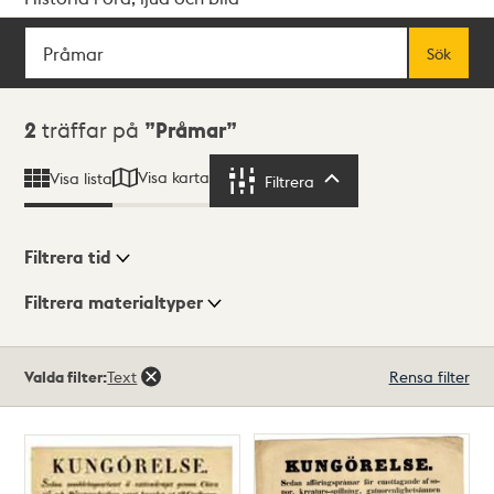
Sök
Fritextsök
Sök
Sökresultat
2
träffar på
Pråmar
Visa karta
Visa lista
Filtrera
Filtrera
Filtrera tid
Filtrera materialtyper
Visningsläge
Totalt
Valda filter:
Text
Rensa filter
2
träffar
Lista
Karta