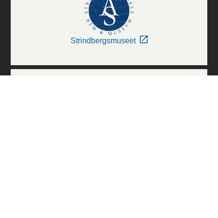
Strindbergsmuseet
Thielska Galleriet