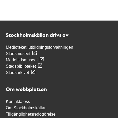
Kontakt
Stockholmskällan
Stockholmskällan drivs av
Medioteket, utbildningsförvaltningen
Stadsmuseet
Medeltidsmuseet
Stadsbiblioteket
Stadsarkivet
Om webbplatsen
Kontakta oss
Om Stockholmskällan
Tillgänglighetsredogörelse