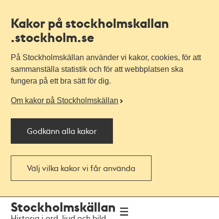
Kakor på stockholmskallan
.stockholm.se
På Stockholmskällan använder vi kakor, cookies, för att
sammanställa statistik och för att webbplatsen ska
fungera på ett bra sätt för dig.
Om kakor på Stockholmskällan
Godkänn alla kakor
Välj vilka kakor vi får använda
Till
Till
Stockholmskällan
navigationen
huvudinnehållet
Historia i ord, ljud och bild