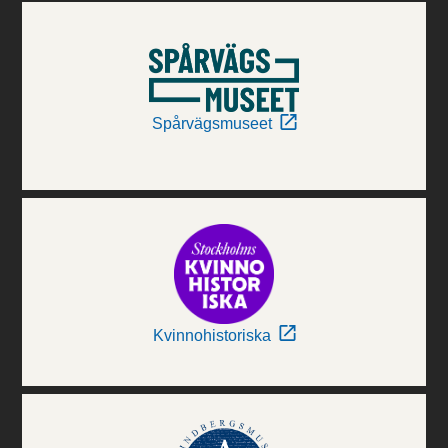
Spårvägsmuseet
Kvinnohistoriska