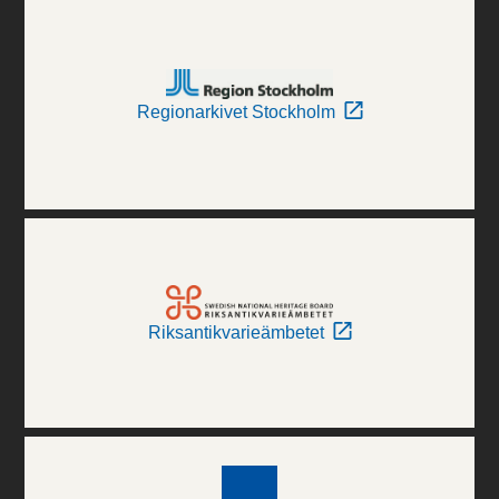
Regionarkivet Stockholm
Riksantikvarieämbetet