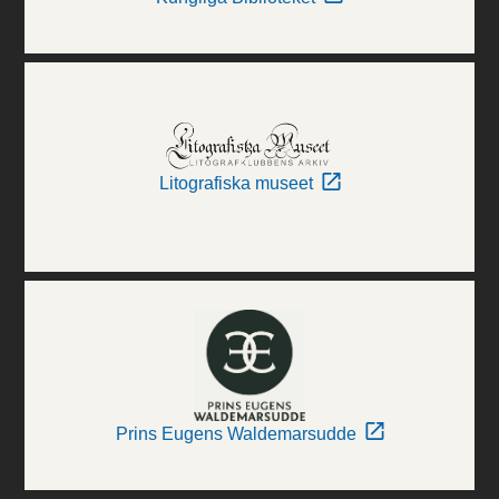
Litografiska museet
Prins Eugens Waldemarsudde