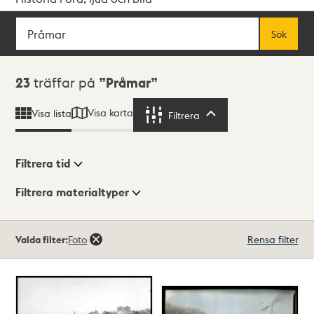
Sök
Fritextsök
Sök
Sökresultat
23
träffar på
Pråmar
Visa karta
Visa lista
Filtrera
Filtrera
Filtrera tid
Filtrera materialtyper
Visningsläge
Totalt
Valda filter:
Foto
Rensa filter
23
träffar
Lista
Karta