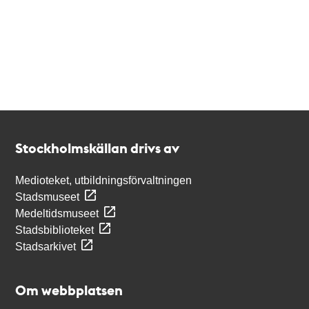
Kontakt
Stockholmskällan
Stockholmskällan drivs av
Medioteket, utbildningsförvaltningen
Stadsmuseet
Medeltidsmuseet
Stadsbiblioteket
Stadsarkivet
Om webbplatsen