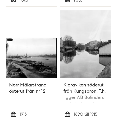
Typ
Typ
Norr Mälarstrand
Klaraviken söderut
österut från nr 12
från Kungsbron. T.h.
ligger AB Bolinders
verkstäder och
Serafimerlasarettet.
1913
1890 till 1915
T.v. Bryggargatans