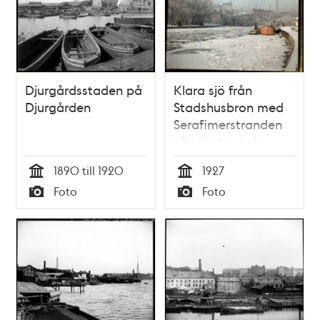
Djurgårdsstaden på
Klara sjö från
Djurgården
Stadshusbron med
Serafimerstranden
till vänster och
Bolinders fabriker i
1890 till 1920
1927
bakgrunden,
Tid
Tid
Foto
Foto
Typ
Typ