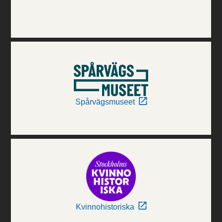
Spårvägsmuseet
Kvinnohistoriska