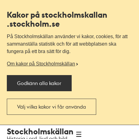
Kakor på stockholmskallan
.stockholm.se
På Stockholmskällan använder vi kakor, cookies, för att
sammanställa statistik och för att webbplatsen ska
fungera på ett bra sätt för dig.
Om kakor på Stockholmskällan
Godkänn alla kakor
Välj vilka kakor vi får använda
Till
Till
Stockholmskällan
navigationen
huvudinnehållet
Historia i ord, ljud och bild