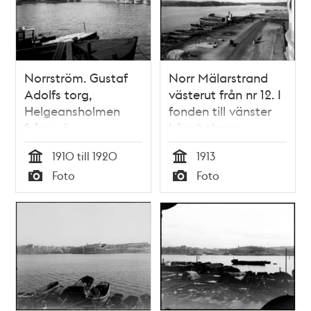
Norrström. Gustaf
Norr Mälarstrand
Adolfs torg,
västerut från nr 12. I
Helgeansholmen
fonden till vänster
från s. ö
Långholmen
1910 till 1920
1913
Tid
Tid
Foto
Foto
Typ
Typ