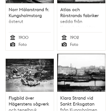
Norr Mälarstrand fr.
Atlas och
Kungsholmstorg
Rörstrands fabriker
österut
sedda från
Kungsholmssidan
1900
1902
Tid
Tid
Foto
Foto
Typ
Typ
Flygbild över
Klara Strand vid
Hägerstens sågverk
Sankt Eriksgatan
och tegelbruk.
från Kungsholmen.