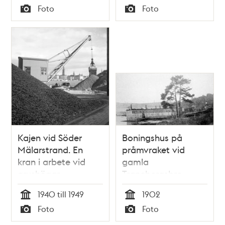
Tid
Tid
Foto
Foto
mynning
Typ
Typ
Kajen vid Söder
Boningshus på
Mälarstrand. En
pråmvraket vid
kran i arbete vid
gamla
grushögar.
Tranebergsbro
Riddarholmen i
1940 till 1949
1902
fonden
Tid
Tid
Foto
Foto
Typ
Typ