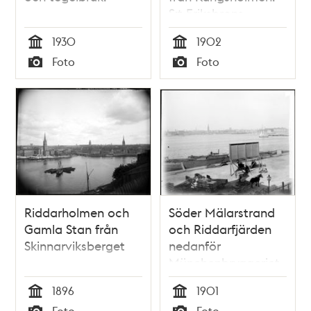
S:t Eriksbrons
brospann under
1930
1902
byggnad. I
Tid
Tid
Foto
Foto
bakgrunden syns
Typ
Typ
hyreshuset "Brända
Stickan" med adress
S:t Eriksplan 2. Idag
ombyggt i funkisstil.
Riddarholmen och
Söder Mälarstrand
Gamla Stan från
och Riddarfjärden
Skinnarviksberget
nedanför
Münchenbryggeriet
1896
1901
Tid
Tid
Foto
Foto