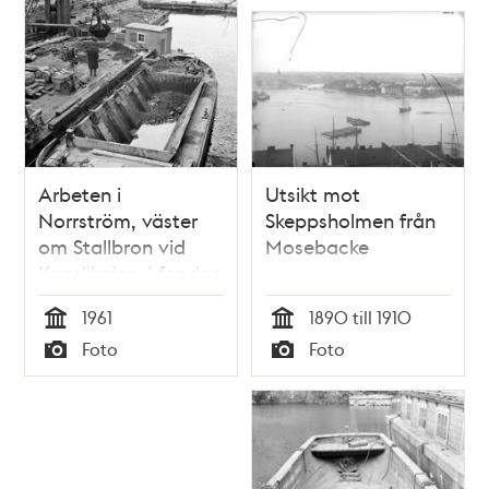
Arbeten i
Utsikt mot
Norrström, väster
Skeppsholmen från
om Stallbron vid
Mosebacke
Kanslikajen. I fonden
Vasabron
1961
1890 till 1910
Tid
Tid
Foto
Foto
Typ
Typ