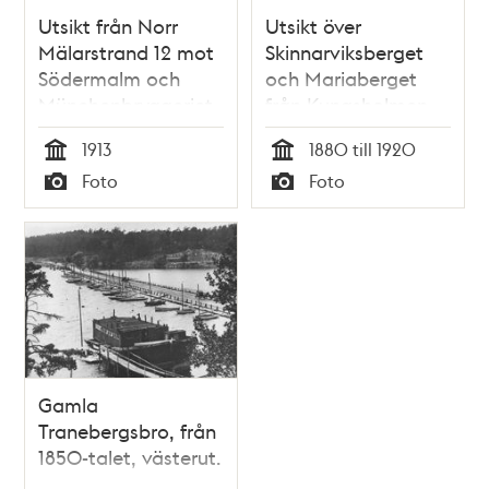
Utsikt från Norr
Utsikt över
Mälarstrand 12 mot
Skinnarviksberget
Södermalm och
och Mariaberget
Münchenbryggeriet
från Kungsholmen
1913
1880 till 1920
Tid
Tid
Foto
Foto
Typ
Typ
Gamla
Tranebergsbro, från
1850-talet, västerut.