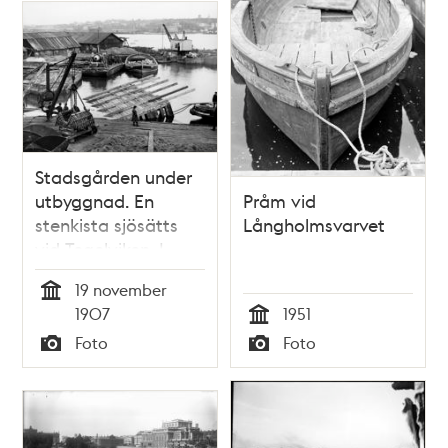
Stadsgården under
utbyggnad. En
Pråm vid
stenkista sjösätts
Långholmsvarvet
vid Tegelviken. I
fonden Djurgården
19 november
Tid
1907
1951
Tid
Foto
Foto
Typ
Typ