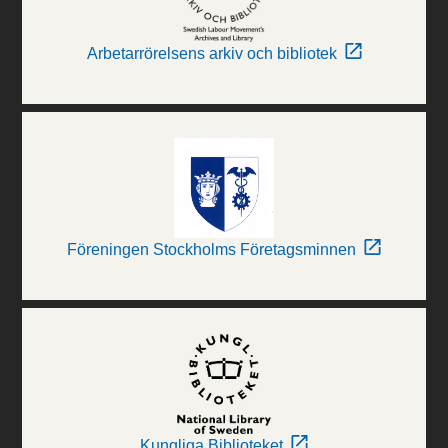
Arbetarrörelsens arkiv och bibliotek
Föreningen Stockholms Företagsminnen
Kungliga Biblioteket