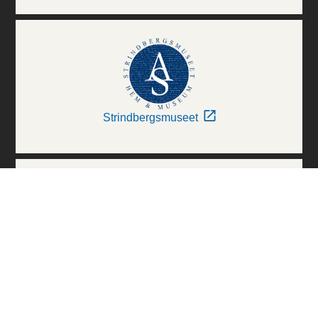
Strindbergsmuseet
Thielska Galleriet