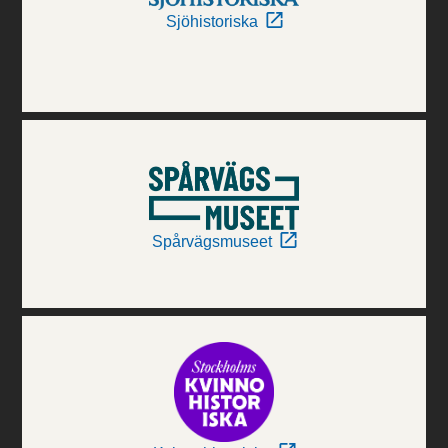
Sjöhistoriska
Spårvägsmuseet