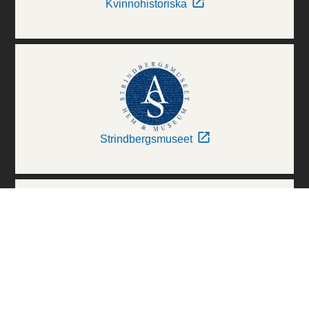
Kvinnohistoriska
Strindbergsmuseet
Thielska Galleriet