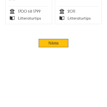
O´Regan
1700 till 1799
2011
Tid
Tid
Litteraturtips
Litteraturtips
Typ
Typ
Nästa