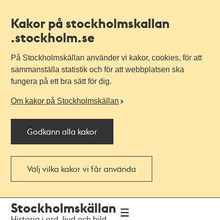
Kakor på stockholmskallan
.stockholm.se
På Stockholmskällan använder vi kakor, cookies, för att
sammanställa statistik och för att webbplatsen ska
fungera på ett bra sätt för dig.
Om kakor på Stockholmskällan
Godkänn alla kakor
Välj vilka kakor vi får använda
Till
Till
Stockholmskällan
navigationen
huvudinnehållet
Historia i ord, ljud och bild