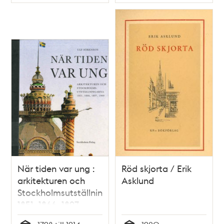
Typ
Typ
När tiden var ung :
Röd skjorta / Erik
arkitekturen och
Asklund
Stockholmsutställningarna
1851, 1866, 1897,
1909 / Ulf Sörenson