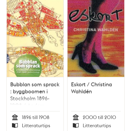
Bubblan som sprack
Eskort / Christina
: byggboomen i
Wahldén
Stockholm 1896-
1908 / Anders
Perlinge
1896 till 1908
2000 till 2010
Tid
Tid
Litteraturtips
Litteraturtips