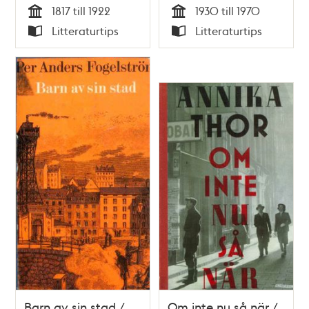
1817 till 1922
1930 till 1970
Ebbe Aspegren
Tid
Tid
Litteraturtips
Litteraturtips
Typ
Typ
Barn av sin stad /
Om inte nu så när /