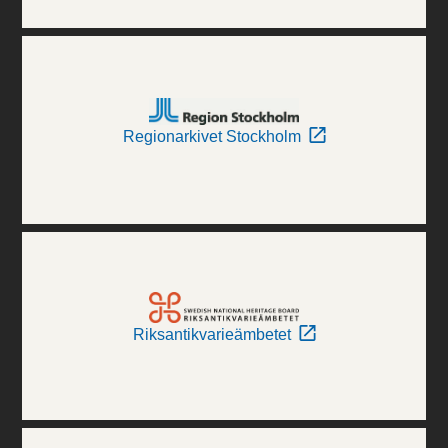
Regionarkivet Stockholm
Riksantikvarieämbetet