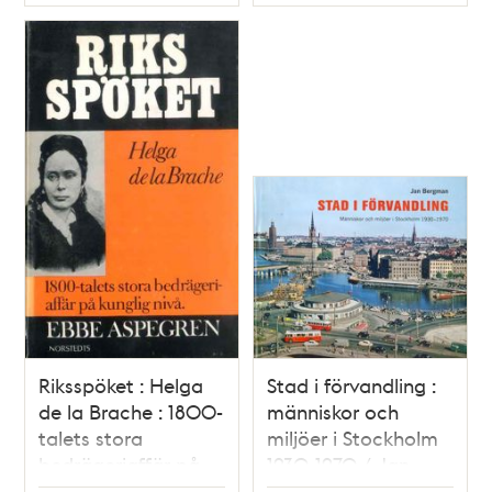
Typ
Typ
Riksspöket : Helga
Stad i förvandling :
de la Brache : 1800-
människor och
talets stora
miljöer i Stockholm
bedrägeriaffär på
1930-1970 / Jan
kunglig nivå / av
Bergman