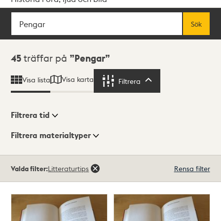
Sök
Fritextsök
Sök
Sökresultat
45
träffar på
Pengar
Visa karta
Visa lista
Filtrera
Filtrera
Filtrera tid
Filtrera materialtyper
Visningsläge
Totalt
Valda filter:
Litteraturtips
Rensa filter
45
träffar
Lista
Karta