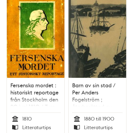
Fersenska mordet :
Barn av sin stad /
historiskt reportage
Per Anders
från Stockholm den
Fogelström ;
20 juni 1810 / Ture
återberättad av
Nerman
Johan Werkmäster ;
1810
1880 till 1900
bilder av Kalle
Tid
Tid
Litteraturtips
Litteraturtips
Berggren