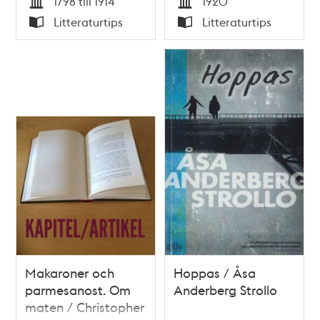
1798 till 1914
1920
Tid
Tid
Litteraturtips
Litteraturtips
Typ
Typ
Makaroner och
Hoppas / Åsa
parmesanost. Om
Anderberg Strollo
maten / Christopher