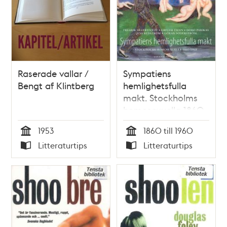
Raserade vallar /
Sympatiens
Bengt af Klintberg
hemlighetsfulla
makt. Stockholms
homosexuella 1860-
1960.
1953
1860 till 1960
Tid
Tid
Litteraturtips
Litteraturtips
Typ
Typ