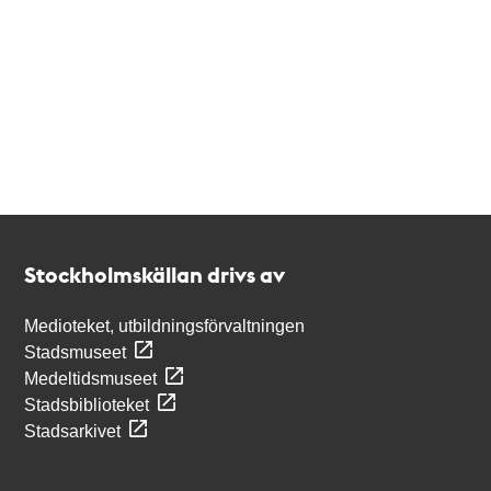
Kontakt
Stockholmskällan
Stockholmskällan drivs av
Medioteket, utbildningsförvaltningen
Stadsmuseet
Medeltidsmuseet
Stadsbiblioteket
Stadsarkivet