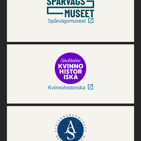
Spårvägsmuseet
Kvinnohistoriska