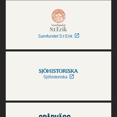
Samfundet S:t Erik
Sjöhistoriska