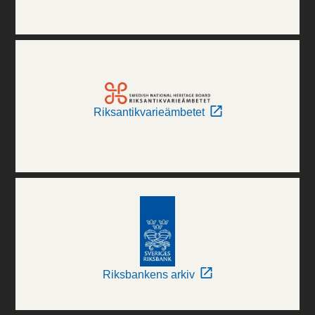
Riksantikvarieämbetet
Riksbankens arkiv