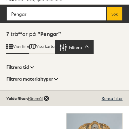
Sök
Fritextsök
Sök
Sökresultat
7
träffar på
Pengar
Visa karta
Visa lista
Filtrera
Filtrera
Filtrera tid
Filtrera materialtyper
Visningsläge
Totalt
Valda filter:
Föremål
Rensa filter
7
träffar
Lista
Karta