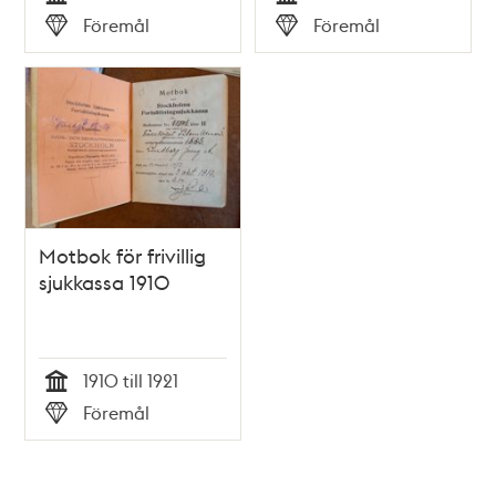
Tid
Tid
Föremål
Föremål
Typ
Typ
Motbok för frivillig
sjukkassa 1910
1910 till 1921
Tid
Föremål
Typ