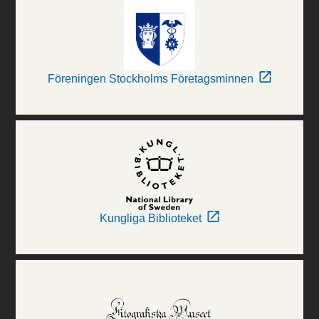
Föreningen Stockholms Företagsminnen
Kungliga Biblioteket