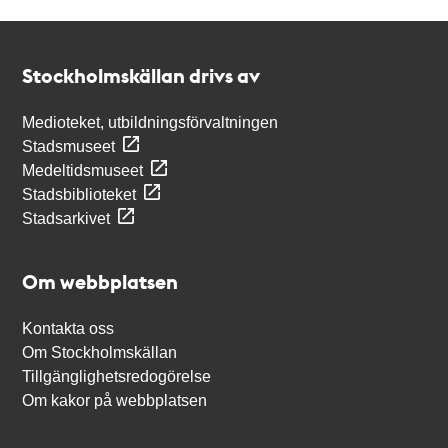
Kontakt
Stockholmskällan
Stockholmskällan drivs av
Medioteket, utbildningsförvaltningen
Stadsmuseet
Medeltidsmuseet
Stadsbiblioteket
Stadsarkivet
Om webbplatsen
Kontakta oss
Om Stockholmskällan
Tillgänglighetsredogörelse
Om kakor på webbplatsen