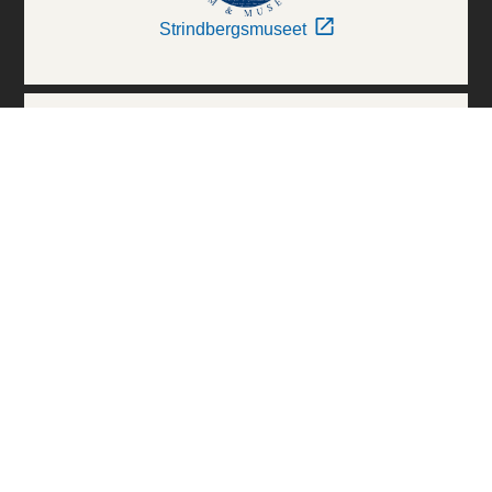
Strindbergsmuseet
Thielska Galleriet
Världskulturmuseerna