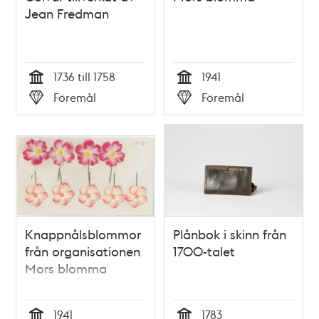
Jean Fredman
1736 till 1758
1941
Tid
Tid
Föremål
Föremål
Typ
Typ
Knappnålsblommor
Plånbok i skinn från
från organisationen
1700-talet
Mors blomma
1941
1783