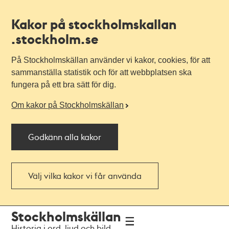
Kakor på stockholmskallan
.stockholm.se
På Stockholmskällan använder vi kakor, cookies, för att
sammanställa statistik och för att webbplatsen ska
fungera på ett bra sätt för dig.
Om kakor på Stockholmskällan
Godkänn alla kakor
Välj vilka kakor vi får använda
Till
Till
Stockholmskällan
navigationen
huvudinnehållet
Historia i ord, ljud och bild