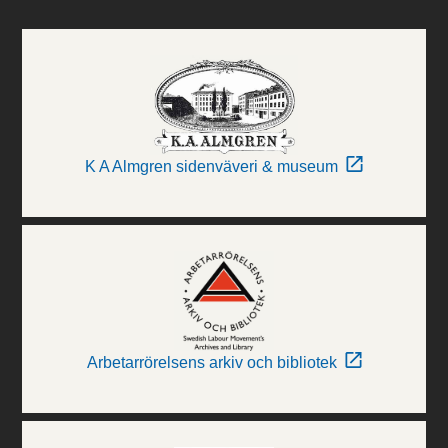
K A Almgren sidenväveri & museum
Arbetarrörelsens arkiv och bibliotek