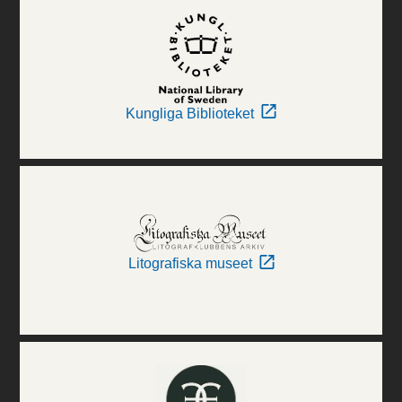
Kungliga Biblioteket
Litografiska museet