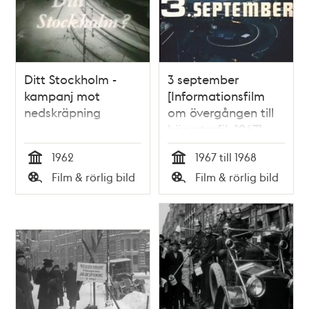
Ditt Stockholm -
3 september
kampanj mot
[Informationsfilm
nedskräpning
om övergången till
högertrafik 1967]
1962
1967 till 1968
Tid
Tid
Film & rörlig bild
Film & rörlig bild
Typ
Typ