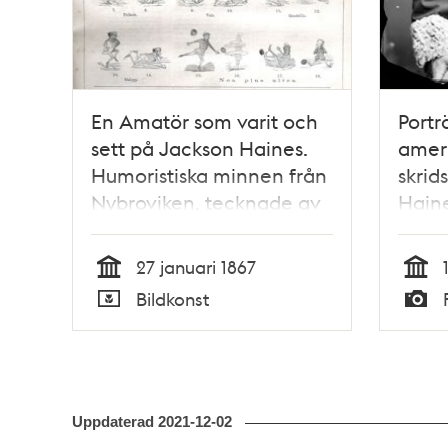
En Amatör som varit och
Portr
sett på Jackson Haines.
amer
Humoristiska minnen från
skrid
Nybroviken, tecknade av
Haine
RUDIS. Bildskämt i
och 
Söndags-Nisse –
med m
27 januari 1867
Illustreradt Veckoblad för
Tid
Tid
Bildkonst
Skämt, Humor och Satir,
Typ
Typ
nr 4, den 27 januari 1867
Uppdaterad
2021-12-02