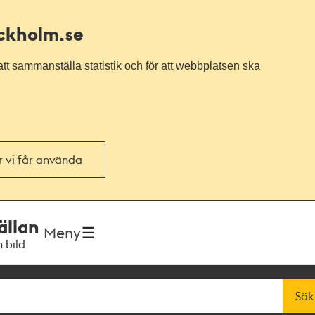
ockholm.se
tt sammanställa statistik och för att webbplatsen ska
or vi får använda
ällan
Meny
h bild
Sök