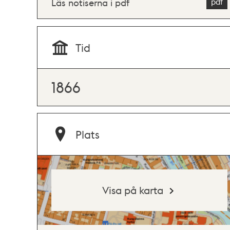
Läs notiserna i pdf
Tid
1866
Plats
Visa på karta