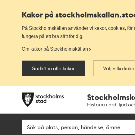
Kakor på stockholmskallan
.st
På Stockholmskällan använder vi kakor, cookies, för a
fungera på ett bra sätt för dig.
Om kakor på Stockholmskällan
Godkänn alla kakor
Välj vilka kak
Till
Till
Stockholmsk
navigationen
huvudinnehållet
Historia i ord, ljud oc
Fritextsök