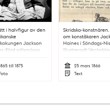
ätt i halvfigur av den
Skridsko-konstnären.
ikanske
om konståkaren Jac
skokungen Jackson
Haines i Söndags-Nis
s iförd pälsmössa
Illustreradt Veckobla
pälsbrämad jacka
Skämt, Humor och Sat
edaljer på bröstet
nr 12, den 25 mars 18
1865 till 1875
25 mars 1866
Tid
Foto
Text
Typ