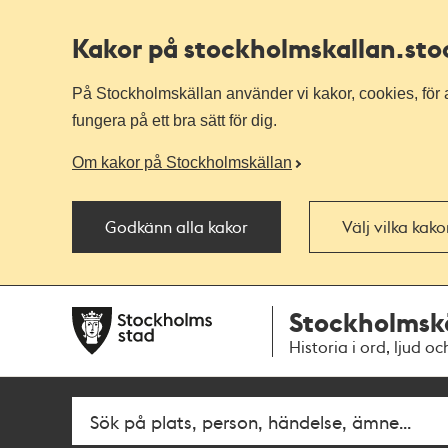
Kakor på stockholmskallan
.st
På Stockholmskällan använder vi kakor, cookies, för a
fungera på ett bra sätt för dig.
Om kakor på Stockholmskällan
Godkänn alla kakor
Välj vilka kak
Till
Till
Stockholmsk
navigationen
huvudinnehållet
Historia i ord, ljud oc
Fritextsök