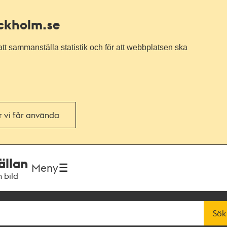
ockholm.se
tt sammanställa statistik och för att webbplatsen ska
or vi får använda
ällan
Meny
h bild
Sök