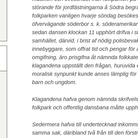
störande för jordfästningarna å Södra begr
folkparken vanligen hvarje söndag besökes
öfvervägande söderbor s. k. söderamerikana
sedan dansen klockan 11 upphört drifva i
samhället, därvid, i brist af nödig polisbev
innebyggare, som offrat tid och pengar för at
omgifning, äro prisgifna åt nämnda folkkat
klagandena uppställt den frågan, huruvida 
moralisk synpunkt kunde anses lämplig för
barn och ungdom.
Klagandena hafva genom nämnda skrifvelse anh
folkpark och offentlig dansbana måtte upph
Sedermera hafva till undertecknad inkommit 
samma sak, däribland två från till den förs