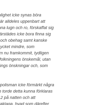
ighet icke synas böra
 är alldeles uppenbart att
na lugn och ro, förskaffat sig
ärstädes icke bora finna sig
ar och obehag samt kanske
mycket mindre, som
som nu framkommit, tydligen
olkningens önskemål, utan
tnings önskningar och, som
 polisman icke förmärkt några
 torde detta kunna förklaras
2 på natten och att
t iaktaga, hvad som därefter