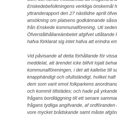
Enskedebefolkningens verkliga önskemål h
yttranderapport den 27 nästlidne aprill öf
ansökning om platsens godkännande såsom 
från Enskede kommunalförening. Uti sederm
Öfverståthållareämbetet afgifvet utlåtande
hafva förklarat sig intet hafva att erindra em
Vid påvisande af detta förhållande för vis
meddelat, att ärendet icke blifvit lojalt beha
kommunalföreningen, i det att kallelse till
knapphändigt och ofullständigt, hvilket haft til
dem som varit emot folkparkens anordnan
och kommit tillstädes; och hade på yrkand
frågans bordläggning till ett senare samm
frågans tydliga angifvande, af ordföranden
vore mycket brådskande samt måste afgöra