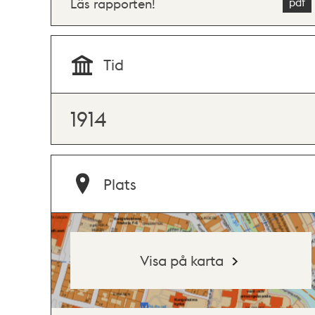
Läs rapporten!
Tid
1914
Plats
Visa på karta