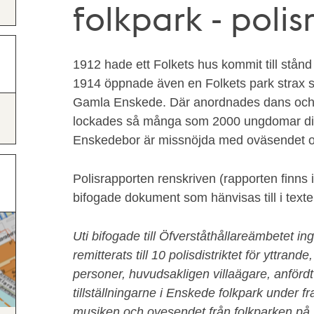
folkpark - polis
1912 hade ett Folkets hus kommit till stå
1914 öppnade även en Folkets park strax s
Gamla Enskede. Där anordnades dans och e
lockades så många som 2000 ungdomar dit
Enskedebor är missnöjda med oväsendet oc
Polisrapporten renskriven (rapporten finns 
bifogade dokument som hänvisas till i texte
Uti bifogade till Öfverståthållareämbetet ing
remitterats till 10 polisdistriktet för yttra
personer, huvudsakligen villaägare, anförd
tillställningarne i Enskede folkpark under f
musiken och ovesendet från folkparken på