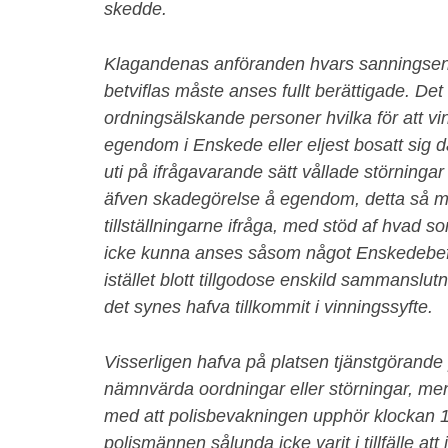
skedde.
Klagandenas anföranden hvars sanningsenl
betviflas måste anses fullt berättigade. Det
ordningsälskande personer hvilka för att vin
egendom i Enskede eller eljest bosatt sig d
uti på ifrågavarande sätt vållade störning
äfven skadegörelse å egendom, detta så 
tillställningarne ifråga, med stöd af hvad 
icke kunna anses såsom något Enskedebef
istället blott tillgodose enskild sammanslu
det synes hafva tillkommit i vinningssyfte.
Visserligen hafva på platsen tjänstgörande
nämnvärda oordningar eller störningar, men
med att polisbevakningen upphör klockan 1
polismännen sålunda icke varit i tillfälle at