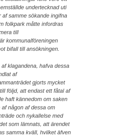
emställde undertecknad uti
ver af samme sökande ingifna
folkpark måtte infordras
era till
 lär kommunalföreningen
ot bifall till ansökningen.
sa af klagandena, hafva dessa
ndlat af
 sammanträdet gjorts mycket
l följd, att endast ett fåtal af
de haft kännedom om saken
e af någon af dessa om
anträde och nykallelse med
 det som lämnats, att ärendet
s samma kväll, hvilket äfven