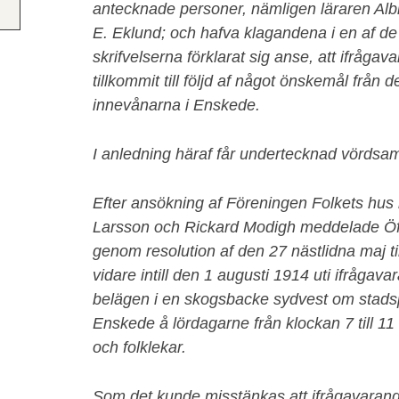
antecknade personer, nämligen läraren Alb
E. Eklund; och hafva klagandena i en af d
skrifvelserna förklarat sig anse, att ifrågav
tillkommit till följd af något önskemål från de
innevånarna i Enskede.
I anledning häraf får undertecknad vördsam
Efter ansökning af Föreningen Folkets hus
Larsson och Rickard Modigh meddelade Öf
genom resolution af den 27 nästlidna maj til
vidare intill den 1 augusti 1914 uti ifrågava
belägen i en skogsbacke sydvest om stadsp
Enskede å lördagarne från klockan 7 till 
och folklekar.
Som det kunde misstänkas att ifrågavarande t