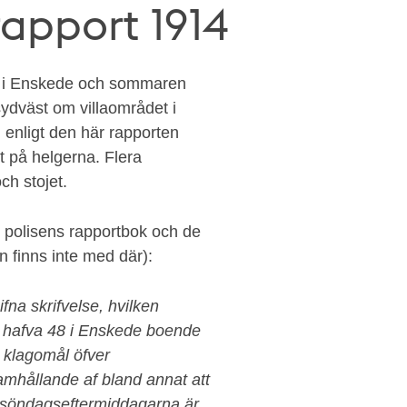
rapport 1914
nd i Enskede och sommaren
ydväst om villaområdet i
nligt den här rapporten
 på helgerna. Flera
h stojet.
i polisens rapportbok och de
n finns inte med där):
ifna skrifvelse, hvilken
nde, hafva 48 i Enskede boende
t klagomål öfver
ramhållande af bland annat att
 söndagseftermiddagarna är