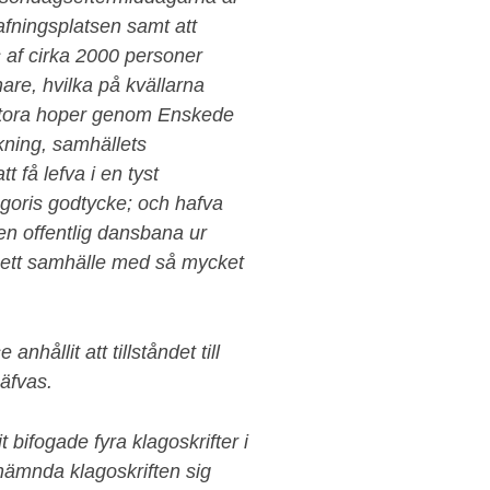
afningsplatsen samt att
 af cirka 2000 personer
re, hvilka på kvällarna
 stora hoper genom Enskede
akning, samhällets
t få lefva i en tyst
egoris godtycke; och hafva
en offentlig dansbana ur
 ett samhälle med så mycket
ållit att tillståndet till
äfvas.
bifogade fyra klagoskrifter i
tnämnda klagoskriften sig