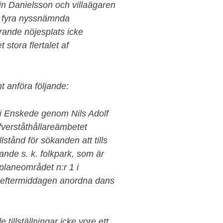
in Danielsson och villaägaren
e fyra nyssnämnda
arande nöjesplats icke
t stora flertalet af
t anföra följande:
 i Enskede genom Nils Adolf
verståthållareämbetet
lstånd för sökanden att tills
rande s. k. folkpark, som är
laneområdet n:r 1 i
11 eftermiddagen anordna dans
illställningar icke vore ett