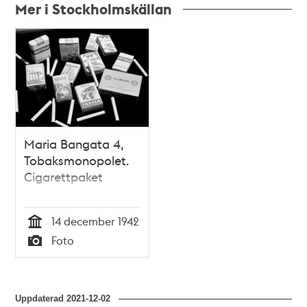
Mer i Stockholmskällan
Relaterade
poster
och
teman
Maria Bangata 4,
Tobaksmonopolet.
Cigarettpaket
14 december 1942
Tid
Foto
Typ
Uppdaterad
2021-12-02