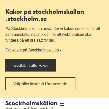
Kakor på stockholmskallan
.stockholm.se
På Stockholmskällan använder vi kakor, cookies, för att
sammanställa statistik och för att webbplatsen ska
fungera på ett bra sätt för dig.
Om kakor på Stockholmskällan
Godkänn alla kakor
Välj vilka kakor vi får använda
Till
Till
Stockholmskällan
navigationen
huvudinnehållet
Historia i ord, ljud och bild