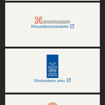
Riksantikvarieämbetet
Riksbankens arkiv