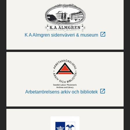
K A Almgren sidenväveri & museum
Arbetarrörelsens arkiv och bibliotek