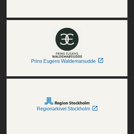
Prins Eugens Waldemarsudde
Regionarkivet Stockholm