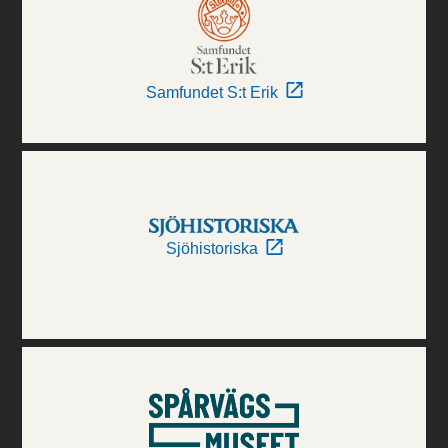
Samfundet S:t Erik
Sjöhistoriska