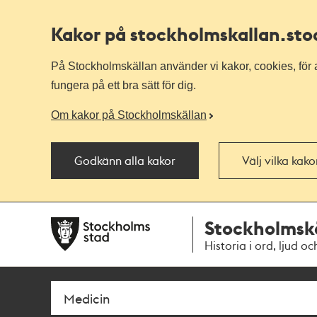
Kakor på stockholmskallan
.st
På Stockholmskällan använder vi kakor, cookies, för a
fungera på ett bra sätt för dig.
Om kakor på Stockholmskällan
Godkänn alla kakor
Välj vilka kak
Till
Till
Stockholmsk
navigationen
huvudinnehållet
Historia i ord, ljud oc
Sök
Fritextsök