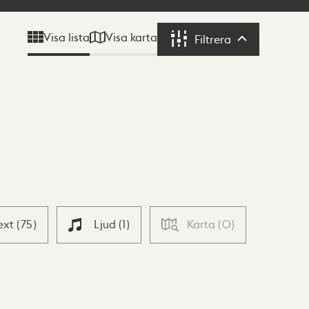
Visa karta
Visa lista
Filtrera
Filtrera
ext
(
75
)
Ljud
(
1
)
Karta
(
0
)