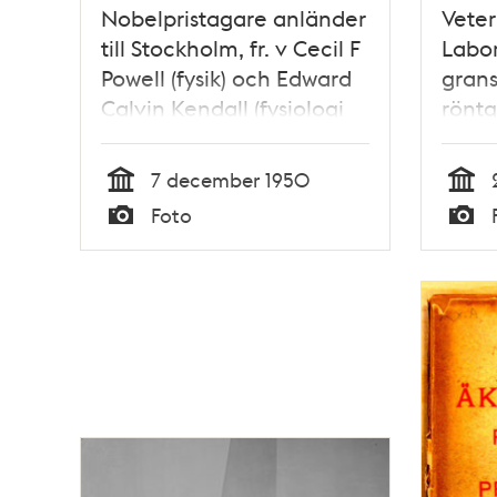
Nobelpristagare anländer
Veter
till Stockholm, fr. v Cecil F
Labor
Powell (fysik) och Edward
grans
Calvin Kendall (fysiologi
röntg
och medicin)
medic
Fotog
7 december 1950
diskb
Tid
Tid
Foto
Typ
Typ