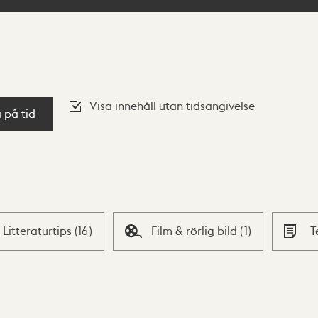
Visa innehåll utan tidsangivelse
a på tid
Litteraturtips
(
16
)
Film & rörlig bild
(
1
)
T