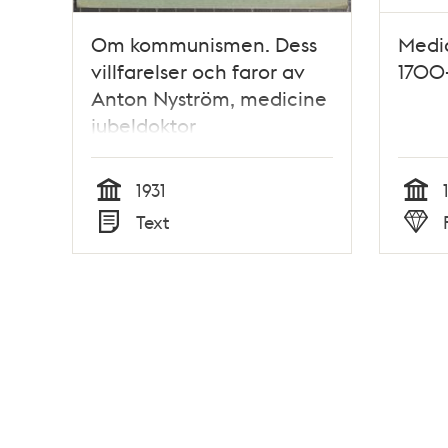
Om kommunismen. Dess
Medic
villfarelser och faror av
1700-
Anton Nyström, medicine
jubeldoktor
1931
Tid
Tid
Text
Typ
Typ