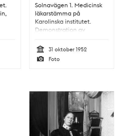
et.
Solnavägen 1. Medicinsk
in,
läkarstämma på
Karolinska institutet.
Demonstration av
adeus
hjärnbarkens elektriska
aktivitet på en apa. Fr. v.
31 oktober 1952
Dr. I. Petersén, Prof. C. G.
Tid
Foto
Bernhard och Dr. E. Bohn
Typ