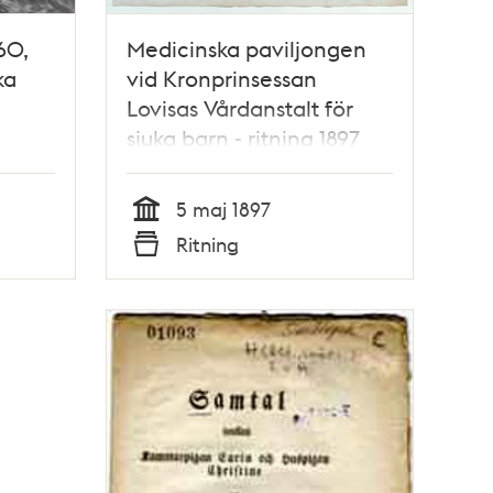
60,
Medicinska paviljongen
ka
vid Kronprinsessan
Lovisas Vårdanstalt för
sjuka barn - ritning 1897
 ses
5 maj 1897
Tid
Ritning
n
Typ
ansen