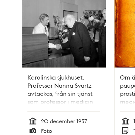
Karolinska sjukhuset.
Om ä
Professor Nanna Svartz
paup
avtackas, från sin tjänst
prost
som professor i medicin
medic
vid Karolinska institutet
under
och överläkare vid
Nyst
20 december 1957
Karolinska sjukhuset
Tid
Tid
Foto