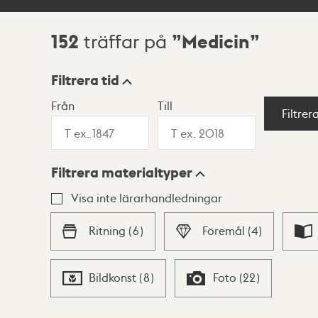
152
Medicin
träffar på
Sökresultat
Filtrera tid
Från
Till
Visningsläge
Filtrer
Filtrera materialtyper
Lista
Karta
Visa inte lärarhandledningar
Ritning
(
6
)
Föremål
(
4
)
Bildkonst
(
8
)
Foto
(
22
)