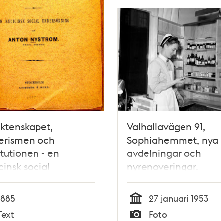
ktenskapet,
Valhallavägen 91,
erismen och
Sophiahemmet, nya
itutionen - en
avdelningar och
insk social
nyrenoveringar.
sökning af Anton
Sjuksköterska Inga Li
röm
ett medicinskåp på
1885
27 januari 1953
kirurgiska
Tid
Text
Foto
vårdavdelningen 111