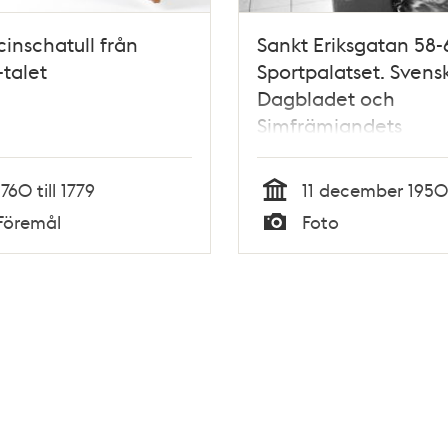
inschatull från
Sankt Eriksgatan 58-
talet
Sportpalatset. Svens
Dagbladet och
Simfrämjandets
promotion, på bilden
Ulla Sundsten tacka
1760 till 1779
11 december 1950
promotorn,
Tid
Föremål
Foto
medicinalrådet Joh
Typ
Byttner för eklövskr