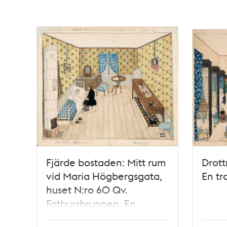
Fjärde bostaden: Mitt rum
Drott
vid Maria Högbergsgata,
En tr
huset N:ro 60 Qv.
Fatbursbrunnen. En
trappa upp. Personer: