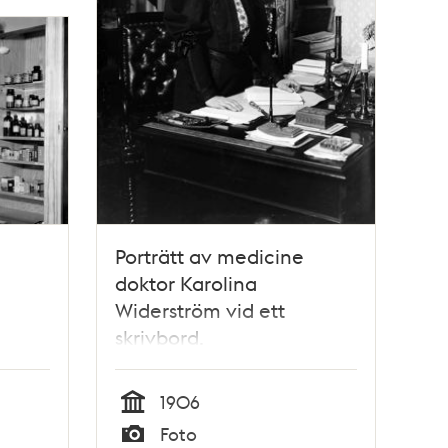
Porträtt av medicine
doktor Karolina
Widerström vid ett
skrivbord.
sa vid
1906
Tid
Foto