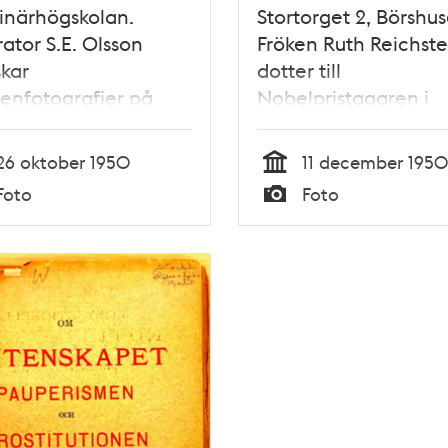
inärhögskolan.
Stortorget 2, Börshus
ator S.E. Olsson
Fröken Ruth Reichste
kar
dotter till
enfotografier på
Nobelpristagaren i
inska hudkliniken.
medicin, Professor T
rafierna föreställer
Reichstein
26 oktober 1950
11 december 1950
råck hos hundar
Tid
Foto
Foto
Typ