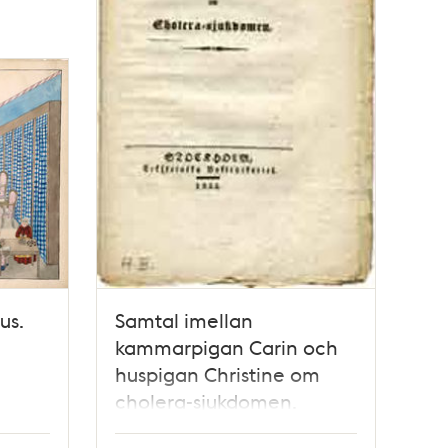
us.
Samtal imellan
kammarpigan Carin och
huspigan Christine om
cholera-sjukdomen.