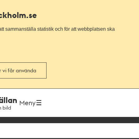
ockholm.se
tt sammanställa statistik och för att webbplatsen ska
or vi får använda
ällan
Meny
h bild