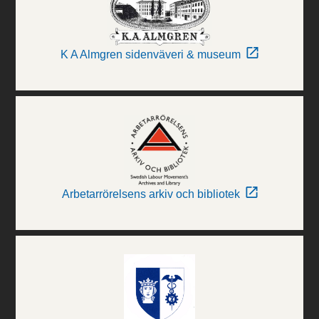
K A Almgren sidenväveri & museum
Arbetarrörelsens arkiv och bibliotek