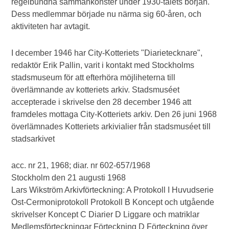
regelbundna sammankonster under 1930-talets början.
Dess medlemmar började nu närma sig 60-åren, och
aktiviteten har avtagit.
I december 1946 har City-Kotteriets "Diarietecknare",
redaktör Erik Pallin, varit i kontakt med Stockholms
stadsmuseum för att efterhöra möjliheterna till
överlämnande av kotteriets arkiv. Stadsmuséet
accepterade i skrivelse den 28 december 1946 att
framdeles mottaga City-Kotteriets arkiv. Den 26 juni 1968
överlämnades Kotteriets arkivialier från stadsmuséet till
stadsarkivet
acc. nr 21, 1968; diar. nr 602-657/1968
Stockholm den 21 augusti 1968
Lars Wikström Arkivförteckning: A Protokoll I Huvudserie
Ost-Cermoniprotokoll Protokoll B Koncept och utgående
skrivelser Koncept C Diarier D Liggare och matriklar
Medlemsförteckningar Förteckning D Förteckning över