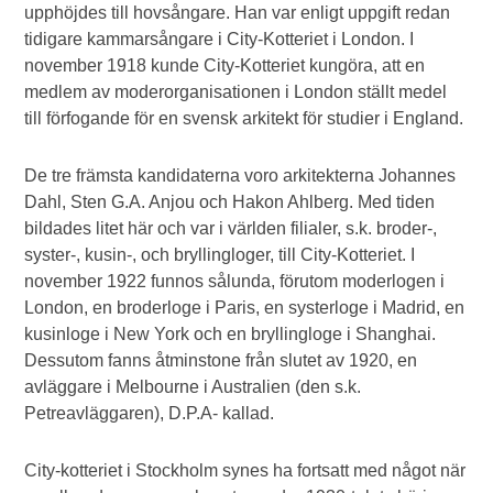
upphöjdes till hovsångare. Han var enligt uppgift redan
tidigare kammarsångare i City-Kotteriet i London. I
november 1918 kunde City-Kotteriet kungöra, att en
medlem av moderorganisationen i London ställt medel
till förfogande för en svensk arkitekt för studier i England.
De tre främsta kandidaterna voro arkitekterna Johannes
Dahl, Sten G.A. Anjou och Hakon Ahlberg. Med tiden
bildades litet här och var i världen filialer, s.k. broder-,
syster-, kusin-, och bryllingloger, till City-Kotteriet. I
november 1922 funnos sålunda, förutom moderlogen i
London, en broderloge i Paris, en systerloge i Madrid, en
kusinloge i New York och en bryllingloge i Shanghai.
Dessutom fanns åtminstone från slutet av 1920, en
avläggare i Melbourne i Australien (den s.k.
Petreavläggaren), D.P.A- kallad.
City-kotteriet i Stockholm synes ha fortsatt med något när