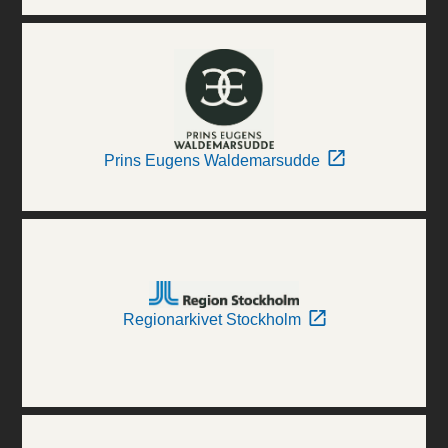
Prins Eugens Waldemarsudde
Regionarkivet Stockholm