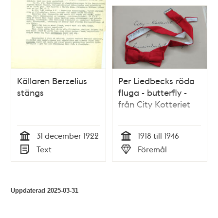
Källaren Berzelius
Per Liedbecks röda
stängs
fluga - butterfly -
från City Kotteriet
31 december 1922
1918 till 1946
Tid
Tid
Text
Föremål
Typ
Typ
Uppdaterad
2025-03-31