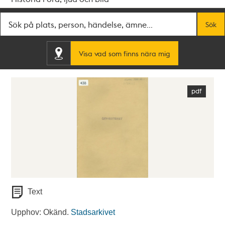
Fritextsök
Sök
Visa vad som finns nära mig
Text
Upphov: Okänd.
Stadsarkivet