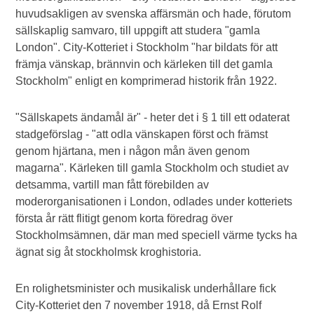
huvudsakligen av svenska affärsmän och hade, förutom
sällskaplig samvaro, till uppgift att studera "gamla
London". City-Kotteriet i Stockholm "har bildats för att
främja vänskap, brännvin och kärleken till det gamla
Stockholm" enligt en komprimerad historik från 1922.
"Sällskapets ändamål är" - heter det i § 1 till ett odaterat
stadgeförslag - "att odla vänskapen först och främst
genom hjärtana, men i någon mån även genom
magarna". Kärleken till gamla Stockholm och studiet av
detsamma, vartill man fått förebilden av
moderorganisationen i London, odlades under kotteriets
första år rätt flitigt genom korta föredrag över
Stockholmsämnen, där man med speciell värme tycks ha
ägnat sig åt stockholmsk kroghistoria.
En rolighetsminister och musikalisk underhållare fick
City-Kotteriet den 7 november 1918, då Ernst Rolf