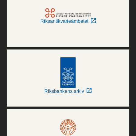
Riksantikvarieämbetet
Riksbankens arkiv