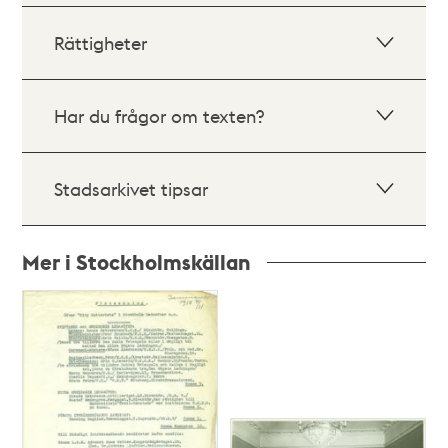
Rättigheter
Har du frågor om texten?
Stadsarkivet tipsar
Mer i Stockholmskällan
Relaterade
poster
och
teman