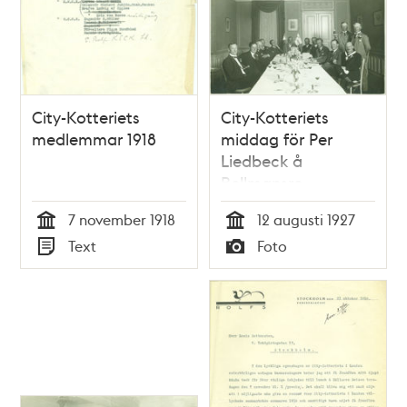
City-Kotteriets
City-Kotteriets
medlemmar 1918
middag för Per
Liedbeck å
Bellmansro
7 november 1918
12 augusti 1927
Tid
Tid
Text
Foto
Typ
Typ