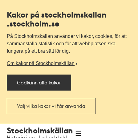
Kakor på stockholmskallan
.stockholm.se
På Stockholmskällan använder vi kakor, cookies, för att
sammanställa statistik och för att webbplatsen ska
fungera på ett bra sätt för dig.
Om kakor på Stockholmskällan
Godkänn alla kakor
Välj vilka kakor vi får använda
Till
Till
Stockholmskällan
navigationen
huvudinnehållet
Historia i ord, ljud och bild