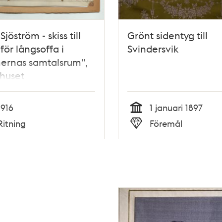
jöström - skiss till
Grönt sidentyg till
 för långsoffa i
Svindersvik
ernas samtalsrum",
huset
1916
1 januari 1897
Tid
Ritning
Föremål
Typ