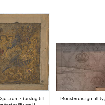
Sjöström - förslag till
Mönsterdesign till ty
mönster för stol i