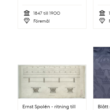
1847 till 1900
Tid
Tid
Föremål
Typ
Typ
Ernst Spolén - ritning till
Blått 