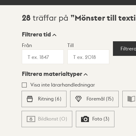
28
Mönster till texti
träffar på
Sökresultat
Filtrera tid
Från
Till
Visningsläge
Filtrer
Filtrera materialtyper
Lista
Karta
Visa inte lärarhandledningar
Ritning
(
6
)
Föremål
(
15
)
Bildkonst
(
0
)
Foto
(
3
)