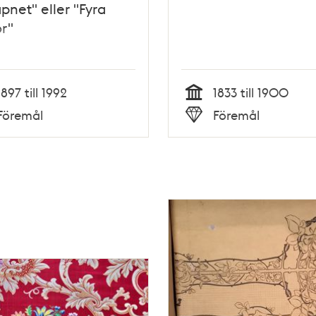
apnet" eller "Fyra
r"
1897 till 1992
1833 till 1900
Tid
Föremål
Föremål
Typ