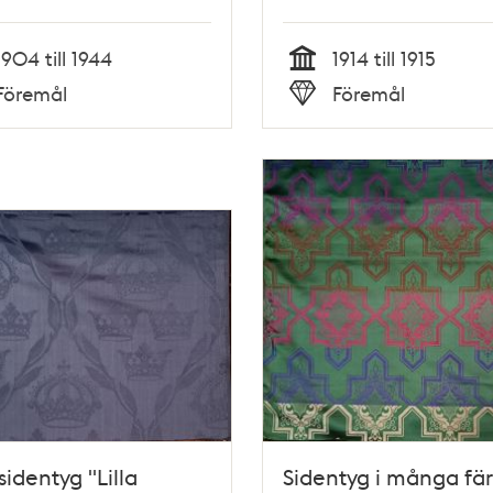
1904 till 1944
1914 till 1915
Tid
Föremål
Föremål
Typ
sidentyg "Lilla
Sidentyg i många fä