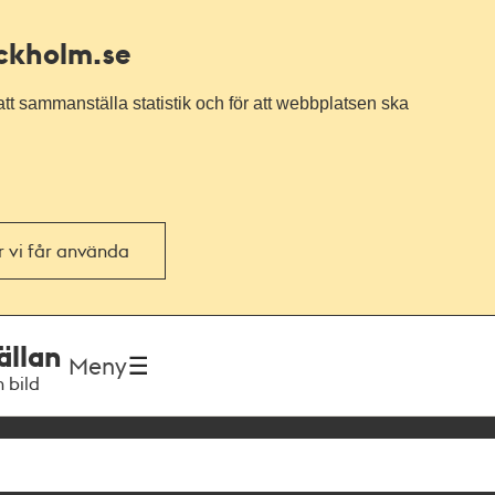
ockholm.se
tt sammanställa statistik och för att webbplatsen ska
or vi får använda
ällan
Meny
h bild