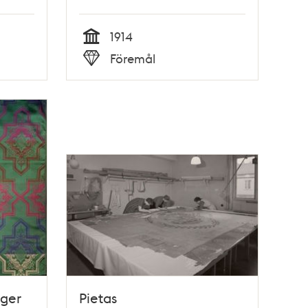
1914
Tid
Föremål
Typ
rger
Pietas