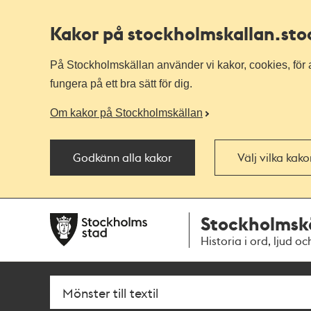
Kakor på stockholmskallan
.st
På Stockholmskällan använder vi kakor, cookies, för a
fungera på ett bra sätt för dig.
Om kakor på Stockholmskällan
Godkänn alla kakor
Välj vilka kak
Till
Till
Stockholmsk
navigationen
huvudinnehållet
Historia i ord, ljud oc
Sök
Fritextsök