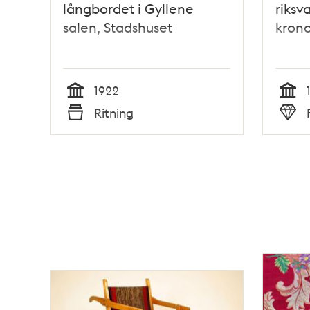
långbordet i Gyllene
riksv
salen, Stadshuset
krono
1922
Tid
Tid
Ritning
Typ
Typ