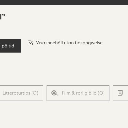
l
Visa innehåll utan tidsangivelse
a på tid
Litteraturtips
(
0
)
Film & rörlig bild
(
0
)