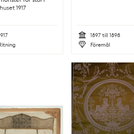
huset 1917
1917
1897 till 1898
Tid
Ritning
Föremål
Typ