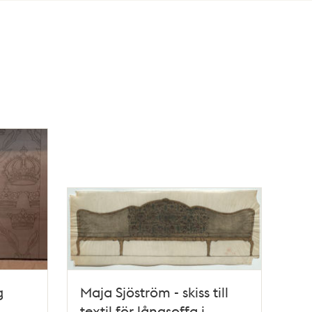
g
Maja Sjöström - skiss till
textil för långsoffa i