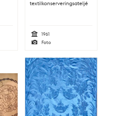
textilkonserveringsateljé
1961
Tid
Foto
Typ