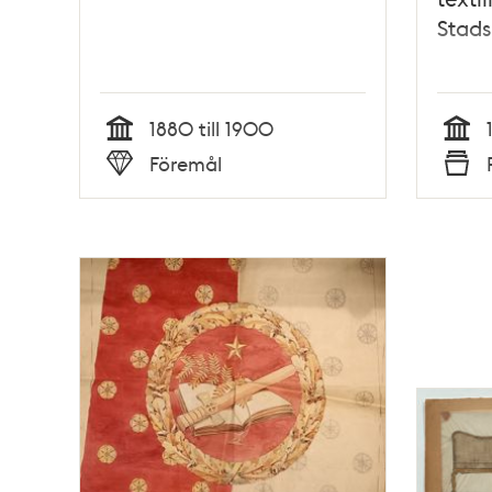
Stads
1880 till 1900
Tid
Tid
Föremål
Typ
Typ