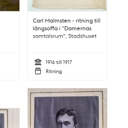
Carl Malmsten - ritning till
långsoffa i "Damernas
samtalsrum", Stadshuset
1916 till 1917
Tid
Ritning
Typ