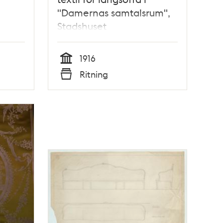
"Damernas samtalsrum",
Stadshuset
1916
Tid
Ritning
Typ