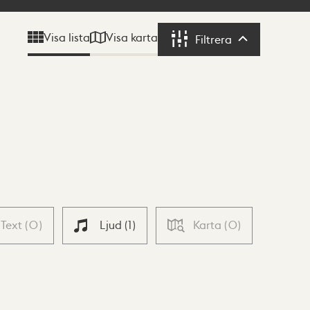
Visa karta
Visa lista
Filtrera
Filtrera
Text
(
0
)
Ljud
(
1
)
Karta
(
0
)