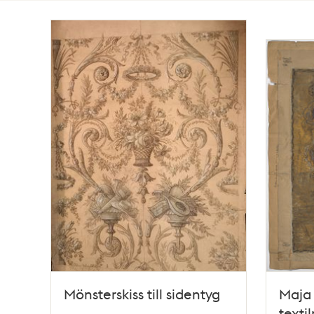
Totalt
28
träffar
Mönsterskiss till sidentyg
Maja 
textil