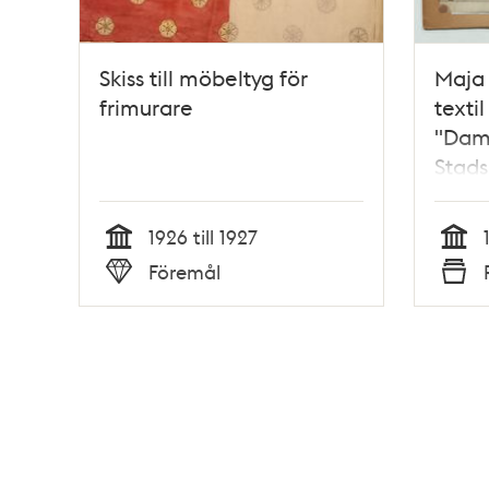
Skiss till möbeltyg för
Maja S
frimurare
textil
"Dam
Stads
1926 till 1927
Tid
Tid
Föremål
Typ
Typ