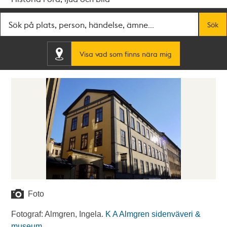
Fritextsök
Sök
Visa vad som finns nära mig
Foto
Fotograf: Almgren, Ingela.
K A Almgren sidenväveri &
museum