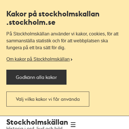
Kakor på stockholmskallan
.stockholm.se
På Stockholmskällan använder vi kakor, cookies, för att
sammanställa statistik och för att webbplatsen ska
fungera på ett bra sätt för dig.
Om kakor på Stockholmskällan
Godkänn alla kakor
Välj vilka kakor vi får använda
Till
Till
Stockholmskällan
navigationen
huvudinnehållet
Historia i ord, ljud och bild