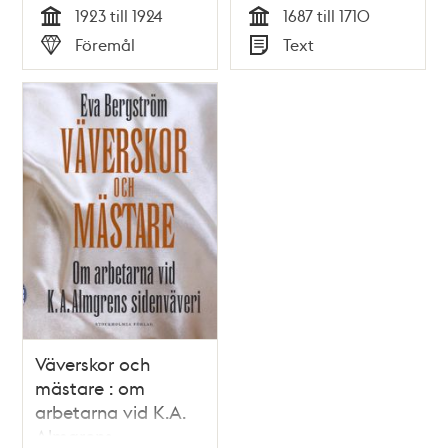
1923 till 1924
1687 till 1710
Tid
Tid
Föremål
Text
Typ
Typ
Väverskor och
mästare : om
arbetarna vid K.A.
Almgrens