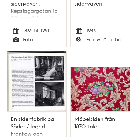
sidenväveri,
sidenväveri
Repslagargatan 15
(Västergötland 6)
1862 till 1991
1943
Tid
Tid
Foto
Film & rörlig bild
Typ
Typ
En sidenfabrik på
Möbelsiden från
Söder / Ingrid
1870-talet
Frankow och