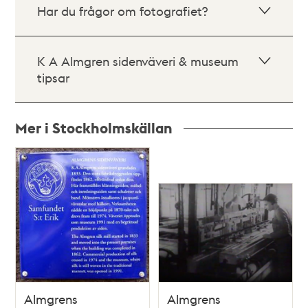
Har du frågor om fotografiet?
K A Almgren sidenväveri & museum
tipsar
Mer i Stockholmskällan
Relaterade
poster
och
teman
Almgrens
Almgrens