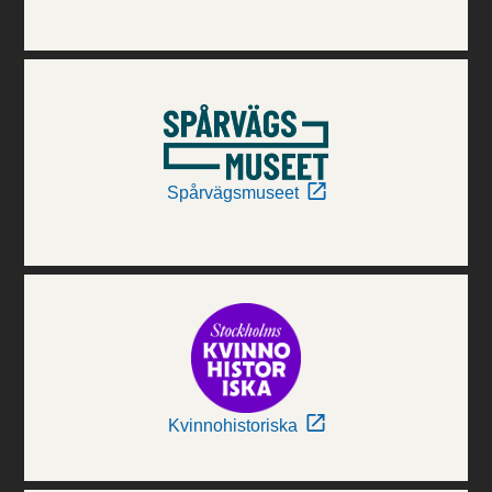
Spårvägsmuseet
Kvinnohistoriska