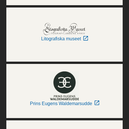
Litografiska museet
Prins Eugens Waldemarsudde