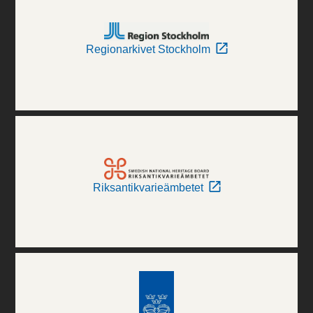
Regionarkivet Stockholm
Riksantikvarieämbetet