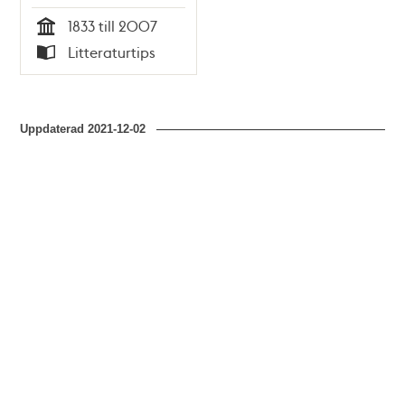
sidenväveri / Eva
1833 till 2007
Bergström
Tid
Litteraturtips
Typ
Uppdaterad
2021-12-02