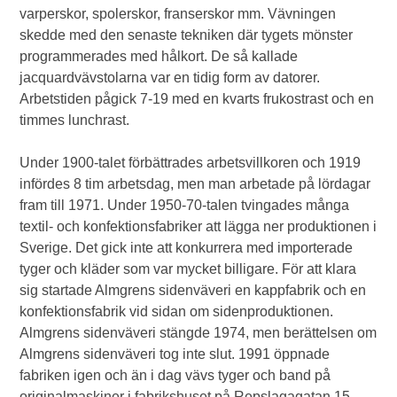
varperskor, spolerskor, franserskor mm. Vävningen
skedde med den senaste tekniken där tygets mönster
programmerades med hålkort. De så kallade
jacquardvävstolarna var en tidig form av datorer.
Arbetstiden pågick 7-19 med en kvarts frukostrast och en
timmes lunchrast.
Under 1900-talet förbättrades arbetsvillkoren och 1919
infördes 8 tim arbetsdag, men man arbetade på lördagar
fram till 1971. Under 1950-70-talen tvingades många
textil- och konfektionsfabriker att lägga ner produktionen i
Sverige. Det gick inte att konkurrera med importerade
tyger och kläder som var mycket billigare. För att klara
sig startade Almgrens sidenväveri en kappfabrik och en
konfektionsfabrik vid sidan om sidenproduktionen.
Almgrens sidenväveri stängde 1974, men berättelsen om
Almgrens sidenväveri tog inte slut. 1991 öppnade
fabriken igen och än i dag vävs tyger och band på
originalmaskiner i fabrikshuset på Repslagagatan 15.