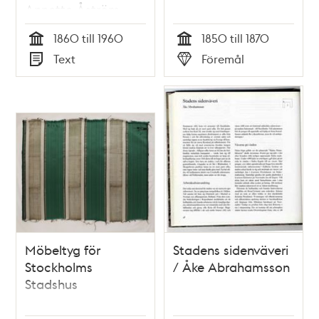
Annette Åström
1860 till 1960
1850 till 1870
Tid
Tid
Text
Föremål
Typ
Typ
Möbeltyg för
Stadens sidenväveri
Stockholms
/ Åke Abrahamsson
Stadshus