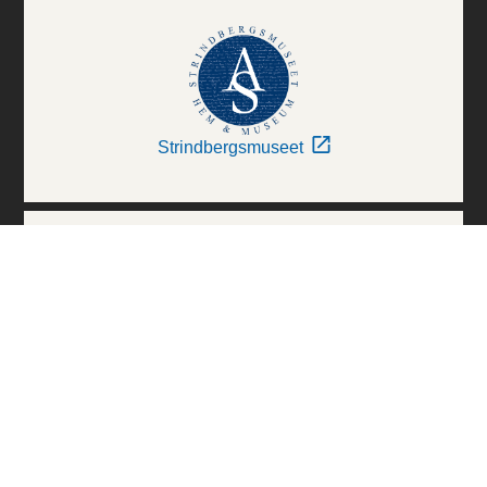
Strindbergsmuseet
Thielska Galleriet