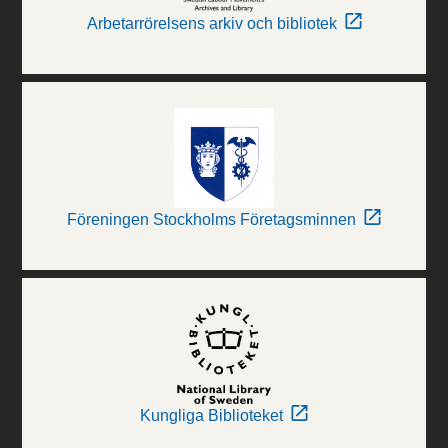
Arbetarrörelsens arkiv och bibliotek
Föreningen Stockholms Företagsminnen
Kungliga Biblioteket