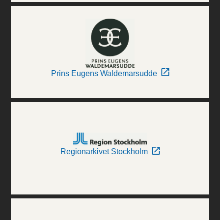
Prins Eugens Waldemarsudde
Regionarkivet Stockholm