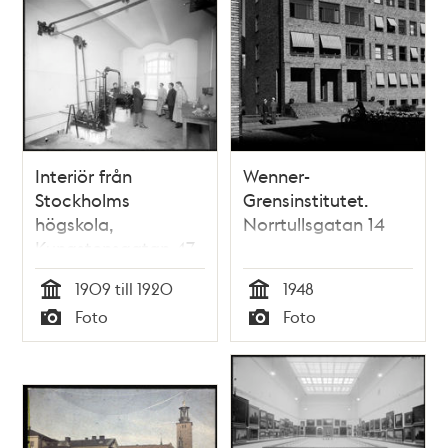
Interiör från
Wenner-
Stockholms
Grensinstitutet.
högskola,
Norrtullsgatan 14
Kungstensgatan 47
1909 till 1920
1948
Tid
Tid
Foto
Foto
Typ
Typ