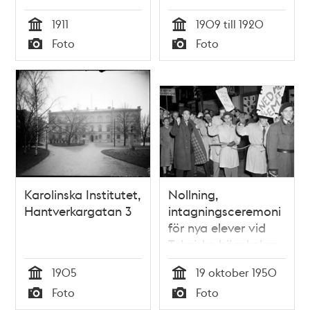
hotell vid
1911
1909 till 1920
Brunkebergstorg
Tid
Tid
Foto
Foto
Typ
Typ
Karolinska Institutet,
Nollning,
Hantverkargatan 3
intagningsceremoni
för nya elever vid
Tekniska högskolan.
De så kallde
1905
19 oktober 1950
nollorna är
Tid
Tid
Foto
Foto
ihopkedjade och
Typ
Typ