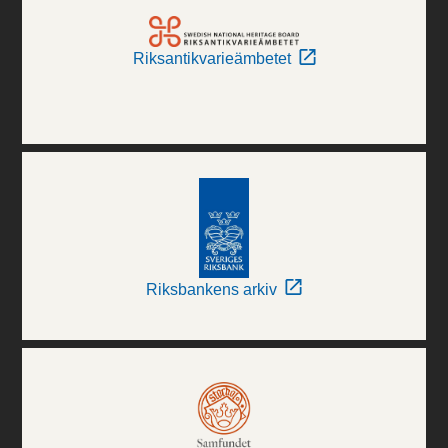
Riksantikvarieämbetet
Riksbankens arkiv