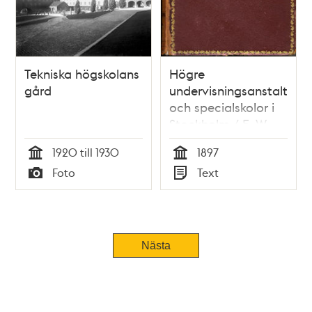
Tekniska högskolans
Högre
gård
undervisningsanstalter
och specialskolor i
Stockholm / E. W.
Dahlgren
1920 till 1930
1897
Tid
Tid
Foto
Text
Typ
Typ
Nästa