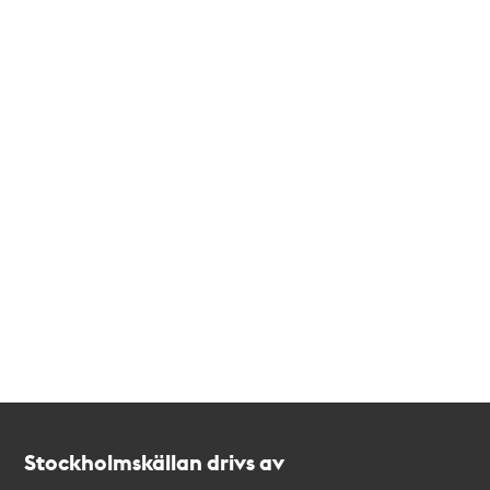
Kontakt
Stockholmskällan
Stockholmskällan drivs av