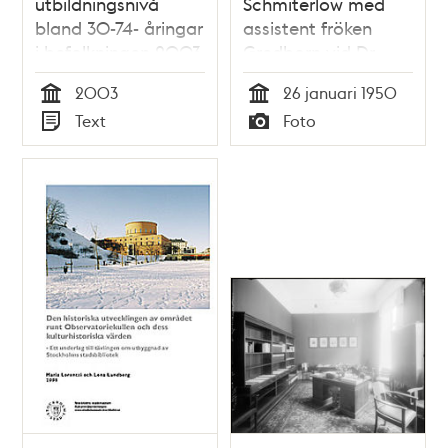
utbildningsnivå
Schmiterlöw med
bland 30-74- åringar
assistent fröken
i befolkningen 2003
Gredborn vid Dr.
Halperns
2003
26 januari 1950
aerosolapparat på
Tid
Tid
Text
Foto
Veterinärhögskolan,
Typ
Typ
Farmakologiska
avdelningen