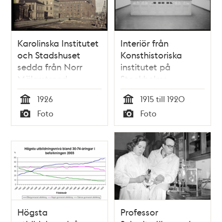
Karolinska Institutet
Interiör från
och Stadshuset
Konsthistoriska
sedda från Norr
institutet på
Mälarstrand
Stockholms
högskola,
1926
1915 till 1920
Kungstensgatan 47
Tid
Tid
Foto
Foto
Typ
Typ
Högsta
Professor