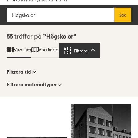
Sök
Fritextsök
Sök
Sökresultat
55
träffar på
Högskolor
Visa karta
Visa lista
Filtrera
Filtrera
Filtrera tid
Filtrera materialtyper
Visningsläge
Totalt
55
träffar
Lista
Karta