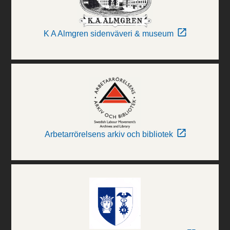
K A Almgren sidenväveri & museum
Arbetarrörelsens arkiv och bibliotek