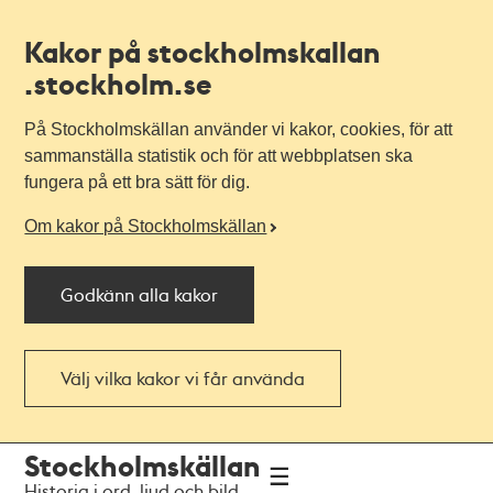
Kakor på stockholmskallan
.stockholm.se
På Stockholmskällan använder vi kakor, cookies, för att
sammanställa statistik och för att webbplatsen ska
fungera på ett bra sätt för dig.
Om kakor på Stockholmskällan
Godkänn alla kakor
Välj vilka kakor vi får använda
Till
Till
Stockholmskällan
navigationen
huvudinnehållet
Historia i ord, ljud och bild