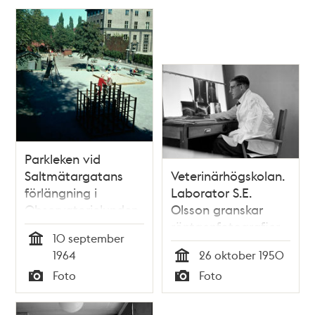
bär skyltar med till
exempel texten:
Usch jag är nolla
Parkleken vid
Saltmätargatans
Veterinärhögskolan.
förlängning i
Laborator S.E.
Observatorielunden.
Olsson granskar
Vy mot
röntgenfotografier
10 september
Handelshögskolans
på medicinska
Tid
1964
26 oktober 1950
nordvästra hörn
hudkliniken.
Tid
Foto
Foto
Fotografierna
Typ
Typ
föreställer diskbråck
hos hundar