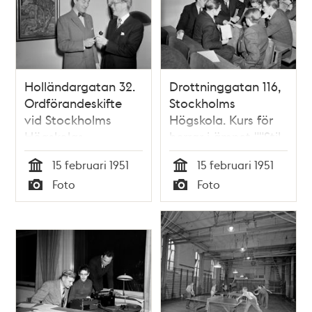
Harald Cramér och
Göran Waldau
Holländargatan 32.
Drottninggatan 116,
Ordförandeskifte
Stockholms
vid Stockholms
Högskola. Kurs för
Högskolas
herrar i ämnet ""Stil
Studentkår. Fr. v.
och personlighet"".
15 februari 1951
15 februari 1951
avgående
Män diskuterar i
Tid
Tid
Foto
Foto
ordförande Jarl
grupp, har de för
Typ
Typ
Tranaeus och den
mycket eller för lite
nye ordföranden
säkerhet?
Göran Waldau