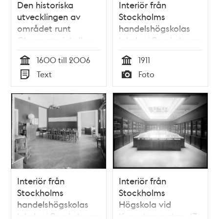
Den historiska
Interiör från
utvecklingen av
Stockholms
området runt
handelshögskolas
Observatoriekullen
lokaler i Brunkebergs
och dess
hotell vid
1600 till 2006
1911
kulturhistoriska
Brunkebergstorg
Tid
Tid
Text
Foto
värden : ett
Typ
Typ
underlag till
tävlingen om
utbyggnad av
Stockholms
stadsbibliotek /
Maria Lorentzi och
Lena Lundberg
Interiör från
Interiör från
Stockholms
Stockholms
handelshögskolas
Högskola vid
lokaler i Brunkebergs
Kungstensgatan 47