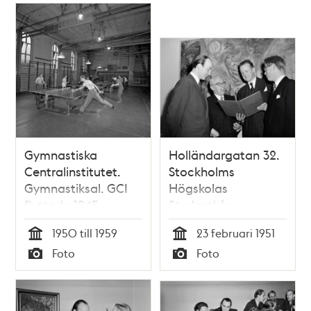
Gymnastiska
Holländargatan 32.
Centralinstitutet.
Stockholms
Gymnastiksal. GCI
Högskolas
flyttade 1945
Studentkår.
Diplomutdelning till
1950 till 1959
23 februari 1951
hedersledamöter. Fr.
Tid
Tid
Foto
Foto
Jarl Tranaeus,
Typ
Typ
Borgarrådet Ragnar
Tomson och
högskolans rektor