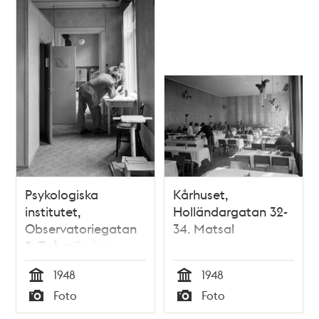
Psykologiska
Kårhuset,
institutet,
Holländargatan 32-
Observatoriegatan
34. Matsal
8. Två män i en
korridor
1948
1948
Tid
Tid
Foto
Foto
Typ
Typ