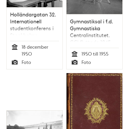
Holländargatan 32.
Internationell
Gymnastiksal i f.d.
studentkonferens i
Gymnastiska
Stockholms
Centralinstitutet.
Högskolas kårhus.
GCI flyttade 1945
18 december
Två unga män och
Tid
1950
1950 till 1955
en kvinna vid en
Tid
Foto
Foto
skrivmaskin och en
Typ
Typ
bandspelare