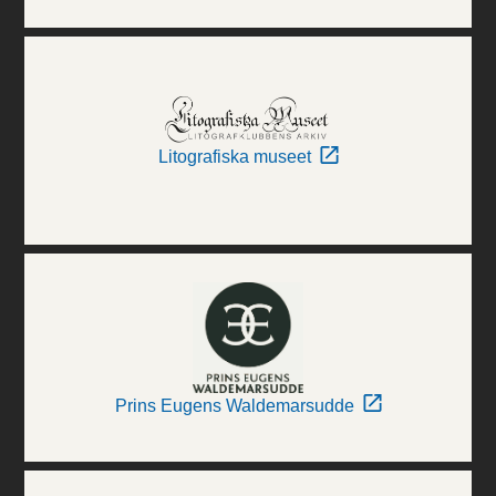
Litografiska museet
Prins Eugens Waldemarsudde