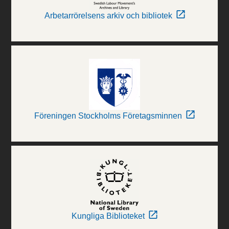
Arbetarrörelsens arkiv och bibliotek
Föreningen Stockholms Företagsminnen
Kungliga Biblioteket