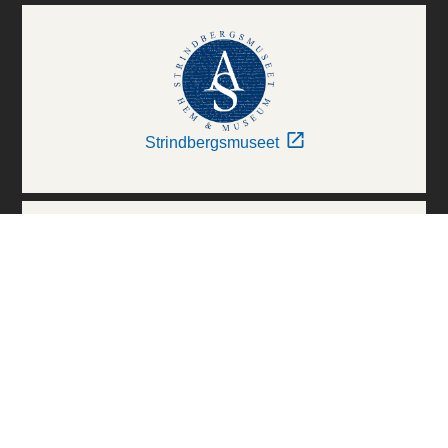
Strindbergsmuseet
Thielska Galleriet