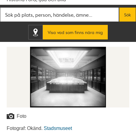
Fritextsök
Sök
Visa vad som finns nära mig
Foto
Fotograf: Okänd.
Stadsmuseet