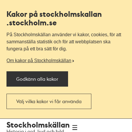
Kakor på stockholmskallan
.stockholm.se
På Stockholmskällan använder vi kakor, cookies, för att
sammanställa statistik och för att webbplatsen ska
fungera på ett bra sätt för dig.
Om kakor på Stockholmskällan
Godkänn alla kakor
Välj vilka kakor vi får använda
Till
Till
Stockholmskällan
navigationen
huvudinnehållet
Historia i ord, ljud och bild