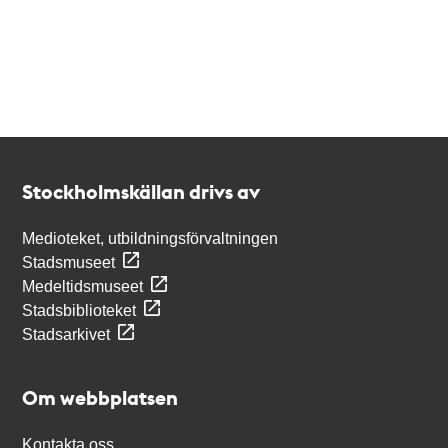
Kontakt
Stockholmskällan
Stockholmskällan drivs av
Medioteket, utbildningsförvaltningen
Stadsmuseet
Medeltidsmuseet
Stadsbiblioteket
Stadsarkivet
Om webbplatsen
Kontakta oss