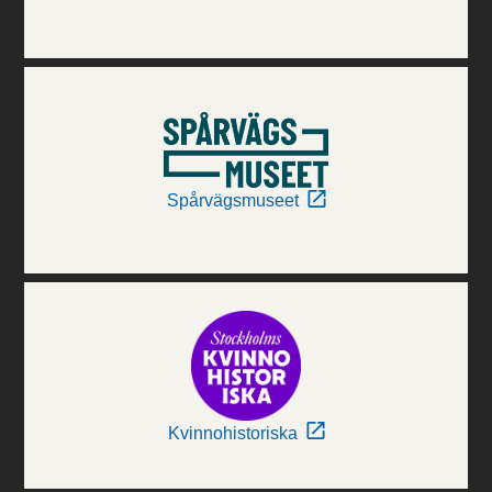
Spårvägsmuseet
Kvinnohistoriska