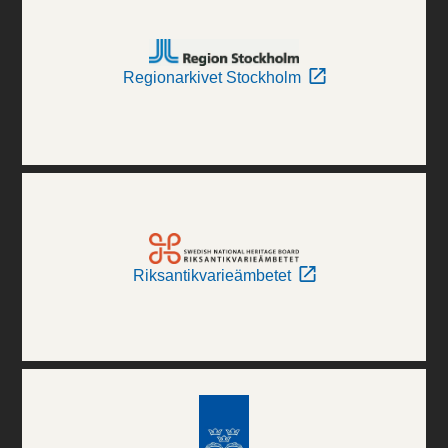
Regionarkivet Stockholm
Riksantikvarieämbetet