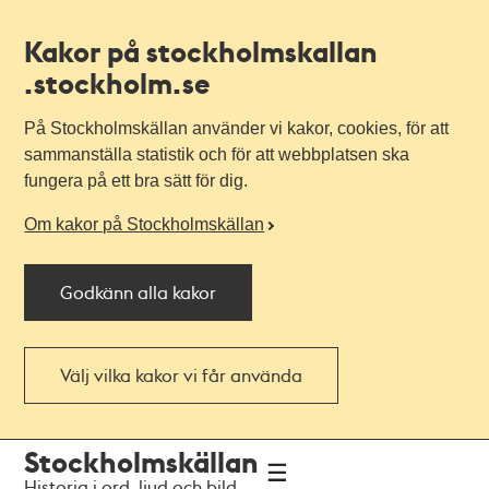
Kakor på stockholmskallan
.stockholm.se
På Stockholmskällan använder vi kakor, cookies, för att
sammanställa statistik och för att webbplatsen ska
fungera på ett bra sätt för dig.
Om kakor på Stockholmskällan
Godkänn alla kakor
Välj vilka kakor vi får använda
Till
Till
Stockholmskällan
navigationen
huvudinnehållet
Historia i ord, ljud och bild