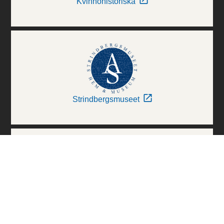
Kvinnohistoriska
Strindbergsmuseet
Thielska Galleriet