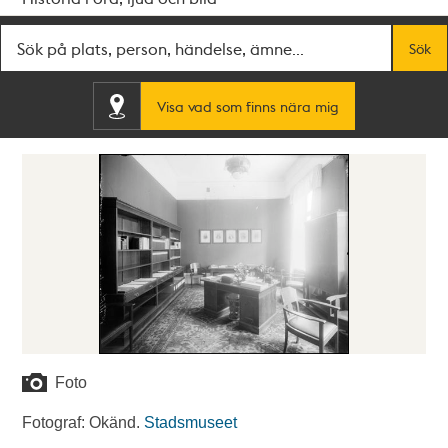
Fritextsök
Sök
Visa vad som finns nära mig
Foto
Fotograf: Okänd.
Stadsmuseet