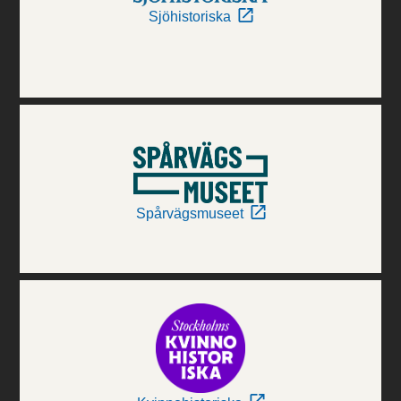
Sjöhistoriska
Spårvägsmuseet