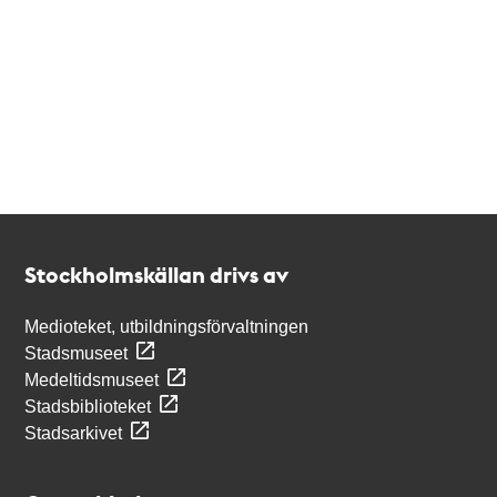
Kontakt
Stockholmskällan
Stockholmskällan drivs av
Medioteket, utbildningsförvaltningen
Stadsmuseet
Medeltidsmuseet
Stadsbiblioteket
Stadsarkivet