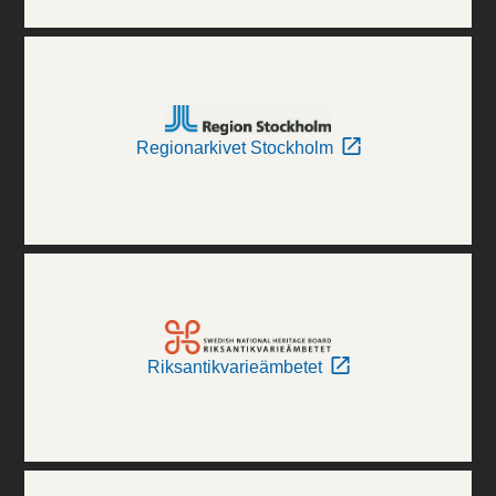
Regionarkivet Stockholm
Riksantikvarieämbetet