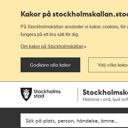
Kakor på stockholmskallan
.st
På Stockholmskällan använder vi kakor, cookies, för a
fungera på ett bra sätt för dig.
Om kakor på Stockholmskällan
Godkänn alla kakor
Välj vilka kak
Till
Till
Stockholmsk
navigationen
huvudinnehållet
Historia i ord, ljud oc
Fritextsök