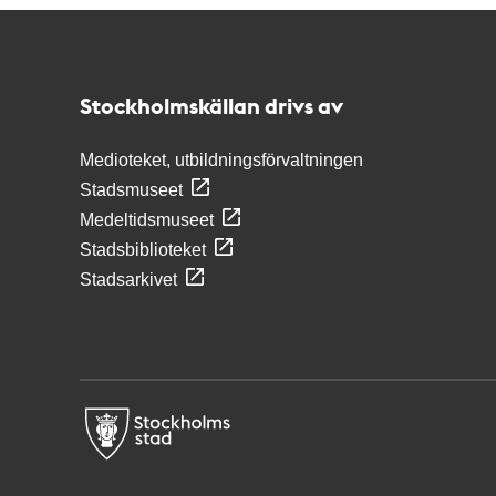
Kontakt
Stockholmskällan
Stockholmskällan drivs av
Medioteket, utbildningsförvaltningen
Stadsmuseet
Medeltidsmuseet
Stadsbiblioteket
Stadsarkivet