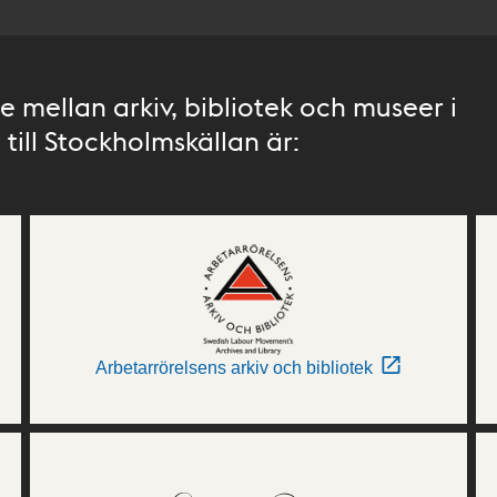
 mellan arkiv, bibliotek och museer i
till Stockholmskällan är:
Arbetarrörelsens arkiv och bibliotek