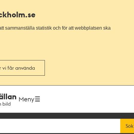
ockholm.se
tt sammanställa statistik och för att webbplatsen ska
or vi får använda
ällan
Meny
h bild
Sök