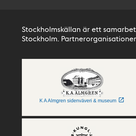
Stockholmskällan är ett samarbete
Stockholm. Partnerorganisationer 
K A Almgren sidenväveri & museum