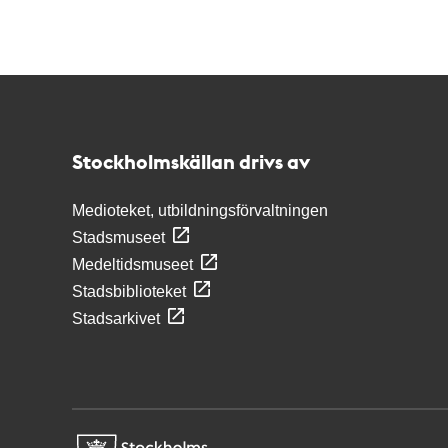
Kontakt
Stockholmskällan
Stockholmskällan drivs av
Medioteket, utbildningsförvaltningen
Stadsmuseet
Medeltidsmuseet
Stadsbiblioteket
Stadsarkivet