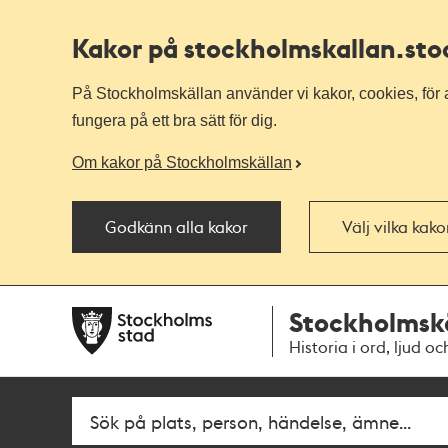
Kakor på stockholmskallan
.st
På Stockholmskällan använder vi kakor, cookies, för a
fungera på ett bra sätt för dig.
Om kakor på Stockholmskällan
Godkänn alla kakor
Välj vilka kak
Till
Till
Stockholmsk
navigationen
huvudinnehållet
Historia i ord, ljud oc
Fritextsök