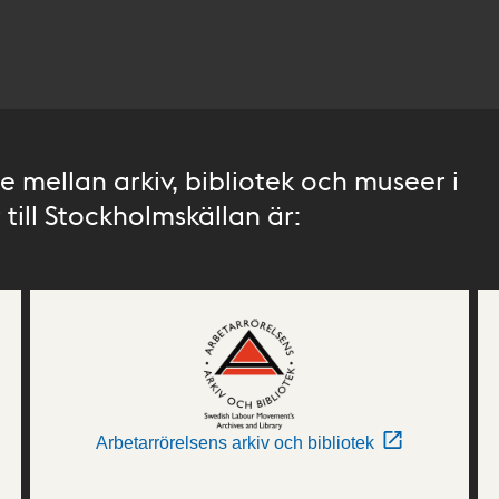
 mellan arkiv, bibliotek och museer i
till Stockholmskällan är:
Arbetarrörelsens arkiv och bibliotek