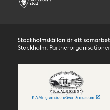
Stockholmskällan är ett samarbete
Stockholm. Partnerorganisationer 
K A Almgren sidenväveri & museum