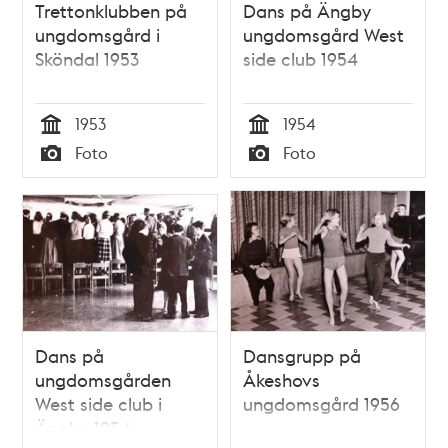
Trettonklubben på
Dans på Ängby
ungdomsgård i
ungdomsgård West
Sköndal 1953
side club 1954
1953
1954
Tid
Tid
Foto
Foto
Typ
Typ
Dans på
Dansgrupp på
ungdomsgården
Åkeshovs
West side club i
ungdomsgård 1956
Ängby 1954