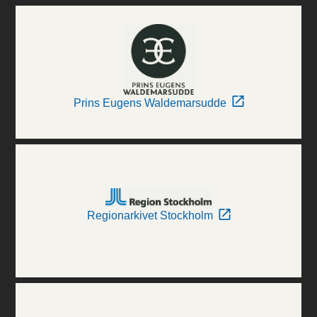
Prins Eugens Waldemarsudde
Regionarkivet Stockholm