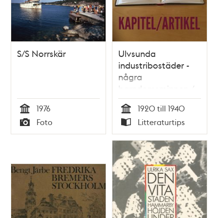
S/S Norrskär
Ulvsunda
industribostäder -
några
barndomsminnen /
Barbro Törnros
1976
1920 till 1940
Tid
Tid
Foto
Litteraturtips
Typ
Typ