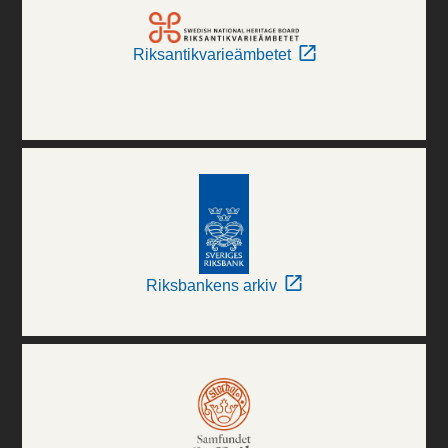
Riksantikvarieämbetet
Riksbankens arkiv