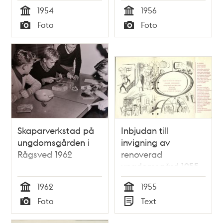
1954
1956
Tid
Tid
Foto
Foto
Typ
Typ
Skaparverkstad på
Inbjudan till
ungdomsgården i
invigning av
Rågsved 1962
renoverad
ungdomsgård 1955
1962
1955
Tid
Tid
Foto
Text
Typ
Typ