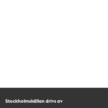
Kontakt
Stockholmskällan
Stockholmskällan drivs av