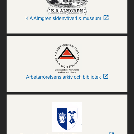
K A Almgren sidenväveri & museum
Arbetarrörelsens arkiv och bibliotek