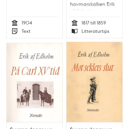
hovmarskalken Erik
af Edholms
dagböcker :
1904
1817 till 1859
tidsbilder från 1800-
Tid
Tid
Text
Litteraturtips
talet. Upplevelser
Typ
Typ
under Karl XIV
Johans och Oskar I:s
tid / utgivna av
hans son