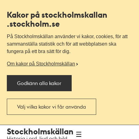
Kakor på stockholmskallan
.stockholm.se
På Stockholmskällan använder vi kakor, cookies, för att
sammanställa statistik och för att webbplatsen ska
fungera på ett bra sätt för dig.
Om kakor på Stockholmskällan
Godkänn alla kakor
Välj vilka kakor vi får använda
Till
Till
Stockholmskällan
navigationen
huvudinnehållet
Historia i ord, ljud och bild