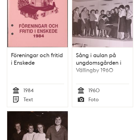
Föreningar och fritid
Sång i aulan på
i Enskede
ungdomsgården i
Vällingby 1960
1984
1960
Tid
Tid
Text
Foto
Typ
Typ