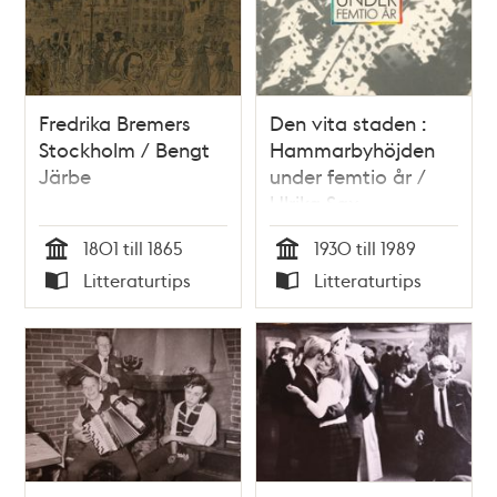
Fredrika Bremers
Den vita staden :
Stockholm / Bengt
Hammarbyhöjden
Järbe
under femtio år /
Ulrika Sax
1801 till 1865
1930 till 1989
Tid
Tid
Litteraturtips
Litteraturtips
Typ
Typ