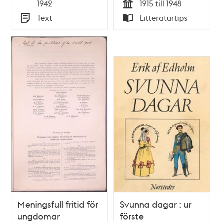
Tid
1942
1915 till 1948
Tid
Text
Litteraturtips
Typ
Typ
Meningsfull fritid för
Svunna dagar : ur
ungdomar
förste