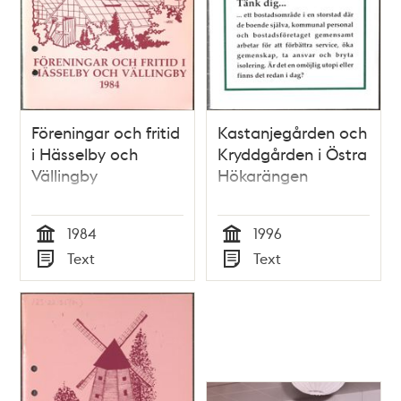
Föreningar och fritid
Kastanjegården och
i Hässelby och
Kryddgården i Östra
Vällingby
Hökarängen
1984
1996
Tid
Tid
Text
Text
Typ
Typ