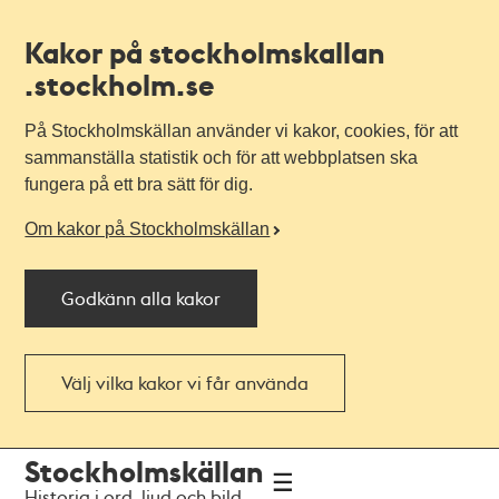
Kakor på stockholmskallan
.stockholm.se
På Stockholmskällan använder vi kakor, cookies, för att
sammanställa statistik och för att webbplatsen ska
fungera på ett bra sätt för dig.
Om kakor på Stockholmskällan
Godkänn alla kakor
Välj vilka kakor vi får använda
Till
Till
Stockholmskällan
navigationen
huvudinnehållet
Historia i ord, ljud och bild