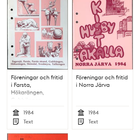
Föreningar och fritid
Föreningar och fritid
i Farsta,
i Norra Järva
Hökarängen,
Gubbängen,
Sköndal, Svedmyra
1984
1984
och Tallkrogen
Tid
Tid
Text
Text
Typ
Typ