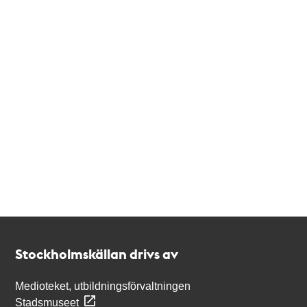
Kontakt
Stockholmskällan
Stockholmskällan drivs av
Medioteket, utbildningsförvaltningen
Stadsmuseet