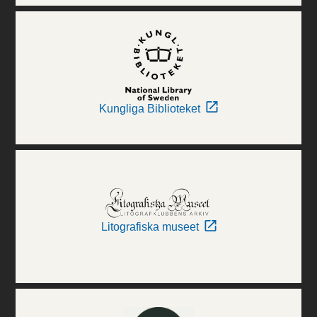
Kungliga Biblioteket
Litografiska museet