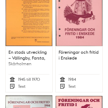
teman
En stads utveckling
Föreningar och fritid
– Vällingby, Farsta,
i Enskede
Skärholmen
1945 till 1970
1984
Tid
Tid
Text
Text
Typ
Typ