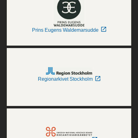
Prins Eugens Waldemarsudde
Regionarkivet Stockholm