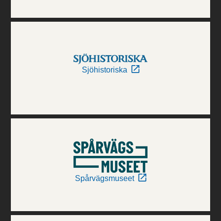
Sjöhistoriska
Spårvägsmuseet