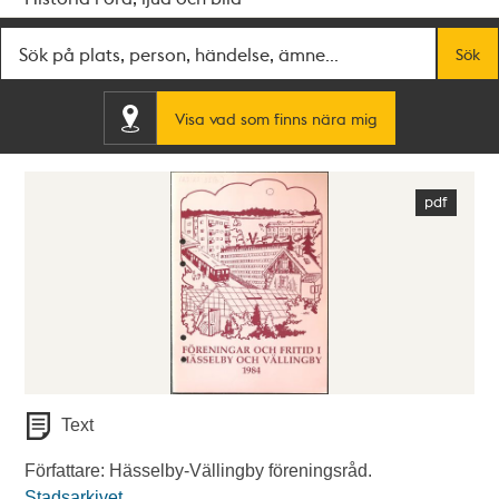
Fritextsök
Sök
Visa vad som finns nära mig
Text
Författare: Hässelby-Vällingby föreningsråd.
Stadsarkivet