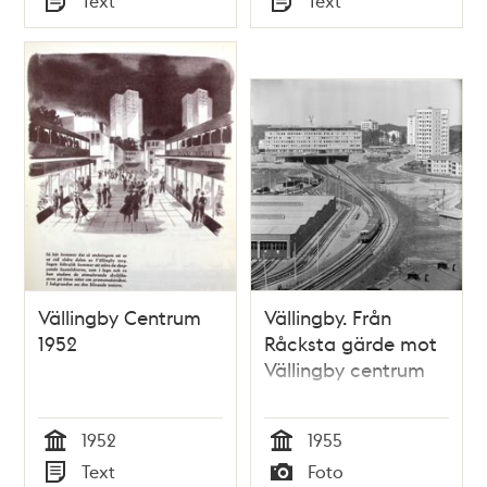
Text
Text
Typ
Typ
Vällingby Centrum
Vällingby. Från
1952
Råcksta gärde mot
Vällingby centrum
1952
1955
Tid
Tid
Text
Foto