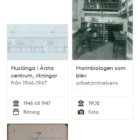
Huslänga i Årsta
Marinbiologen som
centrum, ritningar
blev
från 1946-1947
arbetarrörelsens
första
arkivföreståndare
1946 till 1947
1902
Tid
Tid
Ritning
Foto
Typ
Typ