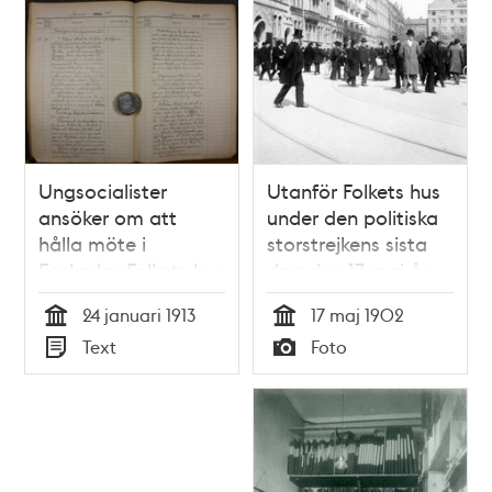
Ungsocialister
Utanför Folkets hus
ansöker om att
under den politiska
hålla möte i
storstrejkens sista
Enskedes Folkets hus
dag den 17 maj år
för
1902.
24 januari 1913
17 maj 1902
Amaltheamännen -
Tid
Tid
Text
Foto
polisrapport 1913
Typ
Typ