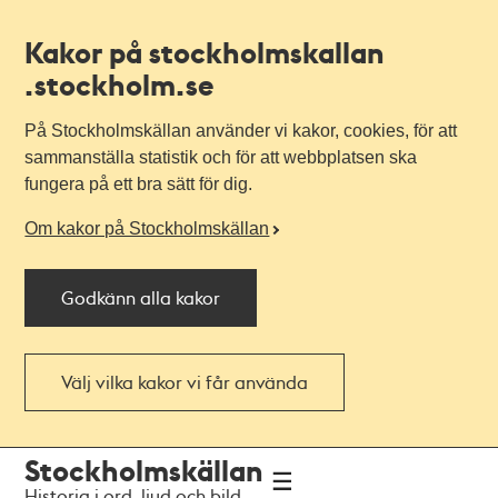
Kakor på stockholmskallan
.stockholm.se
På Stockholmskällan använder vi kakor, cookies, för att
sammanställa statistik och för att webbplatsen ska
fungera på ett bra sätt för dig.
Om kakor på Stockholmskällan
Godkänn alla kakor
Välj vilka kakor vi får använda
Till
Till
Stockholmskällan
navigationen
huvudinnehållet
Historia i ord, ljud och bild