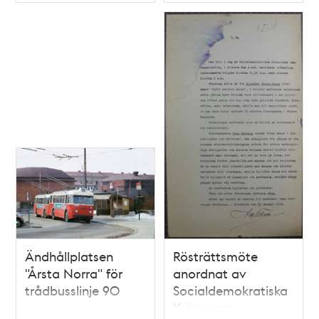
Typ
Typ
Kajan. Nu kv.
Orgelpipan
Ändhållplatsen
Rösträttsmöte
"Årsta Norra" för
anordnat av
trådbusslinje 90
Socialdemokratiska
Kvinnornas