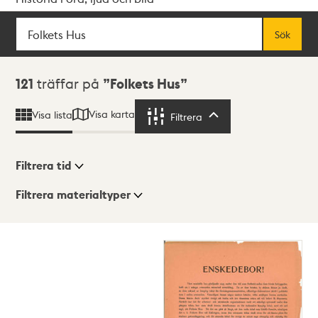
Sök
Fritextsök
Sök
Sökresultat
121
träffar på
Folkets Hus
Visa karta
Visa lista
Filtrera
Filtrera
Filtrera tid
Filtrera materialtyper
Visningsläge
Totalt
121
träffar
Lista
Karta