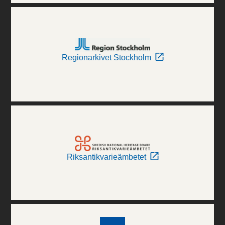
Regionarkivet Stockholm
Riksantikvarieämbetet