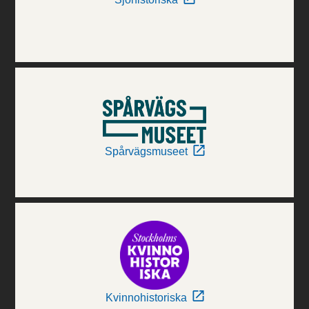
Spårvägsmuseet
Kvinnohistoriska