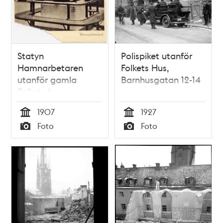
Statyn
Polispiket utanför
Hamnarbetaren
Folkets Hus,
utanför gamla
Barnhusgatan 12-14
Folkets hus
1907
1927
Tid
Tid
Foto
Foto
Typ
Typ