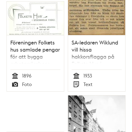
Föreningen Folkets
SA-ledaren Wiklund
hus samlade pengar
vill hissa
för att bygga
hakkorsflagga på
arbetarrörelsens
Folkets Hus i
samlingslokal
Stockholm 1933
1896
1933
Tid
Tid
Foto
Text
Typ
Typ