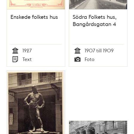
Enskede folkets hus
Södra Folkets hus,
Bangårdsgatan 4
1927
1907 till 1909
Tid
Tid
Text
Foto
Typ
Typ