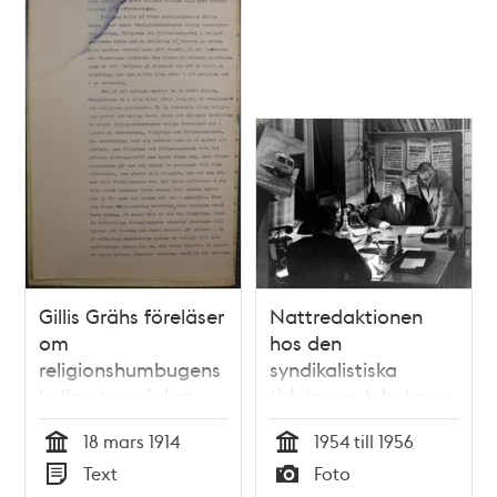
Gillis Grähs föreläser
Nattredaktionen
om
hos den
religionshumbugens
syndikalistiska
heliga treenighet -
tidningen Arbetaren
polisrapport 1914
i Klara Folkets Hus.
18 mars 1914
1954 till 1956
Klara Västra
Tid
Tid
Text
Foto
Kyrkogata 17, kv.