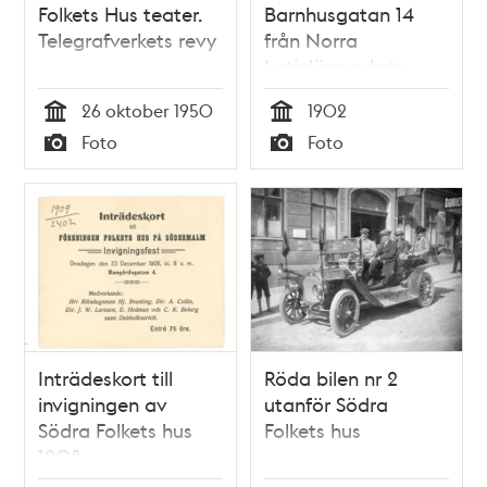
Folkets Hus teater.
Barnhusgatan 14
Telegrafverkets revy
från Norra
Latinläroverkets
skolgård
26 oktober 1950
1902
Tid
Tid
Foto
Foto
Typ
Typ
Inträdeskort till
Röda bilen nr 2
invigningen av
utanför Södra
Södra Folkets hus
Folkets hus
1908