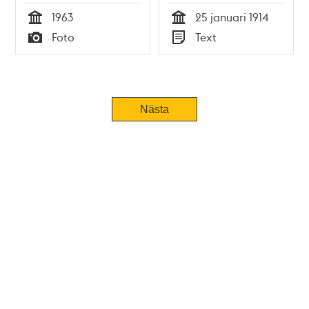
Samorganisation -
1963
25 januari 1914
polisrapport 1914
Tid
Tid
Foto
Text
Typ
Typ
Nästa