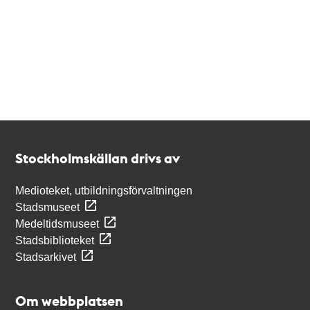
Kontakt
Stockholmskällan
Stockholmskällan drivs av
Medioteket, utbildningsförvaltningen
Stadsmuseet
Medeltidsmuseet
Stadsbiblioteket
Stadsarkivet
Om webbplatsen