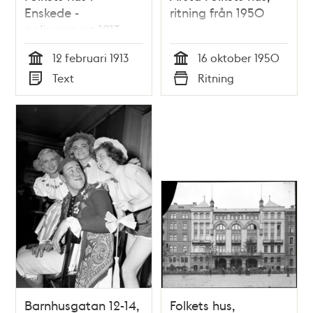
Enskede -
ritning från 1950
polisrapport 1913
12 februari 1913
16 oktober 1950
Tid
Tid
Text
Ritning
Typ
Typ
Barnhusgatan 12-14,
Folkets hus,