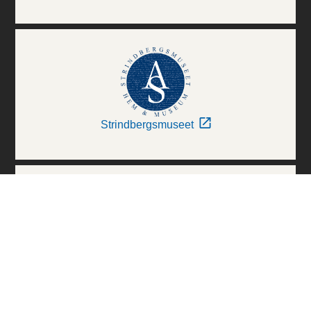
Strindbergsmuseet
Thielska Galleriet