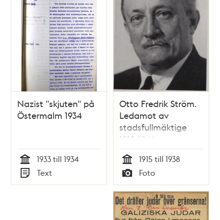
Nazist "skjuten" på
Otto Fredrik Ström.
Östermalm 1934
Ledamot av
stadsfullmäktige
1912-1946
1933 till 1934
1915 till 1938
Tid
Tid
Text
Foto
Typ
Typ