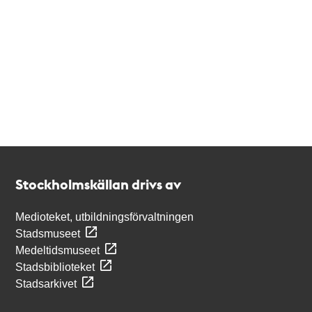
Kontakt
Stockholmskällan
Stockholmskällan drivs av
Medioteket, utbildningsförvaltningen
Stadsmuseet
Medeltidsmuseet
Stadsbiblioteket
Stadsarkivet