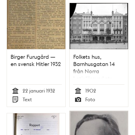
Birger Furugård —
Folkets hus,
en svensk Hitler 1932
Barnhusgatan 14
från Norra
Latinläroverkets
skolgård
22 januari 1932
1902
Tid
Tid
Text
Foto
Typ
Typ