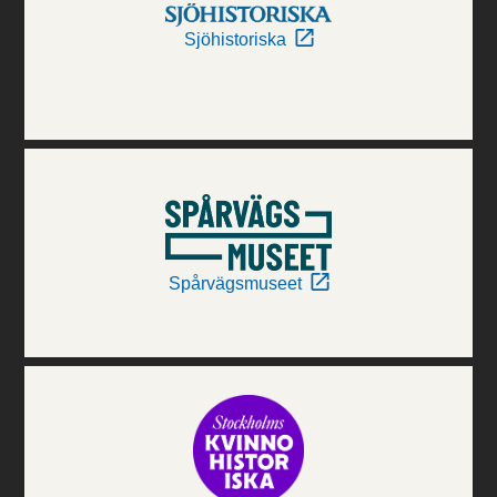
Sjöhistoriska
Spårvägsmuseet