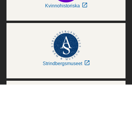
Kvinnohistoriska
Strindbergsmuseet
Thielska Galleriet