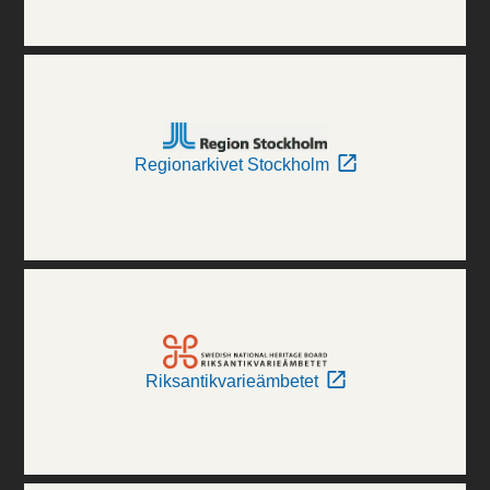
Regionarkivet Stockholm
Riksantikvarieämbetet