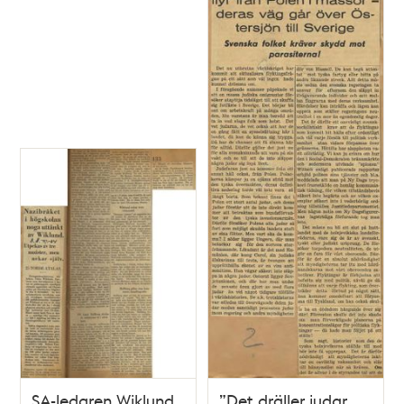
SA-ledaren Wiklund
”Det dräller judar