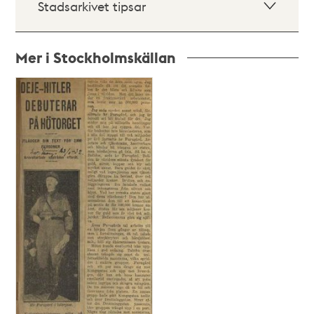
Stadsarkivet tipsar
Mer i Stockholmskällan
Relaterade
poster
och
teman