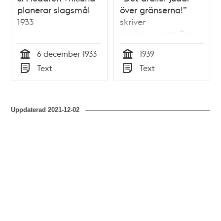
planerar slagsmål
över gränserna!”
1933
skriver
nazistorganet Den
Svenske 1939
6 december 1933
1939
Tid
Tid
Text
Text
Typ
Typ
Uppdaterad
2021-12-02