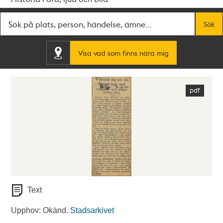
Fritextsök
Sök
Visa vad som finns nära mig
Text
Upphov: Okänd.
Stadsarkivet