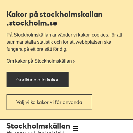
Kakor på stockholmskallan
.stockholm.se
På Stockholmskällan använder vi kakor, cookies, för att
sammanställa statistik och för att webbplatsen ska
fungera på ett bra sätt för dig.
Om kakor på Stockholmskällan
Godkänn alla kakor
Välj vilka kakor vi får använda
Till
Till
Stockholmskällan
navigationen
huvudinnehållet
Historia i ord, ljud och bild