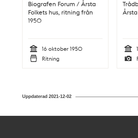
Biografen Forum / Årsta
Trådb
Folkets hus, ritning från
Årsta
1950
16 oktober 1950
Tid
Tid
Ritning
Typ
Typ
Uppdaterad
2021-12-02
Kontakt
Stockholmskällan