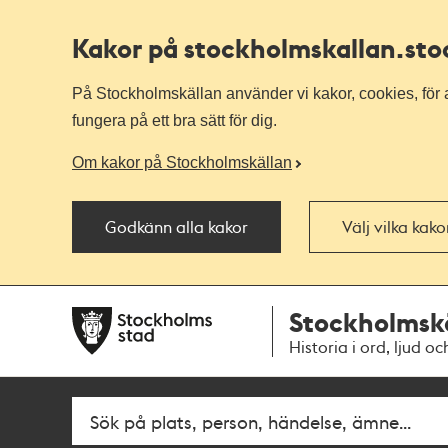
Kakor på stockholmskallan
.st
På Stockholmskällan använder vi kakor, cookies, för a
fungera på ett bra sätt för dig.
Om kakor på Stockholmskällan
Godkänn alla kakor
Välj vilka kak
Till
Till
Stockholmsk
navigationen
huvudinnehållet
Historia i ord, ljud oc
Fritextsök