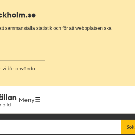
ockholm.se
tt sammanställa statistik och för att webbplatsen ska
or vi får använda
ällan
Meny
h bild
Sök