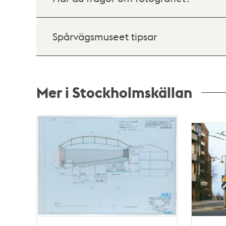
Spårvägsmuseet tipsar
Mer i Stockholmskällan
Relaterade
poster
och
teman