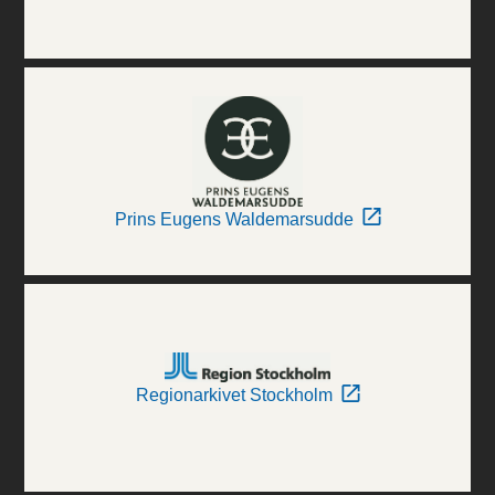
Prins Eugens Waldemarsudde
Regionarkivet Stockholm