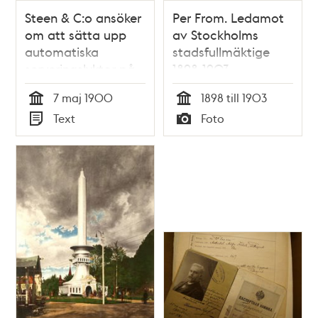
Steen & C:o ansöker
Per From. Ledamot
om att sätta upp
av Stockholms
automatiska
stadsfullmäktige
serveringslyktor på
1898-1903
stadens gator och
7 maj 1900
1898 till 1903
torg -
Tid
Tid
Text
Foto
stadsfullmäktige
Typ
Typ
1900