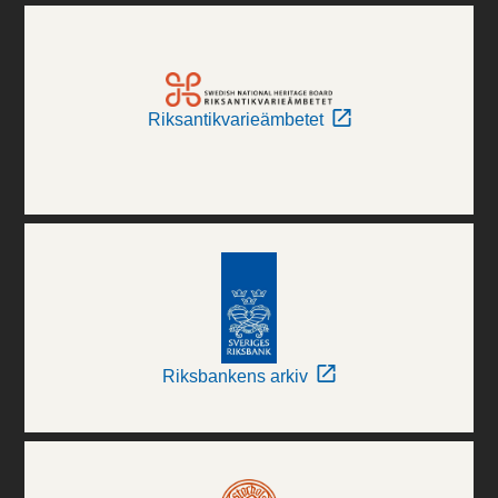
Riksantikvarieämbetet
Riksbankens arkiv