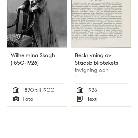
Wilhelmina Skogh
Beskrivning av
(1850-1926)
Stadsbibliotekets
invigning och
byggnad i
Biblioteksstyrelsens
1890 till 1900
1928
årsberättelse 1928
Tid
Tid
Foto
Text
Typ
Typ