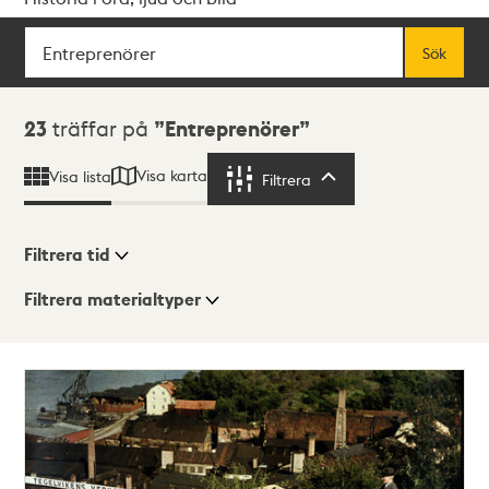
Sök
Fritextsök
Sök
Sökresultat
23
träffar på
Entreprenörer
Visa karta
Visa lista
Filtrera
Filtrera
Filtrera tid
Filtrera materialtyper
Visningsläge
Totalt
23
träffar
Lista
Karta