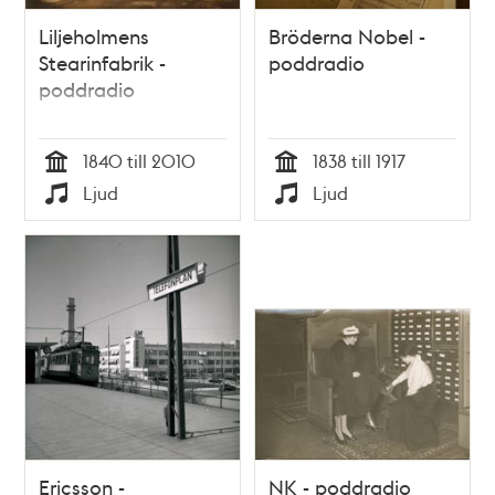
Liljeholmens
Bröderna Nobel -
Stearinfabrik -
poddradio
poddradio
1840 till 2010
1838 till 1917
Tid
Tid
Ljud
Ljud
Typ
Typ
Ericsson -
NK - poddradio