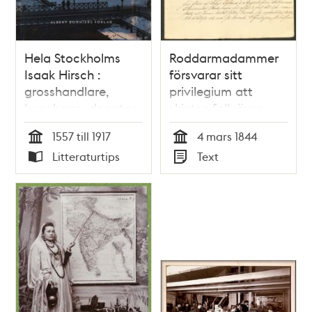
Hela Stockholms
Roddarmadammer
Isaak Hirsch :
försvarar sitt
grosshandlare,
privilegium att
byggherre, donator
skjutsa folk över
1843-1917 / Anders
stadens vatten
1557 till 1917
4 mars 1844
Johnson
Tid
Tid
Litteraturtips
Text
Typ
Typ