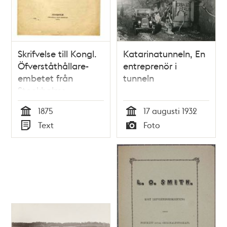
Skrifvelse till Kongl.
Katarinatunneln, En
Öfverståthållare-
entreprenör i
embetet från
tunneln
Stockholms
Fastighetsegare-
1875
17 augusti 1932
förening, angående
Tid
Tid
Text
Foto
renhållning af
Typ
Typ
hufvudstadens
gator och allmänna
platser