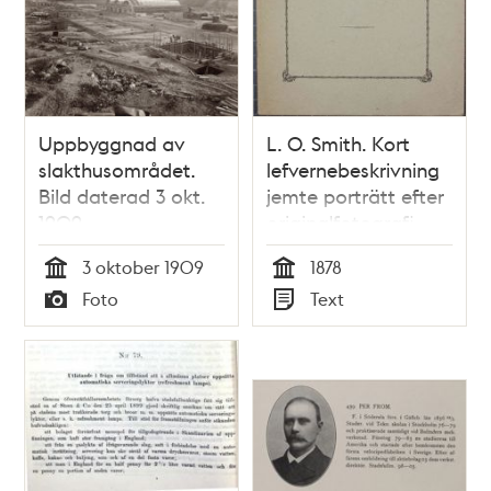
Uppbyggnad av
L. O. Smith. Kort
slakthusområdet.
lefvernebeskrivning
Bild daterad 3 okt.
jemte porträtt efter
1909
originalfotografi.
3 oktober 1909
1878
Tid
Tid
Foto
Text
Typ
Typ