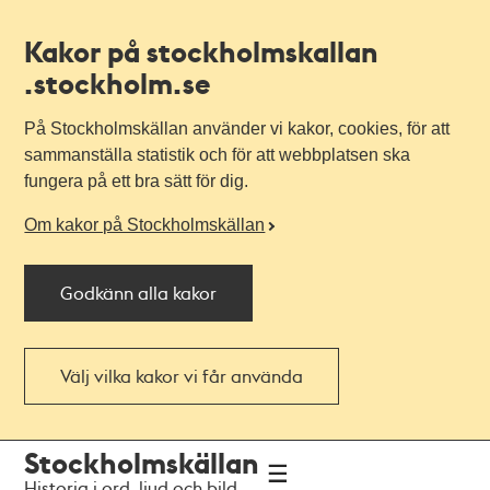
Kakor på stockholmskallan
.stockholm.se
På Stockholmskällan använder vi kakor, cookies, för att
sammanställa statistik och för att webbplatsen ska
fungera på ett bra sätt för dig.
Om kakor på Stockholmskällan
Godkänn alla kakor
Välj vilka kakor vi får använda
Till
Till
Stockholmskällan
navigationen
huvudinnehållet
Historia i ord, ljud och bild