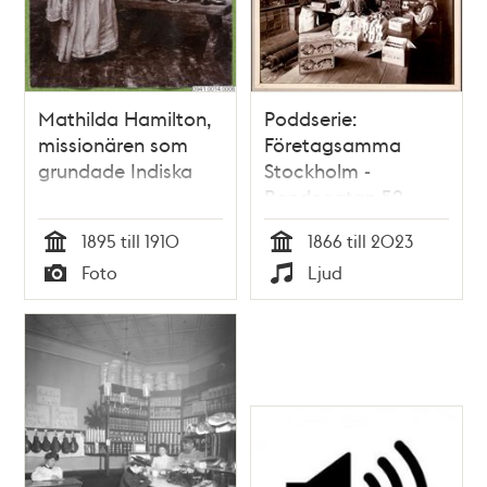
Mathilda Hamilton,
Poddserie:
missionären som
Företagsamma
grundade Indiska
Stockholm -
Bondegatan 59,
Barnängen
1895 till 1910
1866 till 2023
Tid
Tid
Foto
Ljud
Typ
Typ