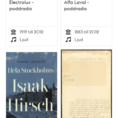
Electrolux -
Alfa Laval -
poddradio
poddradio
1919 till 2012
1883 till 2012
Tid
Tid
Ljud
Ljud
Typ
Typ