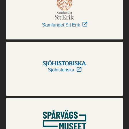
Samfundet S:t Erik
Sjöhistoriska