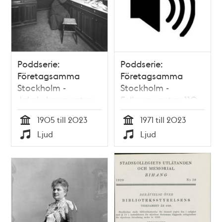
Poddserie:
Poddserie:
Företagsamma
Företagsamma
Stockholm -
Stockholm -
Jakobsbergsgatan
Folkungagatan 110,
6, Svenska Hem
Fernando Di Luca
1905 till 2023
1971 till 2023
Tid
Tid
Ljud
Ljud
Typ
Typ