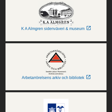
K A Almgren sidenväveri & museum
Arbetarrörelsens arkiv och bibliotek