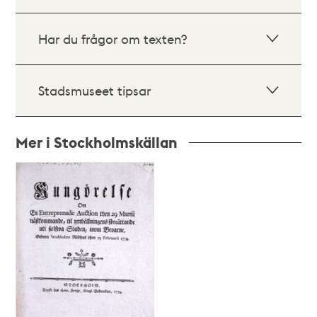
Har du frågor om texten?
Stadsmuseet tipsar
Mer i Stockholmskällan
Relaterade
poster
och
teman