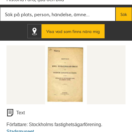
Fritextsök
Sök
Visa vad som finns nära mig
Text
Författare: Stockholms fastighetsägarförening.
Stadsmuseet