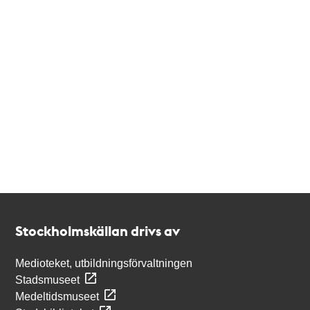
Kontakt
Stockholmskällan
Stockholmskällan drivs av
Medioteket, utbildningsförvaltningen
Stadsmuseet
Medeltidsmuseet