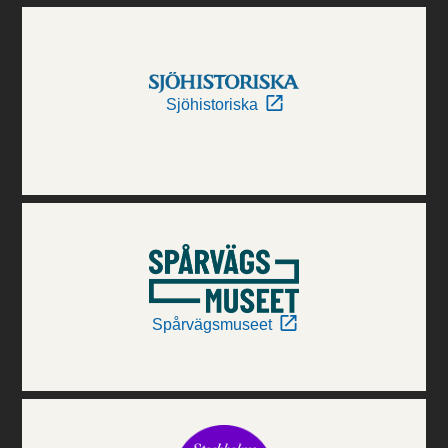
Sjöhistoriska
Spårvägsmuseet