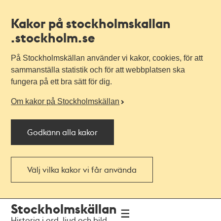
Kakor på stockholmskallan
.stockholm.se
På Stockholmskällan använder vi kakor, cookies, för att
sammanställa statistik och för att webbplatsen ska
fungera på ett bra sätt för dig.
Om kakor på Stockholmskällan
Godkänn alla kakor
Välj vilka kakor vi får använda
Till
Till
Stockholmskällan
navigationen
huvudinnehållet
Historia i ord, ljud och bild