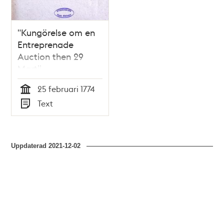
"Kungörelse om en
Entreprenade
Auction then 29
Martii
nästkommande, till
25 februari 1774
renhållningens
Tid
Text
förrättande uti
Typ
sielfwa Staden,
inom Broarne" 1774
Uppdaterad
2021-12-02