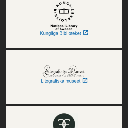
Kungliga Biblioteket
Litografiska museet