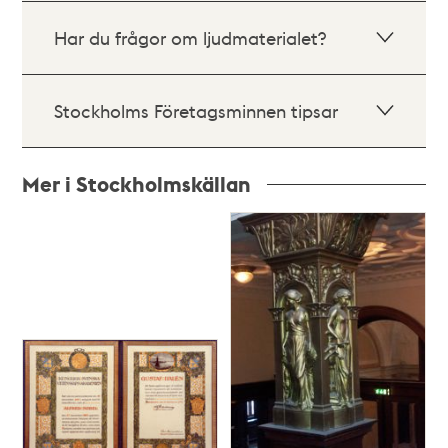
Har du frågor om ljudmaterialet?
Stockholms Företagsminnen tipsar
Mer i Stockholmskällan
Relaterade
poster
och
teman