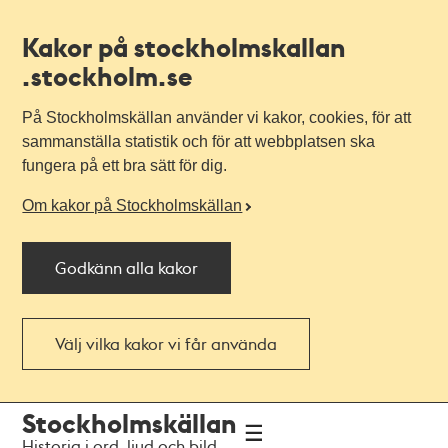
Kakor på stockholmskallan
.stockholm.se
På Stockholmskällan använder vi kakor, cookies, för att
sammanställa statistik och för att webbplatsen ska
fungera på ett bra sätt för dig.
Om kakor på Stockholmskällan
Godkänn alla kakor
Välj vilka kakor vi får använda
Till
Till
Stockholmskällan
navigationen
huvudinnehållet
Historia i ord, ljud och bild