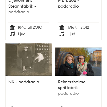
Liljeholmens
Marabou -
Stearinfabrik -
poddradio
poddradio
1840 till 2010
1916 till 2012
Tid
Tid
Ljud
Ljud
Typ
Typ
NK - poddradio
Reimersholme
spritfabrik -
poddradio