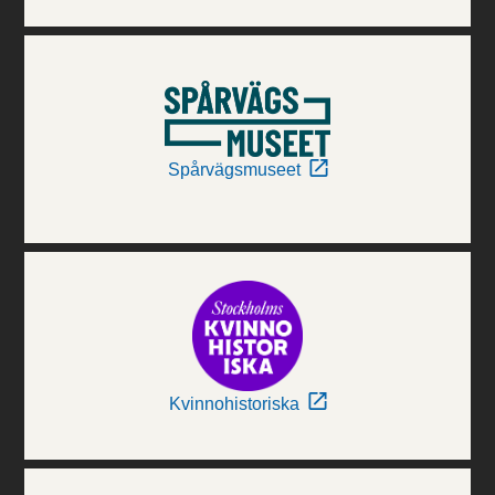
Spårvägsmuseet
Kvinnohistoriska