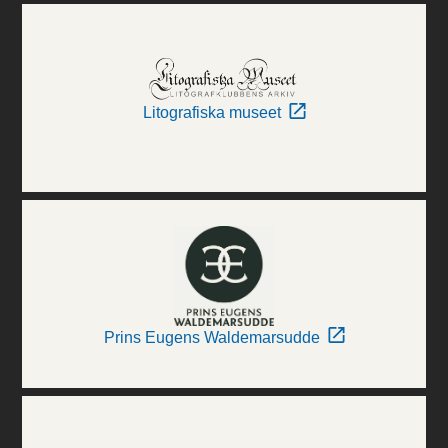
Litografiska museet
Prins Eugens Waldemarsudde