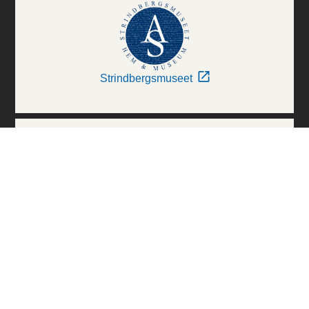
Strindbergsmuseet
Thielska Galleriet