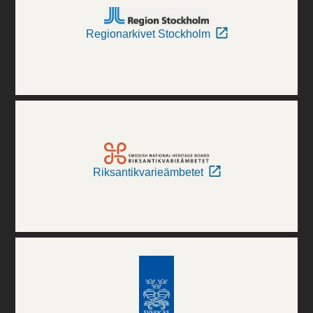
Regionarkivet Stockholm
Riksantikvarieämbetet