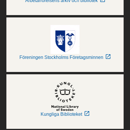
Arbetarrörelsens arkiv och bibliotek
Föreningen Stockholms Företagsminnen
Kungliga Biblioteket