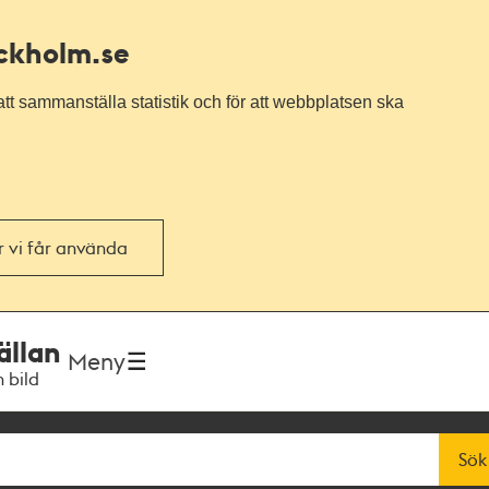
ockholm.se
tt sammanställa statistik och för att webbplatsen ska
or vi får använda
ällan
Meny
h bild
Sök