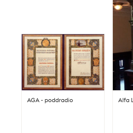
teman
AGA - poddradio
Alfa 