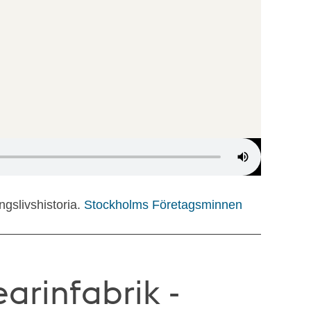
gslivshistoria.
Stockholms Företagsminnen
earinfabrik -