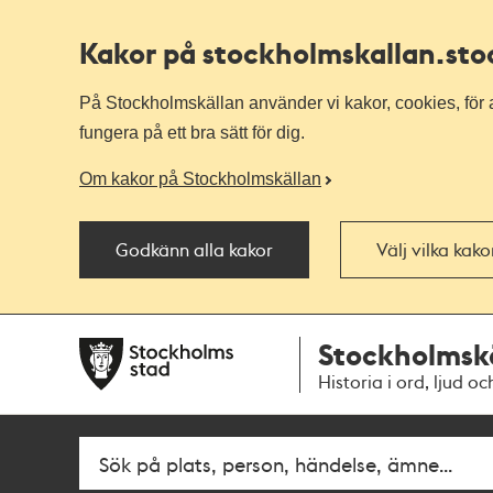
Kakor på stockholmskallan
.st
På Stockholmskällan använder vi kakor, cookies, för a
fungera på ett bra sätt för dig.
Om kakor på Stockholmskällan
Godkänn alla kakor
Välj vilka kak
Till
Till
Stockholmsk
navigationen
huvudinnehållet
Historia i ord, ljud oc
Fritextsök