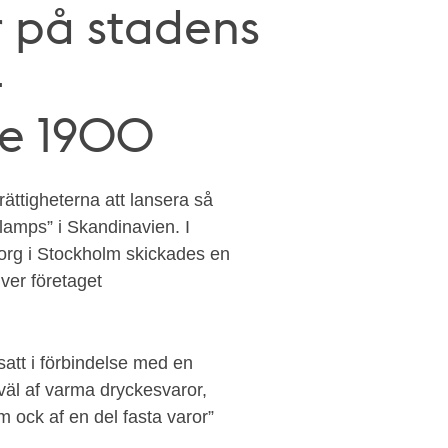
r på stadens
-
ge 1900
ättigheterna att lansera så
 lamps” i Skandinavien. I
torg i Stockholm skickades en
iver företaget
 satt i förbindelse med en
väl af varma dryckesvaror,
 ock af en del fasta varor”