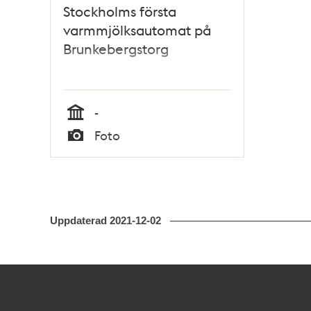
Stockholms första
varmmjölksautomat på
Brunkebergstorg
-
Tid
Foto
Typ
Uppdaterad
2021-12-02
Kontakt
Stockholmskällan