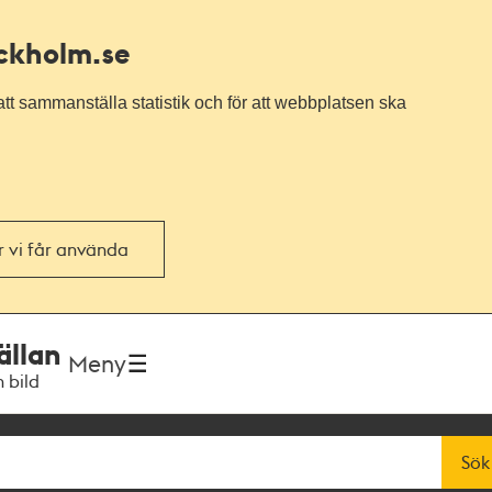
ockholm.se
tt sammanställa statistik och för att webbplatsen ska
or vi får använda
ällan
Meny
h bild
Sök