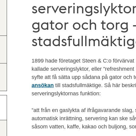
serveringslykto
gator och torg 
stadsfullmäkti
1899 hade företaget Steen & C:o förvärvat r
kallade serveringslyktor, eller ”refreshment
syfte att få sätta upp sådana på gator och 
ansökan
till stadsfullmäktige. Så här beskr
serveringslyktornas funktion:
”att från en gaslykta af ifrågavarande slag,
automatisk inrättning, servering kan ske så
såsom vatten, kaffe, kakao och buljong, som