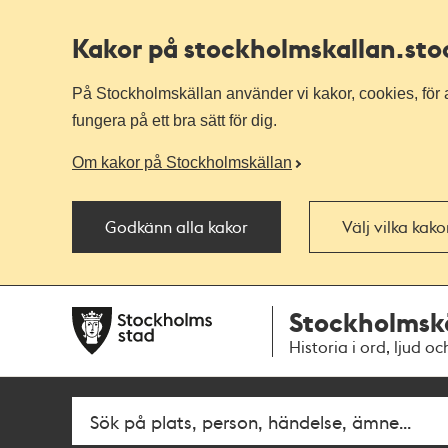
Kakor på stockholmskallan
.st
På Stockholmskällan använder vi kakor, cookies, för a
fungera på ett bra sätt för dig.
Om kakor på Stockholmskällan
Godkänn alla kakor
Välj vilka kak
Till
Till
Stockholmsk
navigationen
huvudinnehållet
Historia i ord, ljud oc
Fritextsök