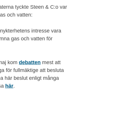
aterna tyckte Steen & C:o var
as och vatten:
 nykterhetens intresse vara
 lemna gas och vatten för
 maj kom
debatten
mest att
 för fullmäktige att besluta
a här beslut enligt många
äsa
här
.