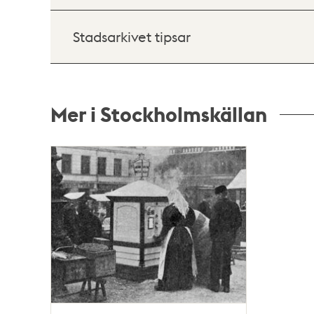
Stadsarkivet tipsar
Mer i Stockholmskällan
Relaterade
poster
och
teman