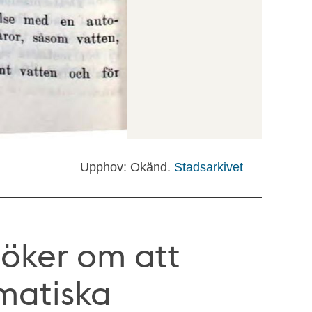
Upphov: Okänd.
Stadsarkivet
söker om att
matiska