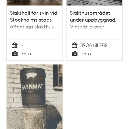
Slakthall för svin vid
Slakthusområdet
Stockholms stads
under uppbyggnad.
offentliga slakthus
Vinterbild över
hagar och
ladugårdar.
-
1906 till 1912
Tid
Tid
Foto
Foto
Typ
Typ