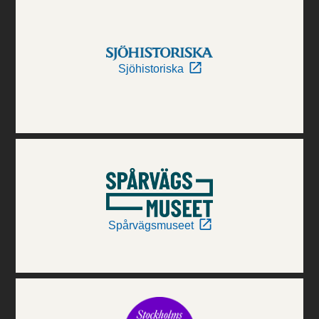
Sjöhistoriska
Spårvägsmuseet