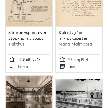
Situationsplan över
Sjukintyg för
Stockholms stads
mikroskopisten
slakthus
Maria Malmborg
1914
1912 till 1920
23 maj 1914
Tid
Tid
Karta
Text
Typ
Typ