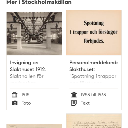
Mer i Stockholmskällan
Relaterade
poster
och
teman
Invigning av
Personalmeddelande
Slakthuset 1912.
Slakthuset:
Slakthallen för
"Spottning i trappor
storboskap
och förstugor
dekorerad för
förbjudes"
1912
1928 till 1938
invigning
Tid
Tid
Foto
Text
Typ
Typ