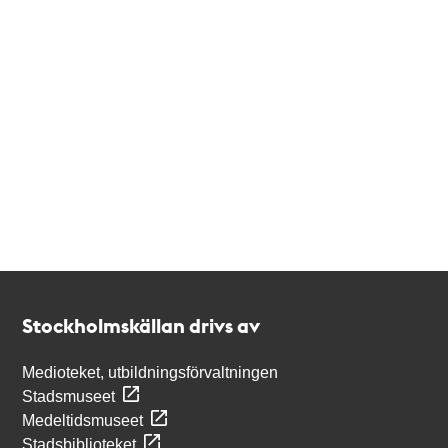
Kontakt
Stockholmskällan
Stockholmskällan drivs av
Medioteket, utbildningsförvaltningen
Stadsmuseet
Medeltidsmuseet
Stadsbiblioteket