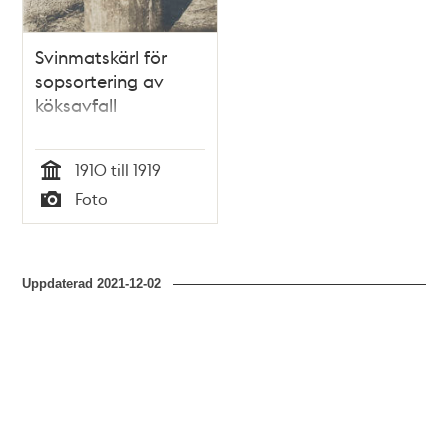
Svinmatskärl för
sopsortering av
köksavfall
1910 till 1919
Tid
Foto
Typ
Uppdaterad
2021-12-02