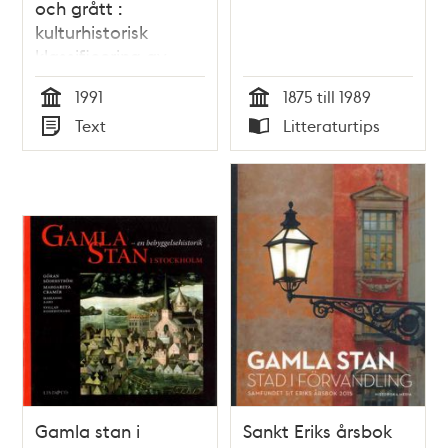
och grått :
kulturhistorisk
klassificering av
Stockholms
1991
1875 till 1989
bebyggelse /
Tid
Tid
Text
Litteraturtips
Marianne Råberg
Typ
Typ
Gamla stan i
Sankt Eriks årsbok