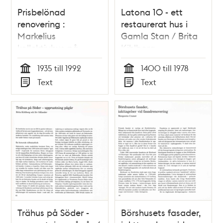
Prisbelönad
Latona 10 - ett
renovering :
restaurerat hus i
Markelius
Gamla Stan / Brita
kollektivhus på
Kihlborg
Kungsholmen / Britt
1935 till 1992
1400 till 1978
Wisth
Tid
Tid
Text
Text
Typ
Typ
Trähus på Söder -
Börshusets fasader,