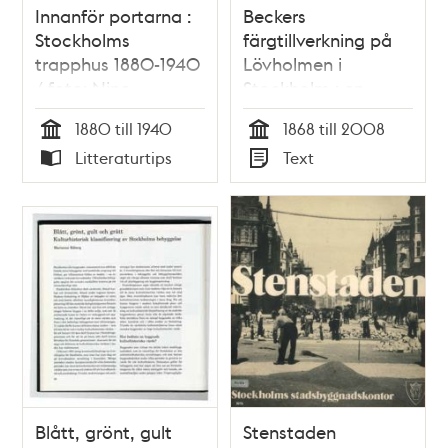
Innanför portarna :
Beckers
Stockholms
färgtillverkning på
trapphus 1880-1940
Lövholmen i
/ foto: Nino
Stockholm : en
Monastra ; text:
industrihistorisk
1880 till 1940
1868 till 2008
Olof Antell m.fl.
undersökning / Leif
Tid
Tid
Litteraturtips
Text
Bivegård, Jonas
Typ
Typ
Vikström
Blått, grönt, gult
Stenstaden