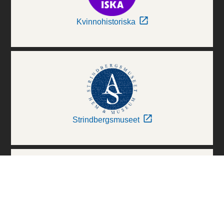
Kvinnohistoriska
Strindbergsmuseet
Thielska Galleriet