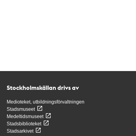
Kontakt
Stockholmskällan
Stockholmskällan drivs av
Medioteket, utbildningsförvaltningen
Stadsmuseet
Medeltidsmuseet
Stadsbiblioteket
Stadsarkivet