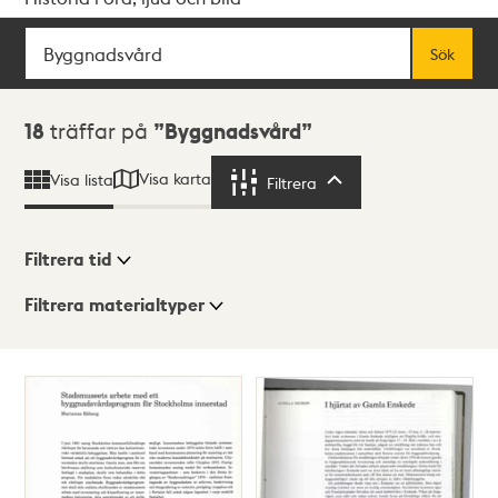
Sök
Fritextsök
Sök
Sökresultat
18
träffar på
Byggnadsvård
Visa karta
Visa lista
Filtrera
Filtrera
Filtrera tid
Filtrera materialtyper
Visningsläge
Totalt
18
träffar
Lista
Karta