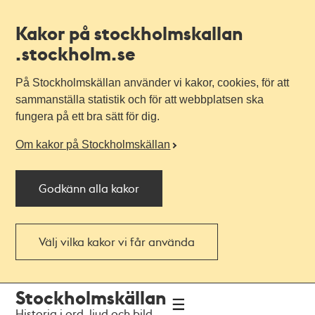
Kakor på stockholmskallan
.stockholm.se
På Stockholmskällan använder vi kakor, cookies, för att
sammanställa statistik och för att webbplatsen ska
fungera på ett bra sätt för dig.
Om kakor på Stockholmskällan
Godkänn alla kakor
Välj vilka kakor vi får använda
Till
Till
Stockholmskällan
navigationen
huvudinnehållet
Historia i ord, ljud och bild