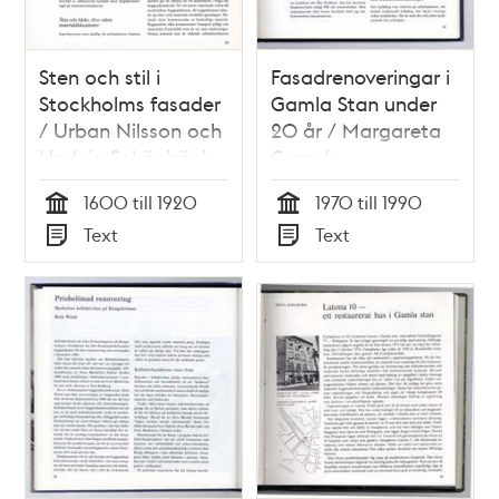
Sten och stil i
Fasadrenoveringar i
Stockholms fasader
Gamla Stan under
/ Urban Nilsson och
20 år / Margareta
Hedvig Schönbäck
Cramér
1600 till 1920
1970 till 1990
Tid
Tid
Text
Text
Typ
Typ