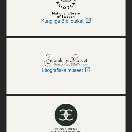
Kungliga Biblioteket
Litografiska museet