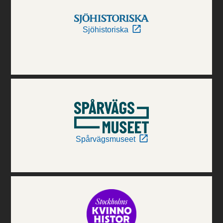
Sjöhistoriska
Spårvägsmuseet