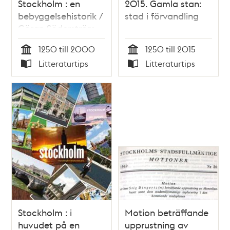
Stockholm : en
2015. Gamla stan:
bebyggelsehistorik /
stad i förvandling
Göran Söderström,
Margareta Cramér
1250 till 2000
1250 till 2015
Tid
Tid
Litteraturtips
Litteraturtips
Typ
Typ
Stockholm : i
Motion beträffande
huvudet på en
upprustning av