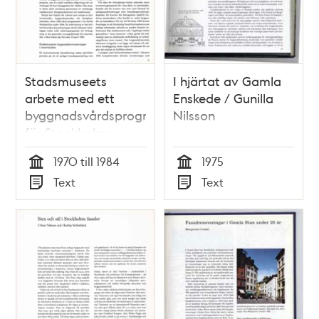
Stadsmuseets
I hjärtat av Gamla
arbete med ett
Enskede / Gunilla
byggnadsvårdsprogram
Nilsson
för Stockholms
innerstad /
1970 till 1984
1975
Marianne Råberg
Tid
Tid
Text
Text
Typ
Typ