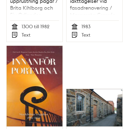
upprustning pågår /
iakttagelser vid
Brita Kihlborg och
fasadrenovering /
Siv Odlander
Margareta Cramér
1300 till 1982
1983
Tid
Tid
Text
Text
Typ
Typ