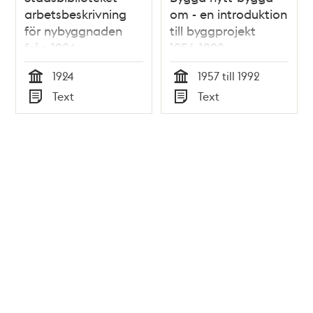
arbetsbeskrivning
om - en introduktion
för nybyggnaden
till byggprojekt
från 1924
1956-1992
1924
1957 till 1992
Tid
Tid
Text
Text
Typ
Typ