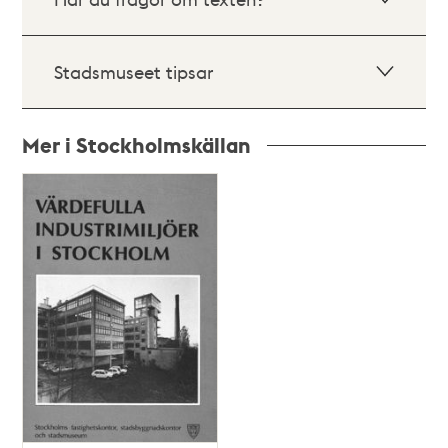
Stadsmuseet tipsar
Mer i Stockholmskällan
Relaterade
poster
och
teman