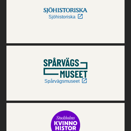
Sjöhistoriska
Spårvägsmuseet