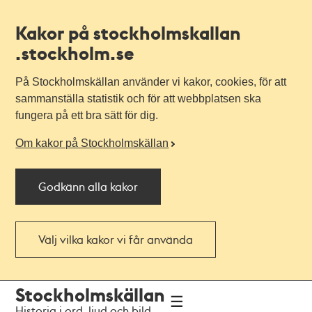
Kakor på stockholmskallan
.stockholm.se
På Stockholmskällan använder vi kakor, cookies, för att
sammanställa statistik och för att webbplatsen ska
fungera på ett bra sätt för dig.
Om kakor på Stockholmskällan
Godkänn alla kakor
Välj vilka kakor vi får använda
Till
Till
Stockholmskällan
navigationen
huvudinnehållet
Historia i ord, ljud och bild