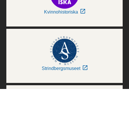
Kvinnohistoriska
Strindbergsmuseet
Thielska Galleriet