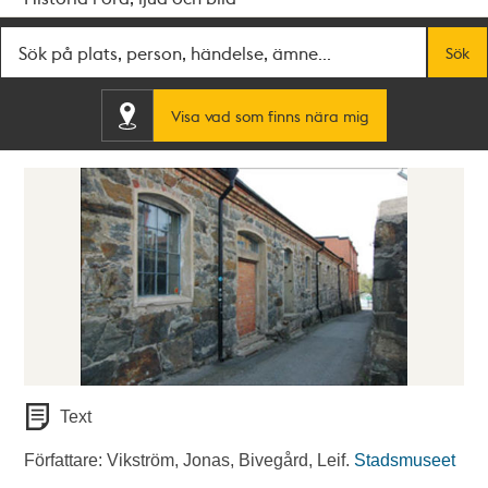
Fritextsök
Sök
Visa vad som finns nära mig
Text
Författare: Vikström, Jonas, Bivegård, Leif.
Stadsmuseet