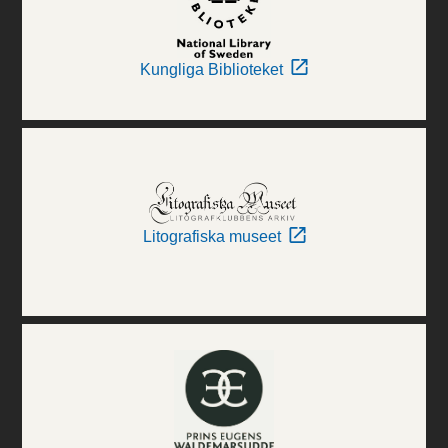
Kungliga Biblioteket
Litografiska museet