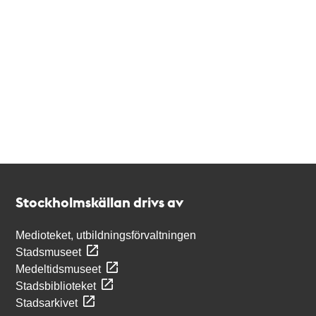
Kontakt
Stockholmskällan
Stockholmskällan drivs av
Medioteket, utbildningsförvaltningen
Stadsmuseet
Medeltidsmuseet
Stadsbiblioteket
Stadsarkivet