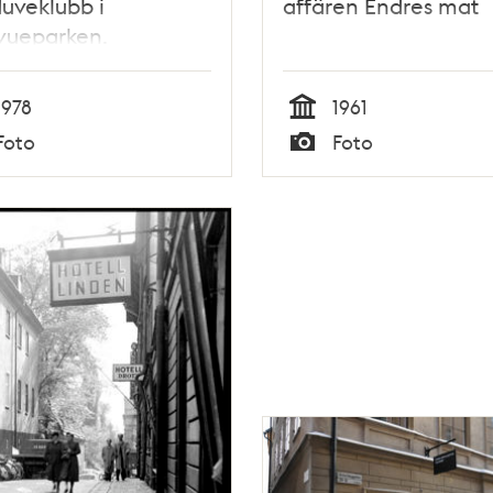
uveklubb i
affären Endres mat
vueparken.
1978
1961
Tid
Foto
Foto
Typ