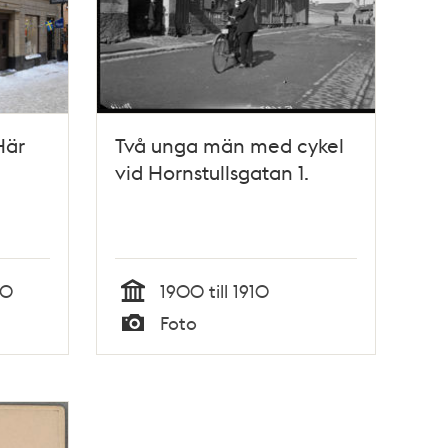
Här
Två unga män med cykel
vid Hornstullsgatan 1.
10
1900 till 1910
Tid
Foto
Typ