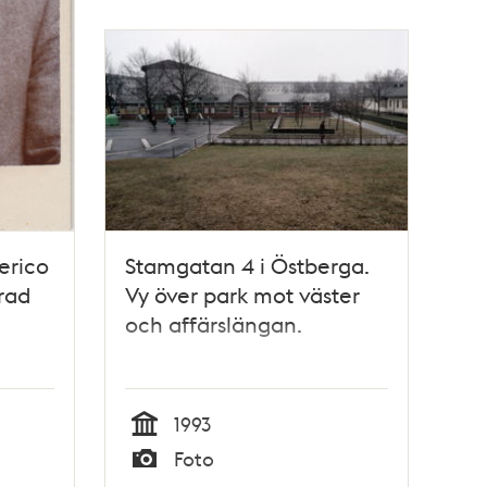
erico
Stamgatan 4 i Östberga.
rad
Vy över park mot väster
och affärslängan.
1993
Tid
Foto
Typ