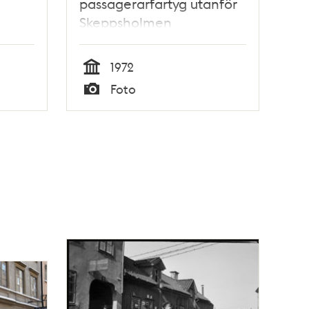
passagerarfartyg utanför
Skeppsholmen
1972
Tid
Foto
Typ