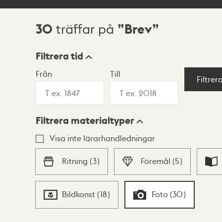
30
Brev
träffar på
Sökresultat
Filtrera tid
Från
Till
Visningsläge
Filtrer
Filtrera materialtyper
Lista
Karta
Visa inte lärarhandledningar
Ritning
(
3
)
Föremål
(
5
)
Bildkonst
(
18
)
Foto
(
30
)