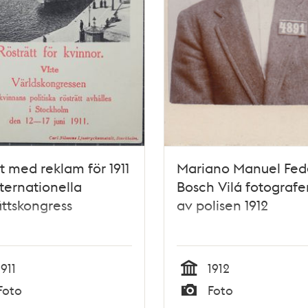
t med reklam för 1911
Mariano Manuel Fed
nternationella
Bosch Vilá fotografe
ättskongress
av polisen 1912
1911
1912
Tid
Foto
Foto
Typ