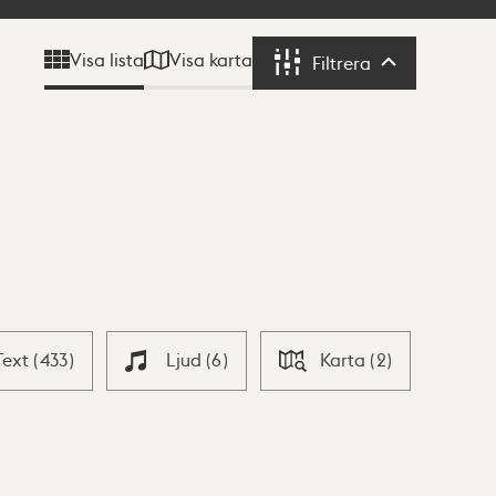
Visa karta
Visa lista
Filtrera
Filtrera
Text
(
433
)
Ljud
(
6
)
Karta
(
2
)