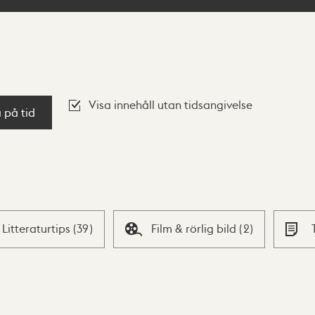
Visa innehåll utan tidsangivelse
a på tid
Litteraturtips
(
39
)
Film & rörlig bild
(
2
)