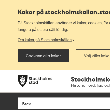
Kakor på stockholmskallan
.st
På Stockholmskällan använder vi kakor, cookies, för a
fungera på ett bra sätt för dig.
Om kakor på Stockholmskällan
Godkänn alla kakor
Välj vilka kak
Till
Till
Stockholmsk
navigationen
huvudinnehållet
Historia i ord, ljud oc
Sök
Fritextsök