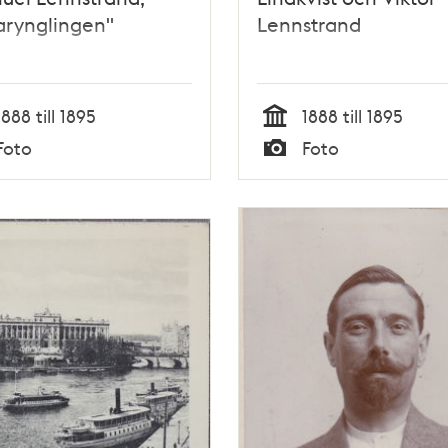
arynglingen"
Lennstrand
1888 till 1895
1888 till 1895
Tid
Foto
Foto
Typ