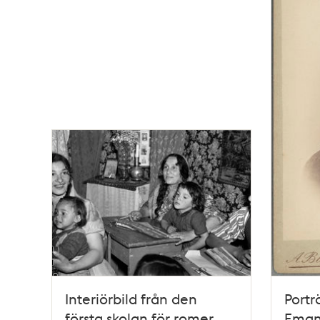
Interiörbild från den
Portr
första skolan för romer
Eman