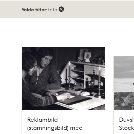
Totalt
Valda filter:
Foto
30
träffar
Reklambild
Duvsl
(stämningsbild) med
Stoc