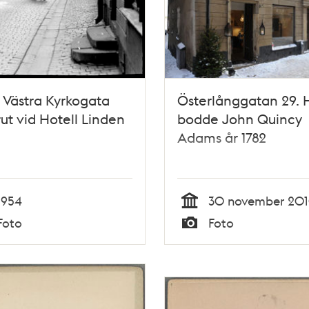
 Västra Kyrkogata
Österlånggatan 29. 
ut vid Hotell Linden
bodde John Quincy
Adams år 1782
1954
30 november 20
Tid
Foto
Foto
Typ