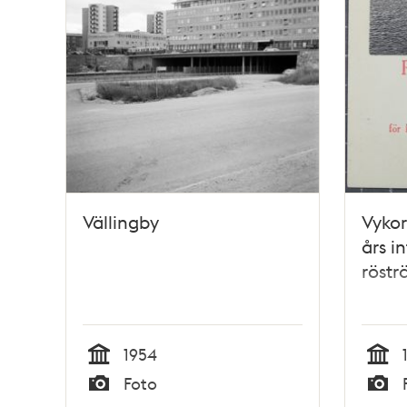
Vällingby
Vykor
års i
röstr
1954
Tid
Tid
Foto
Typ
Typ