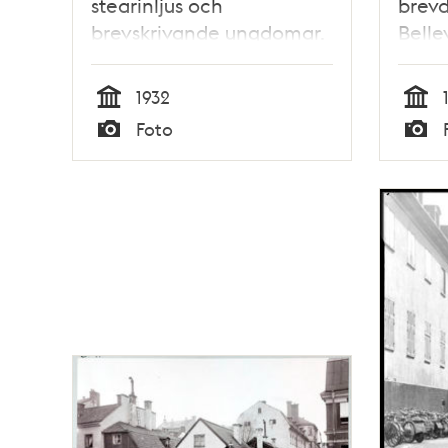
stearinljus och
brevd
brevskrivande ungdomar.
Belle
1932
Tid
Tid
Foto
Typ
Typ