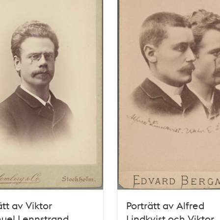
ätt av Viktor
Porträtt av Alfred
uel Lennstrand,
Lindkvist och Viktor