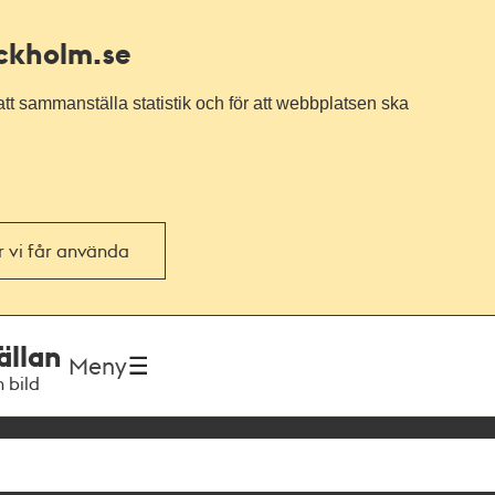
ockholm.se
tt sammanställa statistik och för att webbplatsen ska
or vi får använda
ällan
Meny
h bild