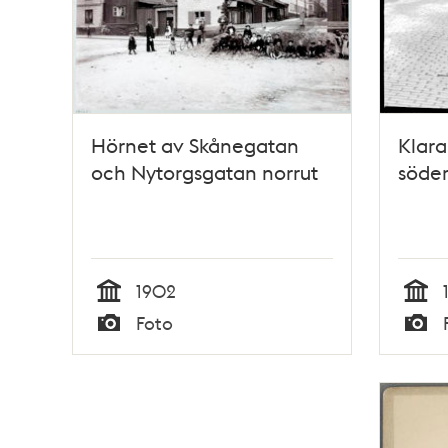
Hörnet av Skånegatan
Klara
och Nytorgsgatan norrut
söder
1902
Tid
Tid
Foto
Typ
Typ