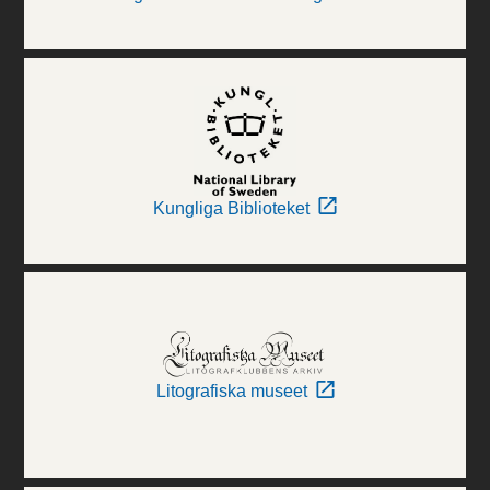
Kungliga Biblioteket
Litografiska museet