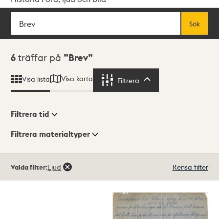
Sök
Fritextsök
Sök
Sökresultat
6
träffar på
Brev
Visa karta
Visa lista
Filtrera
Filtrera
Filtrera tid
Filtrera materialtyper
Visningsläge
Totalt
Valda filter:
Ljud
Rensa filter
6
träffar
Lista
Karta