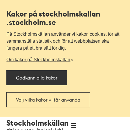
Kakor på stockholmskallan
.stockholm.se
På Stockholmskällan använder vi kakor, cookies, för att
sammanställa statistik och för att webbplatsen ska
fungera på ett bra sätt för dig.
Om kakor på Stockholmskällan
Godkänn alla kakor
Välj vilka kakor vi får använda
Till
Till
Stockholmskällan
navigationen
huvudinnehållet
Historia i ord, ljud och bild