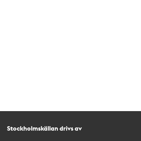
Kontakt
Stockholmskällan
Stockholmskällan drivs av