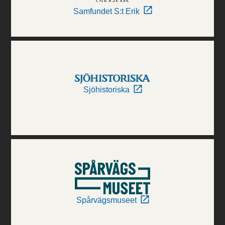
Samfundet S:t Erik
Sjöhistoriska
Spårvägsmuseet