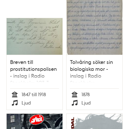
Breven till
Tolvåring söker sin
prostitutionspolisen
biologiska mor -
- inslag i Radio
inslag i Radio
Stockholm 103,3
Stockholm
1847 till 1918
1878
Tid
Tid
Ljud
Ljud
Typ
Typ