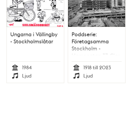
Ungarna i Vällingby
Poddserie:
- Stockholmslåtar
Företagsamma
Stockholm -
Hamngatan 37, Clas
Ohlsons första butik
1984
1918 till 2023
Tid
Tid
Ljud
Ljud
Typ
Typ