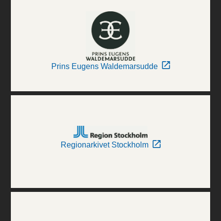
Prins Eugens Waldemarsudde
Regionarkivet Stockholm