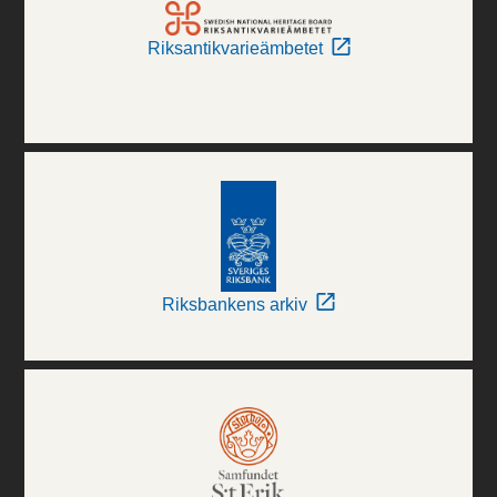
Riksantikvarieämbetet
Riksbankens arkiv