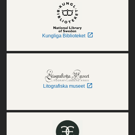
Kungliga Biblioteket
Litografiska museet