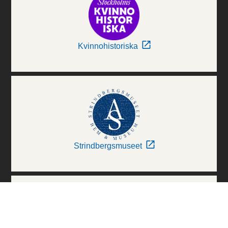
Kvinnohistoriska
Strindbergsmuseet