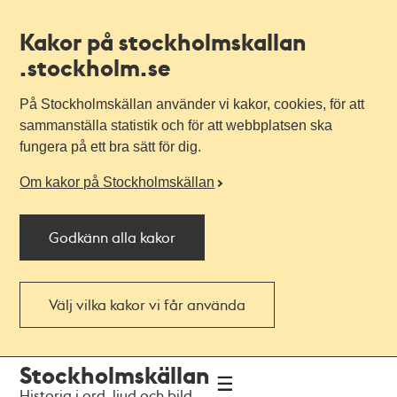
Kakor på stockholmskallan
.stockholm.se
På Stockholmskällan använder vi kakor, cookies, för att
sammanställa statistik och för att webbplatsen ska
fungera på ett bra sätt för dig.
Om kakor på Stockholmskällan
Godkänn alla kakor
Välj vilka kakor vi får använda
Till
Till
Stockholmskällan
navigationen
huvudinnehållet
Historia i ord, ljud och bild