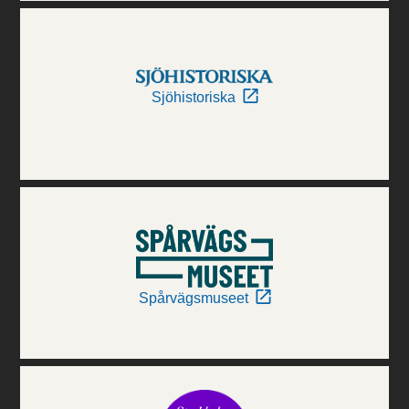
Sjöhistoriska
Spårvägsmuseet