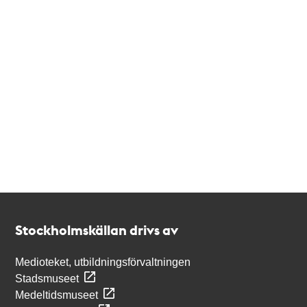
Kontakt
Stockholmskällan
Stockholmskällan drivs av
Medioteket, utbildningsförvaltningen
Stadsmuseet
Medeltidsmuseet