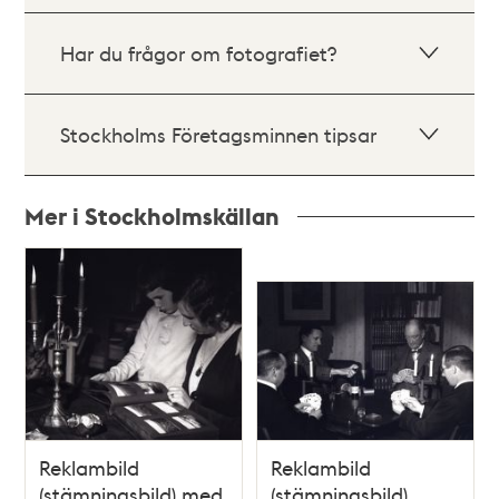
Har du frågor om fotografiet?
Stockholms Företagsminnen tipsar
Mer i Stockholmskällan
Relaterade
poster
och
teman
Reklambild
Reklambild
(stämningsbild) med
(stämningsbild).