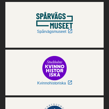
Spårvägsmuseet
Kvinnohistoriska