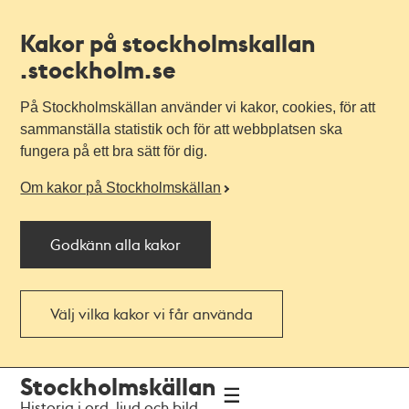
Kakor på stockholmskallan
.stockholm.se
På Stockholmskällan använder vi kakor, cookies, för att
sammanställa statistik och för att webbplatsen ska
fungera på ett bra sätt för dig.
Om kakor på Stockholmskällan
Godkänn alla kakor
Välj vilka kakor vi får använda
Till
Till
Stockholmskällan
navigationen
huvudinnehållet
Historia i ord, ljud och bild