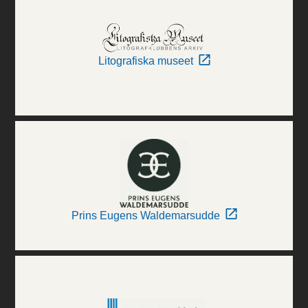
Litografiska museet
Prins Eugens Waldemarsudde