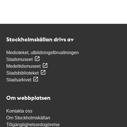
Kontakt
Stockholmskällan
Stockholmskällan drivs av
Medioteket, utbildningsförvaltningen
Stadsmuseet
Medeltidsmuseet
Stadsbiblioteket
Stadsarkivet
Om webbplatsen
Kontakta oss
Om Stockholmskällan
Tillgänglighetsredogörelse