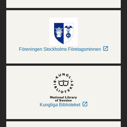
Föreningen Stockholms Företagsminnen
Kungliga Biblioteket