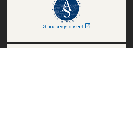
Strindbergsmuseet
Thielska Galleriet