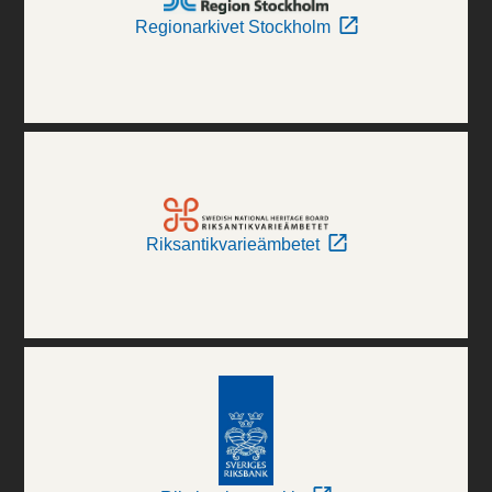
Regionarkivet Stockholm
Riksantikvarieämbetet