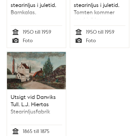
stearinljus i juletid.
stearinljus i juletid.
Barnkalas.
Tomten kommer
med julklappar.
1950 till 1959
1950 till 1959
Tid
Tid
Foto
Foto
Typ
Typ
Utsigt vid Danviks
Tull. L.J. Hiertas
Stearinljusfabrik
1865 till 1875