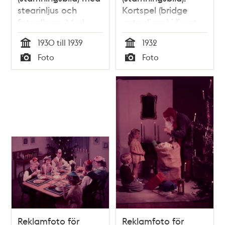
stearinljus och
Kortspel (bridge
fotoalbum. Med
antagligen) i ljuset
kvinna och barn.
av stearinljus.
1930 till 1939
1932
Tid
Tid
Foto
Foto
Typ
Typ
Reklamfoto för
Reklamfoto för