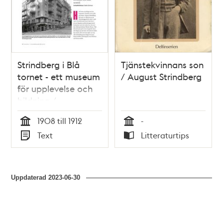
Strindberg i Blå
Tjänstekvinnans son
tornet - ett museum
/ August Strindberg
för upplevelse och
bildning /
artikelförfattare:
1908 till 1912
-
Stefan Bohman
Tid
Tid
Text
Litteraturtips
Typ
Typ
Uppdaterad
2023-06-30