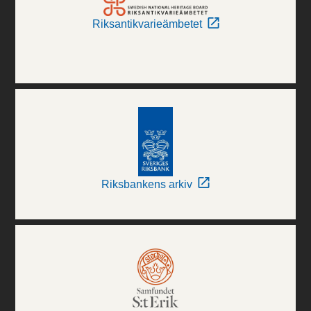
Riksantikvarieämbetet
Riksbankens arkiv