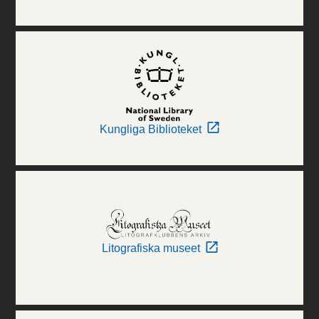
Kungliga Biblioteket
Litografiska museet