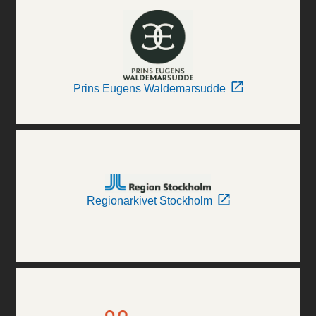
Prins Eugens Waldemarsudde
Regionarkivet Stockholm