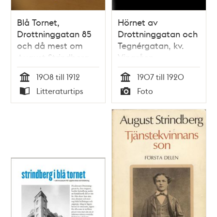
Blå Tornet,
Hörnet av
Drottninggatan 85
Drottninggatan och
och då mest om
Tegnérgatan, kv.
August Strindberg
Vingråen.
och hans tid i huset
Strindbergs Blå
1908 till 1912
1907 till 1920
/ Meg Egeland
tornet
Tid
Tid
Litteraturtips
Foto
Typ
Typ