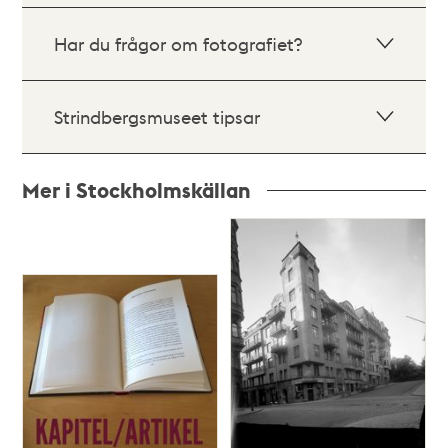
Har du frågor om fotografiet?
Strindbergsmuseet tipsar
Mer i Stockholmskällan
Relaterade
poster
och
teman