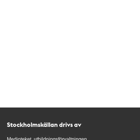
Kontakt
Stockholmskällan
Stockholmskällan drivs av
Medioteket, utbildningsförvaltningen