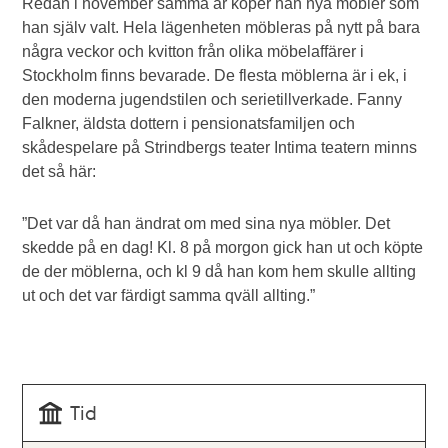
Redan i november samma år köper han nya möbler som
han själv valt. Hela lägenheten möbleras på nytt på bara
några veckor och kvitton från olika möbelaffärer i
Stockholm finns bevarade. De flesta möblerna är i ek, i
den moderna jugendstilen och serietillverkade. Fanny
Falkner, äldsta dottern i pensionatsfamiljen och
skådespelare på Strindbergs teater Intima teatern minns
det så här:
”Det var då han ändrat om med sina nya möbler. Det
skedde på en dag! Kl. 8 på morgon gick han ut och köpte
de der möblerna, och kl 9 då han kom hem skulle allting
ut och det var färdigt samma qväll allting.”
Tid