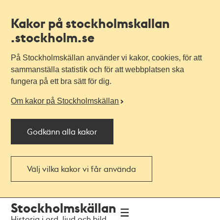
Kakor på stockholmskallan
.stockholm.se
På Stockholmskällan använder vi kakor, cookies, för att
sammanställa statistik och för att webbplatsen ska
fungera på ett bra sätt för dig.
Om kakor på Stockholmskällan
Godkänn alla kakor
Välj vilka kakor vi får använda
Till
Till
Stockholmskällan
navigationen
huvudinnehållet
Historia i ord, ljud och bild