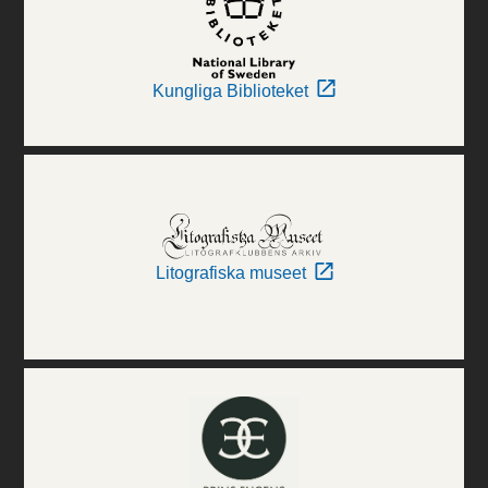
Kungliga Biblioteket
Litografiska museet