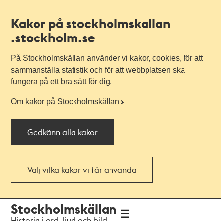
Kakor på stockholmskallan
.stockholm.se
På Stockholmskällan använder vi kakor, cookies, för att
sammanställa statistik och för att webbplatsen ska
fungera på ett bra sätt för dig.
Om kakor på Stockholmskällan
Godkänn alla kakor
Välj vilka kakor vi får använda
Till
Till
Stockholmskällan
navigationen
huvudinnehållet
Historia i ord, ljud och bild