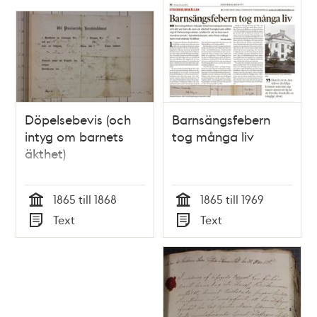
Döpelsebevis (och
Barnsängsfebern
intyg om barnets
tog många liv
äkthet)
1865 till 1868
1865 till 1969
Tid
Tid
Text
Text
Typ
Typ