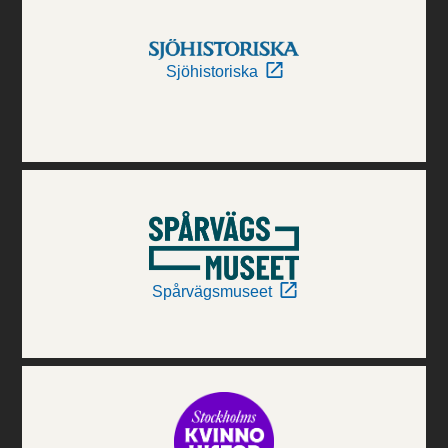
Sjöhistoriska
Spårvägsmuseet