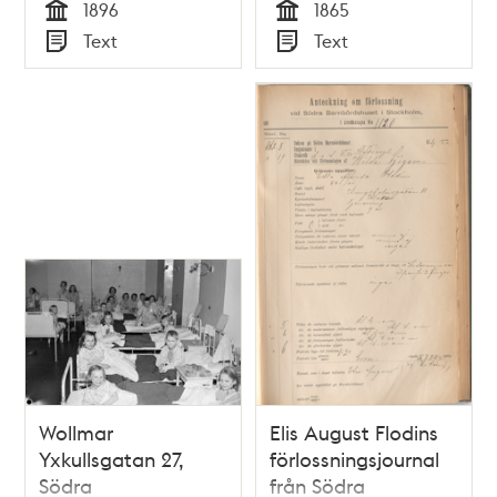
1896
1865
barnbördshuset)
Tid
Tid
Text
Text
Typ
Typ
Wollmar
Elis August Flodins
Yxkullsgatan 27,
förlossningsjournal
Södra
från Södra