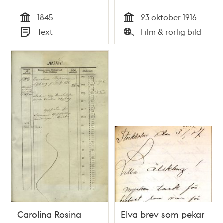
faderskapsmål
1845
23 oktober 1916
Tid
Tid
Text
Film & rörlig bild
Typ
Typ
Carolina Rosina
Elva brev som pekar