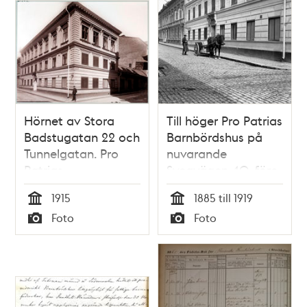
Hörnet av Stora
Till höger Pro Patrias
Badstugatan 22 och
Barnbördshus på
Tunnelgatan. Pro
nuvarande
Patrias
Sveavägen 40, före
barnbördshus
detta Stora
1915
1885 till 1919
Badstugatan 22.
Tid
Tid
Foto
Foto
Byggnaden till
Typ
Typ
vänster är Ljunglöfs
Snusfabrik.