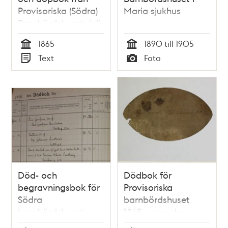
Provisoriska (Södra)
Maria sjukhus
Barnbördshuset, juli-
december
1865
1890 till 1905
Tid
Tid
Text
Foto
Typ
Typ
Död- och
Dödbok för
begravningsbok för
Provisoriska
Södra
barnbördshuset
barnbördshuset
1865, mars-dec
1896
(from 1881 Södra