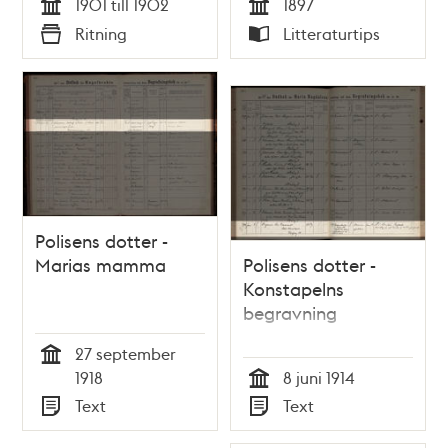
1901 till 1902
1897
ritningsförslag,
Tid
Tid
Ritning
Litteraturtips
alternativ 1
Typ
Typ
Polisens dotter -
Marias mamma
Polisens dotter -
Konstapelns
begravning
27 september
Tid
1918
8 juni 1914
Tid
Text
Text
Typ
Typ