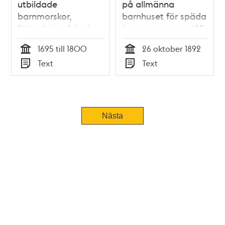
utbildade
på allmänna
barnmorskor,
barnhuset för späda
förteckning från år
barnet nummer 425
1760
Elis August Flodin
1695 till 1800
26 oktober 1892
Tid
Tid
Text
Text
Typ
Typ
Nästa