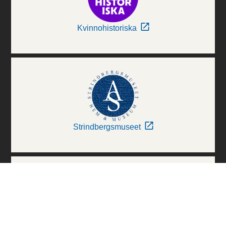
Kvinnohistoriska
Strindbergsmuseet
Thielska Galleriet