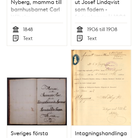
Nyberg, mamma till
ut Josef Lindqvist
barnhusbarnet Carl
som fadern -
Wilhelm
faderskapsmål 1908
1848
1906 till 1908
Tid
Tid
Text
Text
Typ
Typ
Sveriges första
Intagningshandlingar