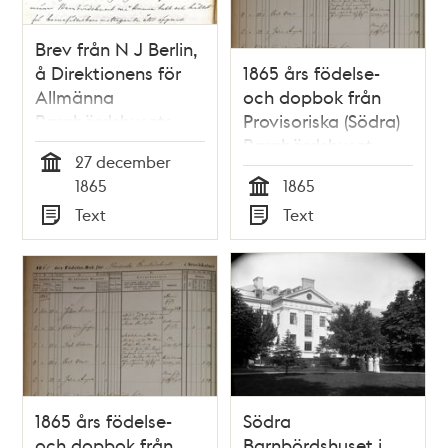
Brev från N J Berlin,
å Direktionens för
1865 års födelse-
Allmänna
och dopbok från
Barnbördshusets
Provisoriska (Södra)
vägnar, till
Barnbördshuset,
27 december
Stockholms stads
februari-juni
Tid
1865
1865
Sundhetsnämnd
Tid
Text
Text
Typ
Typ
1865 års födelse-
Södra
och dopbok från
Barnbördshuset i