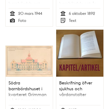
barnbördshuset -
barnbördshuset år
Maria Sjukhus.
1892
20 mars 1944
6 oktober 1892
Sovsal för finska
Tid
Tid
Foto
Text
krigsbarn, två och
Typ
Typ
två i varje säng
Södra
Beskrifning öfver
barnbördshuset i
sjukhus och
kvarteret Grimman
vårdanstalter
på Södermalm -
odaterat