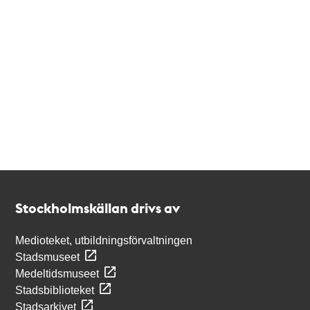
Kontakt
Stockholmskällan
Stockholmskällan drivs av
Medioteket, utbildningsförvaltningen
Stadsmuseet
Medeltidsmuseet
Stadsbiblioteket
Stadsarkivet