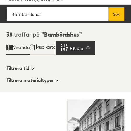
Sök
Fritextsök
Sök
Sökresultat
38
träffar på
Barnbördshus
Visa karta
Visa lista
Filtrera
Filtrera
Filtrera tid
Filtrera materialtyper
Visningsläge
Totalt
38
träffar
Lista
Karta