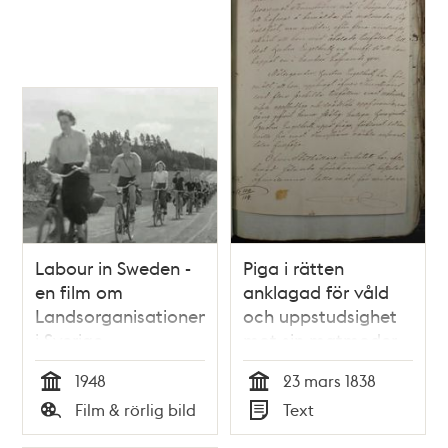
Labour in Sweden -
Piga i rätten
en film om
anklagad för våld
Landsorganisationen
och uppstudsighet
i Sverige
mot sin matmoder
1948
23 mars 1838
Tid
Tid
Film & rörlig bild
Text
Typ
Typ