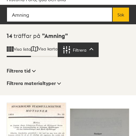
Sök
Fritextsök
Sök
Sökresultat
14
träffar på
Amning
Visa karta
Visa lista
Filtrera
Filtrera
Filtrera tid
Filtrera materialtyper
Visningsläge
Totalt
14
träffar
Lista
Karta