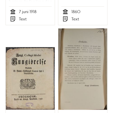
barnavårdsnämnden
1918
7 juni 1918
1860
Tid
Tid
Text
Text
Typ
Typ