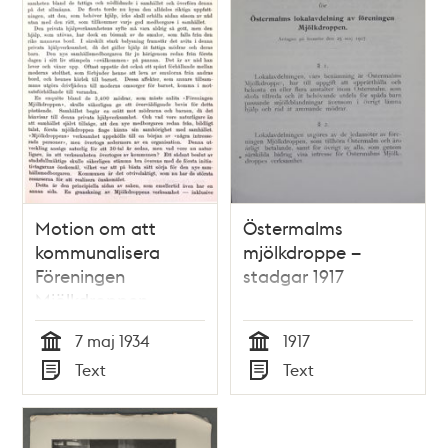
Motion om att
Östermalms
kommunalisera
mjölkdroppe –
Föreningen
stadgar 1917
Mjölkdroppen -
stadsfullmäktige
7 maj 1934
1917
1934
Tid
Tid
Text
Text
Typ
Typ