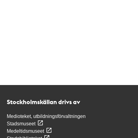
Kontakt
Stockholmskällan
Stockholmskällan drivs av
Medioteket, utbildningsförvaltningen
Stadsmuseet
Medeltidsmuseet