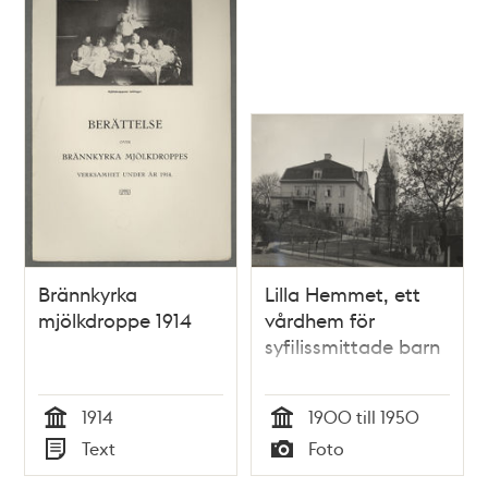
Brännkyrka
Lilla Hemmet, ett
mjölkdroppe 1914
vårdhem för
syfilissmittade barn
1914
1900 till 1950
Tid
Tid
Text
Foto
Typ
Typ