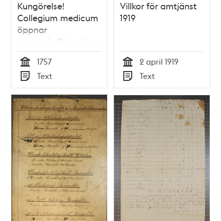
Kungörelse!
Villkor för amtjänst
Collegium medicum
1919
öppnar
ammeskaffningskontor
här i staden
1757
2 april 1919
Tid
Tid
Text
Text
Typ
Typ