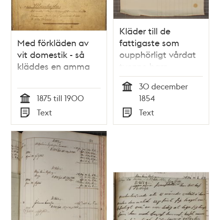
Kläder till de
Med förkläden av
fattigaste som
vit domestik - så
oupphörligt vårdat
kläddes en amma
tvenne barn
30 december
Tid
1875 till 1900
1854
Tid
Text
Text
Typ
Typ