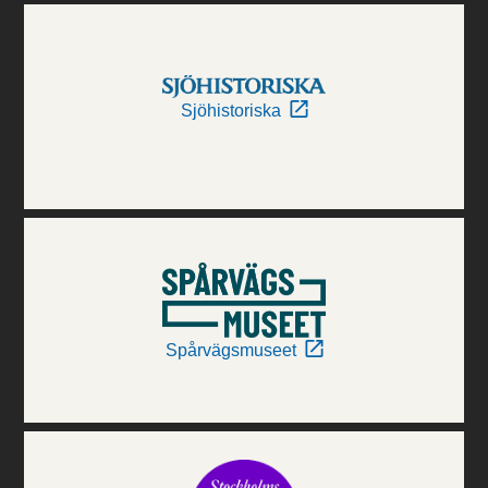
Sjöhistoriska
Spårvägsmuseet