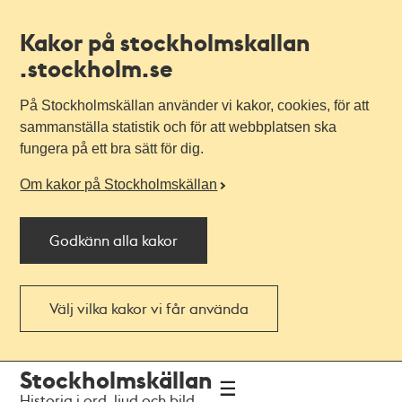
Kakor på stockholmskallan
.stockholm.se
På Stockholmskällan använder vi kakor, cookies, för att
sammanställa statistik och för att webbplatsen ska
fungera på ett bra sätt för dig.
Om kakor på Stockholmskällan
Godkänn alla kakor
Välj vilka kakor vi får använda
Till
Till
Stockholmskällan
navigationen
huvudinnehållet
Historia i ord, ljud och bild