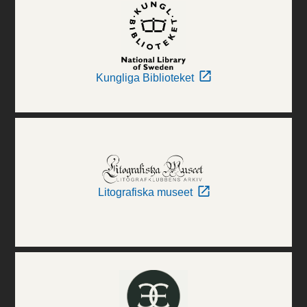
Kungliga Biblioteket
Litografiska museet