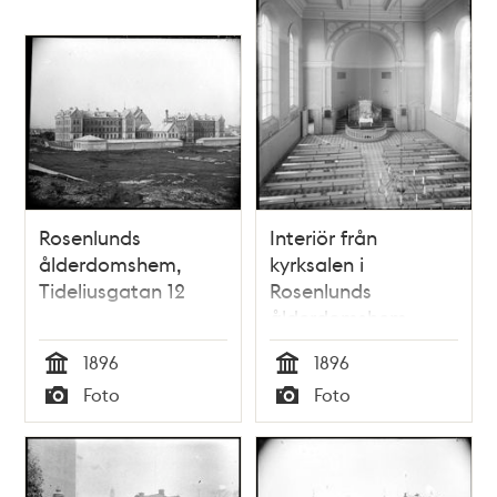
Rosenlunds
Interiör från
ålderdomshem,
kyrksalen i
Tideliusgatan 12
Rosenlunds
ålderdomshem,
Tideliusgatan 12
1896
1896
Tid
Tid
Foto
Foto
Typ
Typ