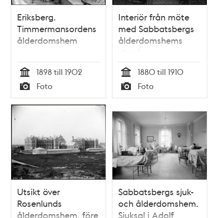
Eriksberg.
Interiör från möte
Timmermansordens
med Sabbatsbergs
ålderdomshem
ålderdomshems
styrelse
1898 till 1902
1880 till 1910
Tid
Tid
Foto
Foto
Typ
Typ
Utsikt över
Sabbatsbergs sjuk-
Rosenlunds
och ålderdomshem.
ålderdomshem, före
Sjuksal i Adolf