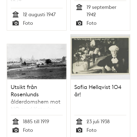
1947
med en ceremoni
19 september
på planen framför
Tid
12 augusti 1947
1942
byggnaden
Tid
Foto
Foto
Typ
Typ
Utsikt från
Sofia Hellqvist 104
Rosenlunds
år!
ålderdomshem mot
NO med Katarina
kyrka i fonden.
1885 till 1919
23 juli 1938
Kvarnen Fatburen
Tid
Tid
Foto
Foto
och gården vid
Typ
Typ