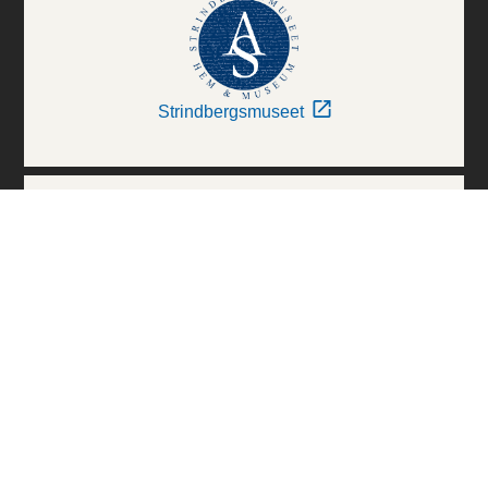
Strindbergsmuseet
Thielska Galleriet