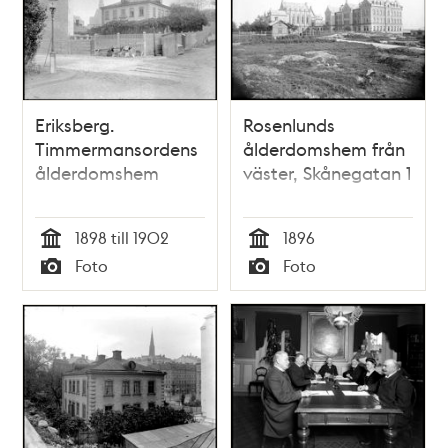
Eriksberg.
Rosenlunds
Timmermansordens
ålderdomshem från
ålderdomshem
väster, Skånegatan 1
1898 till 1902
1896
Tid
Tid
Foto
Foto
Typ
Typ