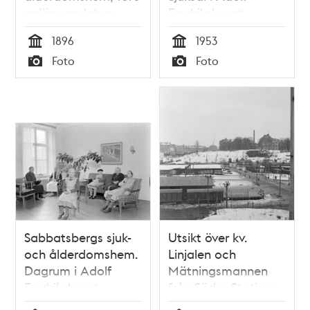
anläggandet av
Fredrikshuset
Ringvägen
1896
1953
Tid
Tid
Foto
Foto
Typ
Typ
Sabbatsbergs sjuk-
Utsikt över kv.
och ålderdomshem.
Linjalen och
Dagrum i Adolf
Mätningsmannen
Fredrikshuset
från Södra Stations
gamla personalhus.