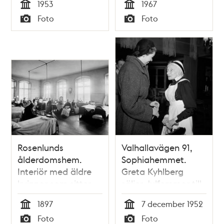
1953
1967
I fonden t.h. ligger
Tid
Tid
Foto
Foto
Rosenlunds
Typ
Typ
ålderdomshem
Rosenlunds
Valhallavägen 91,
ålderdomshem.
Sophiahemmet.
Interiör med äldre
Greta Kyhlberg
kvinnor som sitter
säljer Julfemmor till
på stolar invid
91-åriga syster Anna
1897
7 december 1952
sängar. Några är
Boberg på
Tid
Tid
Foto
Foto
sysselsatta med
Solhemmet, ett