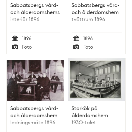
Sabbatsbergs vård-
Sabbatsbergs vård-
och ålderdomshems
och ålderdomshem
interiör 1896
tvättrum 1896
1896
1896
Tid
Tid
Foto
Foto
Typ
Typ
Sabbatsbergs vård-
Storkök på
och ålderdomshem
ålderdomshem
ledningsmöte 1896
1930-talet