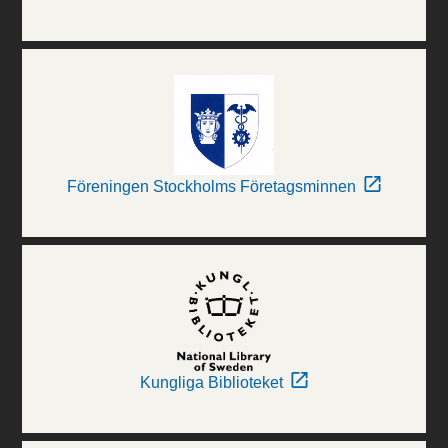
Föreningen Stockholms Företagsminnen
Kungliga Biblioteket