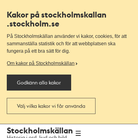
Kakor på stockholmskallan
.stockholm.se
På Stockholmskällan använder vi kakor, cookies, för att
sammanställa statistik och för att webbplatsen ska
fungera på ett bra sätt för dig.
Om kakor på Stockholmskällan
Godkänn alla kakor
Välj vilka kakor vi får använda
Till
Till
Stockholmskällan
navigationen
huvudinnehållet
Historia i ord, ljud och bild