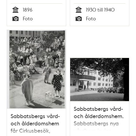
1896
1930 till 1940
Tid
Tid
Foto
Foto
Typ
Typ
Sabbatsbergs vård-
Sabbatsbergs vård-
och ålderdomshem.
och ålderdomshem
Sabbatsbergs nya
får Cirkusbesök,
vårdhem invigs,