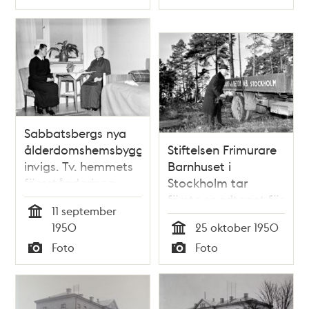
Typ
Typ
handarbete
ålderdomshem för
Sophiahemmets
sjuksköterskor
Sabbatsbergs nya
ålderdomshemsbyggnad
Stiftelsen Frimurare
invigs. Tv. hemmets
Barnhuset i
föreståndarinna
Stockholm tar
syster Agda
första spadtaget för
11 september
Asplund och
ett ålderdomshem
Tid
1950
25 oktober 1950
pensionär Eva
för herrar i
Tid
Foto
Foto
Svensson
Blackeberg
Typ
Typ