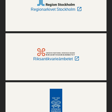
Regionarkivet Stockholm
Riksantikvarieämbetet