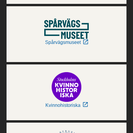
Spårvägsmuseet
Kvinnohistoriska