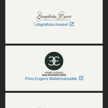
Litografiska museet
Prins Eugens Waldemarsudde