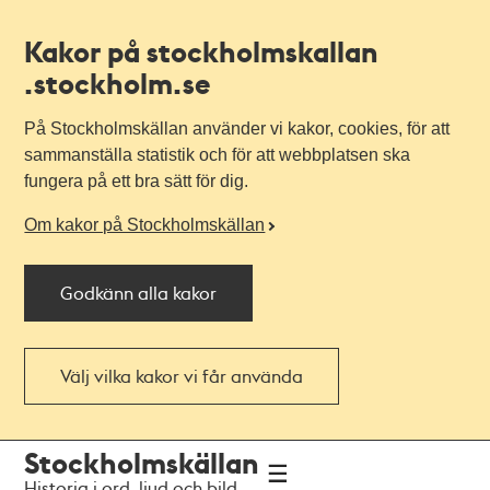
Kakor på stockholmskallan
.stockholm.se
På Stockholmskällan använder vi kakor, cookies, för att
sammanställa statistik och för att webbplatsen ska
fungera på ett bra sätt för dig.
Om kakor på Stockholmskällan
Godkänn alla kakor
Välj vilka kakor vi får använda
Till
Till
Stockholmskällan
navigationen
huvudinnehållet
Historia i ord, ljud och bild