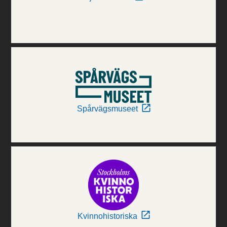
Spårvägsmuseet
Kvinnohistoriska