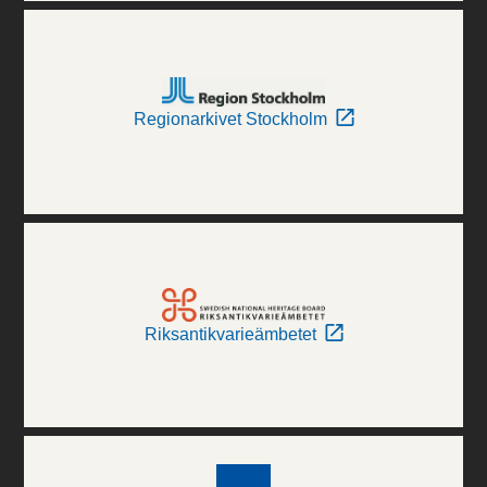
Regionarkivet Stockholm
Riksantikvarieämbetet