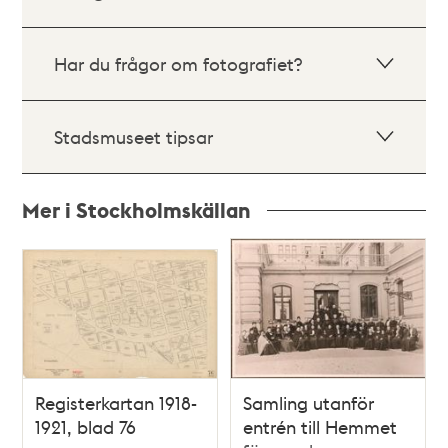
Har du frågor om fotografiet?
Stadsmuseet tipsar
Mer i Stockholmskällan
Relaterade
poster
och
teman
Registerkartan 1918-
Samling utanför
1921, blad 76
entrén till Hemmet