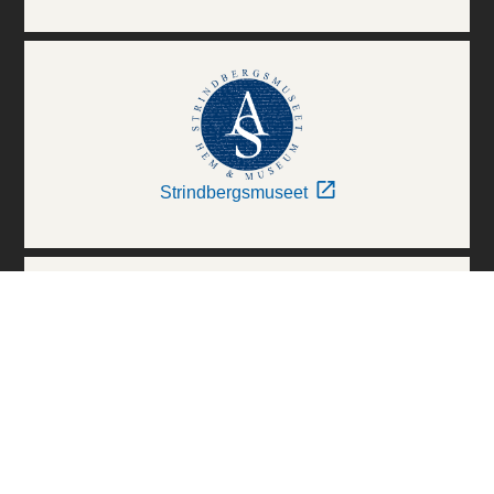
Strindbergsmuseet
Thielska Galleriet