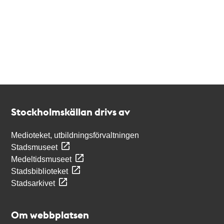
Kontakt
Stockholmskällan
Stockholmskällan drivs av
Medioteket, utbildningsförvaltningen
Stadsmuseet
Medeltidsmuseet
Stadsbiblioteket
Stadsarkivet
Om webbplatsen