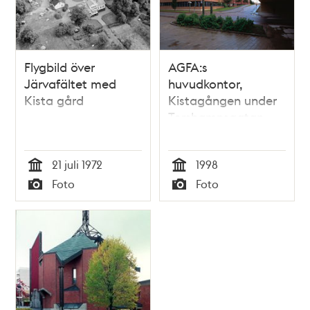
Flygbild över
AGFA:s
Järvafältet med
huvudkontor,
Kista gård
Kistagången under
Torshamnsgatan
21 juli 1972
1998
Tid
Tid
Foto
Foto
Typ
Typ