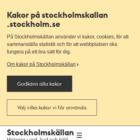
Kakor på stockholmskallan
.stockholm.se
På Stockholmskällan använder vi kakor, cookies, för att
sammanställa statistik och för att webbplatsen ska
fungera på ett bra sätt för dig.
Om kakor på Stockholmskällan
Godkänn alla kakor
Välj vilka kakor vi får använda
Till
Till
Stockholmskällan
navigationen
huvudinnehållet
Historia i ord, ljud och bild