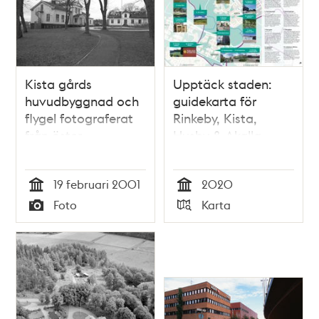
Kista gårds
Upptäck staden:
huvudbyggnad och
guidekarta för
flygel fotograferat
Rinkeby, Kista,
från öster
Husby & Akalla
19 februari 2001
2020
Tid
Tid
Foto
Karta
Typ
Typ