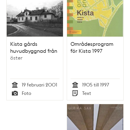
Kista gårds
Områdesprogram
huvudbyggnad från
för Kista 1997
öster
19 februari 2001
1905 till 1997
Tid
Tid
Foto
Text
Typ
Typ