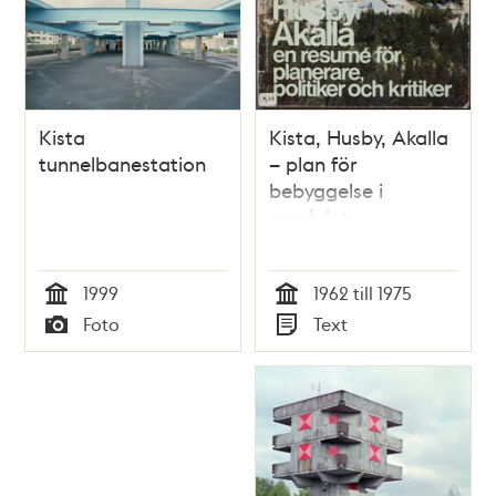
Kista
Kista, Husby, Akalla
tunnelbanestation
– plan för
bebyggelse i
området
1999
1962 till 1975
Tid
Tid
Foto
Text
Typ
Typ