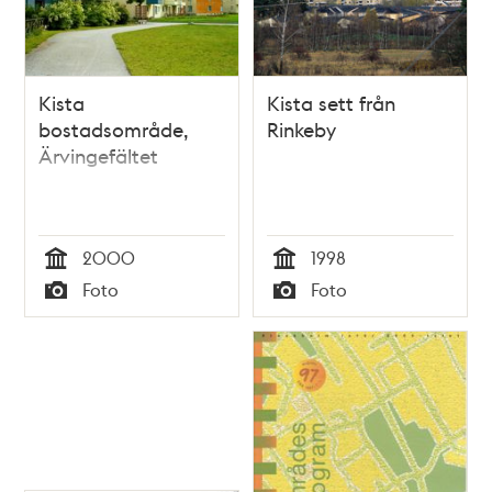
Kista
Kista sett från
bostadsområde,
Rinkeby
Ärvingefältet
2000
1998
Tid
Tid
Foto
Foto
Typ
Typ