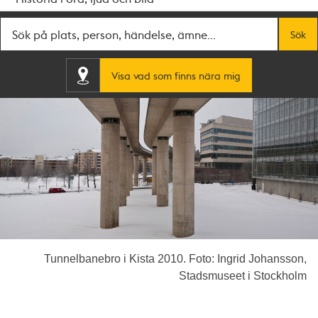
Fritextsök
Sök
Visa vad som finns nära mig
Tunnelbanebro i Kista 2010. Foto: Ingrid Johansson,
Stadsmuseet i Stockholm