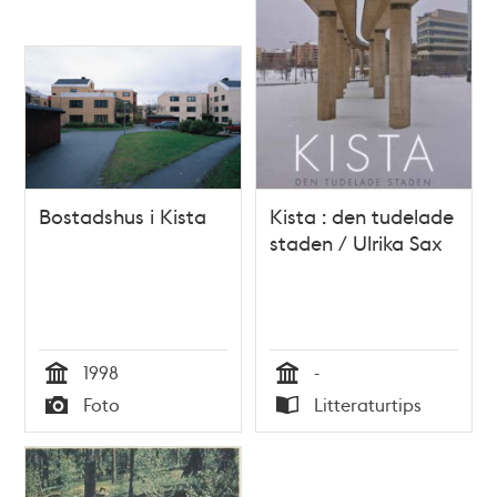
Bostadshus i Kista
Kista : den tudelade
staden / Ulrika Sax
1998
-
Tid
Tid
Foto
Litteraturtips
Typ
Typ