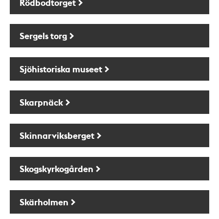
Rödbodtorget
Sergels torg
Sjöhistoriska museet
Skarpnäck
Skinnarviksberget
Skogskyrkogården
Skärholmen