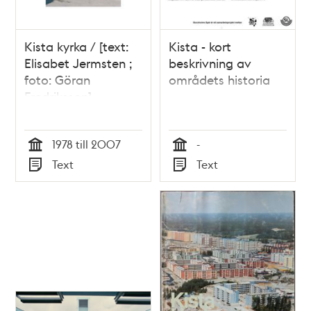
Kista kyrka / [text:
Kista - kort
Elisabet Jermsten ;
beskrivning av
foto: Göran
områdets historia
Fredriksson]
1978 till 2007
-
Tid
Tid
Text
Text
Typ
Typ