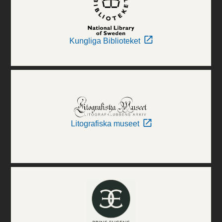
Kungliga Biblioteket
Litografiska museet