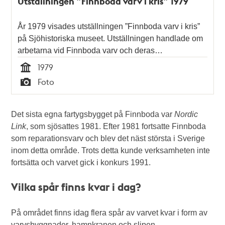
Utställningen ”Finnboda varv i kris” 1979
År 1979 visades utställningen ”Finnboda varv i kris”
på Sjöhistoriska museet. Utställningen handlade om
arbetarna vid Finnboda varv och deras…
1979
Tid
Foto
Typ
Det sista egna fartygsbygget på Finnboda var
Nordic
Link
, som sjösattes 1981. Efter 1981 fortsatte Finnboda
som reparationsvarv och blev det näst största i Sverige
inom detta område. Trots detta kunde verksamheten inte
fortsätta och varvet gick i konkurs 1991.
Vilka spår finns kvar i dag?
På området finns idag flera spår av varvet kvar i form av
varvsbyggnader, hamnkranen och slipen.