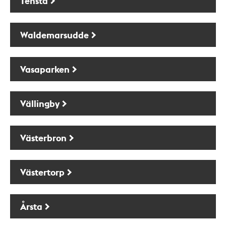
Tensta
Waldemarsudde
Vasaparken
Vällingby
Västerbron
Västertorp
Årsta