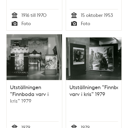
1916 till 1970
15 oktober 1953
Tid
Tid
Foto
Foto
Typ
Typ
Utställningen
Utställningen ”Finnboda
”Finnboda varv i
varv i kris” 1979
kris” 1979
1979
1979