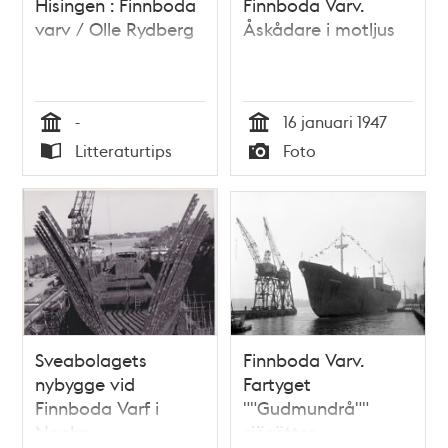
Hisingen : Finnboda
Finnboda Varv.
varv / Olle Rydberg
Åskådare i motljus
-
16 januari 1947
Tid
Tid
Litteraturtips
Foto
Typ
Typ
Sveabolagets
Finnboda Varv.
nybygge vid
Fartyget
Finnboda Varf i
""Gudmundrå""
Nacka
sjösättes