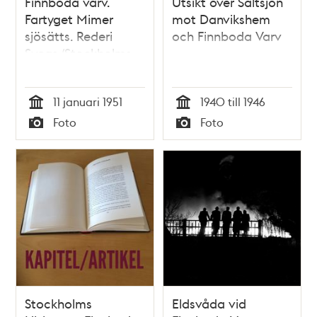
Finnboda varv.
Utsikt över Saltsjön
Fartyget Mimer
mot Danvikshem
sjösätts. Rederi
och Finnboda Varv
Sveas (Stockholms
Rederi AB Svea)
nybyggda
11 januari 1951
1940 till 1946
lastmotorfartyg,
Tid
Tid
den fjärde i serien
Foto
Foto
av liknande fartyg
Typ
Typ
Stockholms
Eldsvåda vid