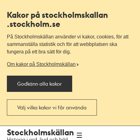
Kakor på stockholmskallan
.stockholm.se
På Stockholmskällan använder vi kakor, cookies, för att
sammanställa statistik och för att webbplatsen ska
fungera på ett bra sätt för dig.
Om kakor på Stockholmskällan
Godkänn alla kakor
Välj vilka kakor vi får använda
Till
Till
Stockholmskällan
navigationen
huvudinnehållet
Historia i ord, ljud och bild