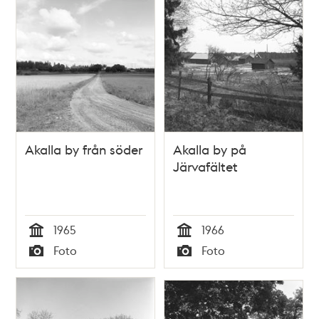
Relaterade
poster
och
teman
Akalla by från söder
Akalla by på
Järvafältet
1965
1966
Tid
Tid
Foto
Foto
Typ
Typ