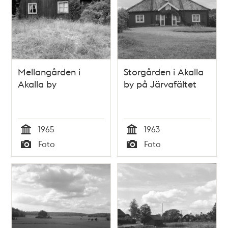
Mellangården i
Storgården i Akalla
Akalla by
by på Järvafältet
1965
1963
Tid
Tid
Foto
Foto
Typ
Typ