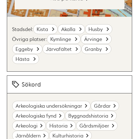
Stadsdel:
Kista
Akalla
Husby
Övriga platser:
Kymlinge
Ärvinge
Eggeby
Järvafältet
Granby
Hästa
Sökord
Arkeologiska undersökningar
Gårdar
Arkeologiska fynd
Byggnadshistoria
Arkeologi
Historia
Gårdsmiljöer
Järnåldern
Kulturhistoria