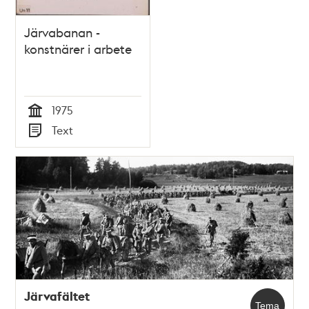
Järvabanan -
konstnärer i arbete
1975
Tid
Text
Typ
Järvafältet
Tema