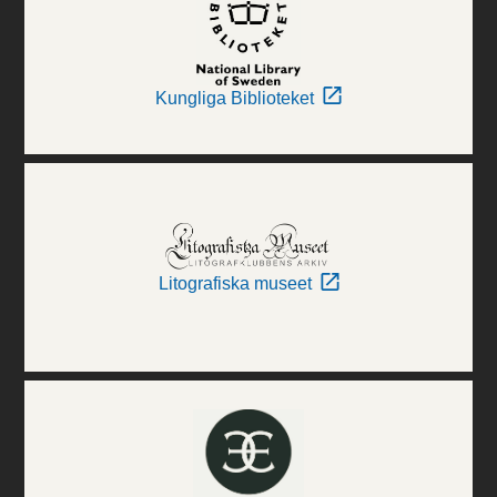
Kungliga Biblioteket
Litografiska museet