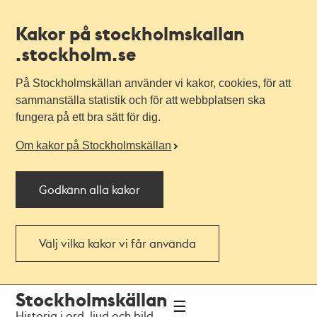
Kakor på stockholmskallan
.stockholm.se
På Stockholmskällan använder vi kakor, cookies, för att
sammanställa statistik och för att webbplatsen ska
fungera på ett bra sätt för dig.
Om kakor på Stockholmskällan
Godkänn alla kakor
Välj vilka kakor vi får använda
Till
Till
Stockholmskällan
navigationen
huvudinnehållet
Historia i ord, ljud och bild