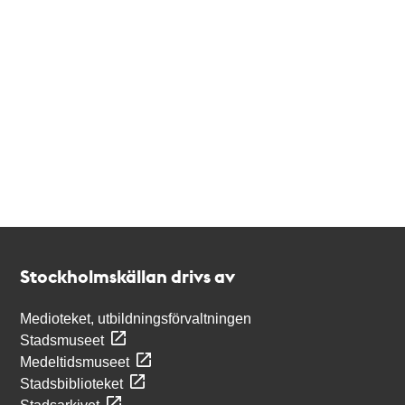
Kontakt
Stockholmskällan
Stockholmskällan drivs av
Medioteket, utbildningsförvaltningen
Stadsmuseet
Medeltidsmuseet
Stadsbiblioteket