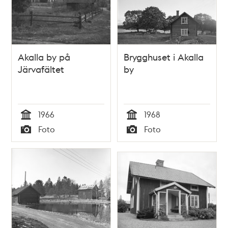
Akalla by på
Brygghuset i Akalla
Järvafältet
by
1966
1968
Tid
Tid
Foto
Foto
Typ
Typ