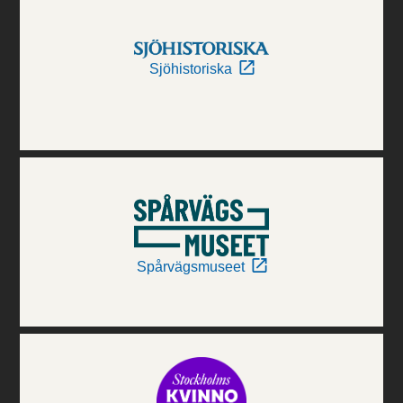
Sjöhistoriska
Spårvägsmuseet