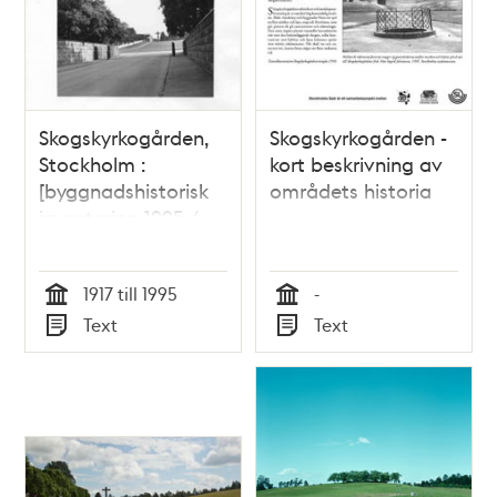
Skogskyrkogården,
Skogskyrkogården -
Stockholm :
kort beskrivning av
[byggnadshistorisk
områdets historia
inventering 1995 /
Hedvig Schönbäck]
1917 till 1995
-
Tid
Tid
Text
Text
Typ
Typ