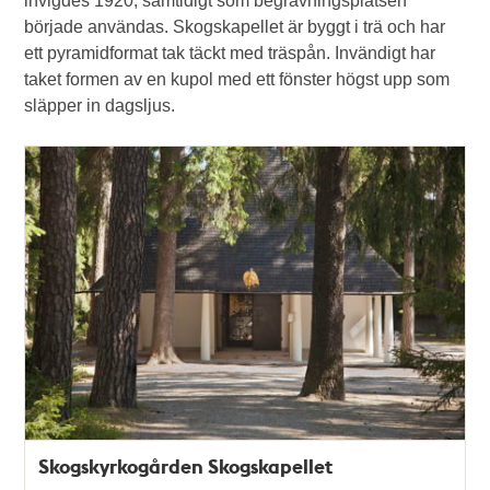
invigdes 1920, samtidigt som begravningsplatsen
började användas. Skogskapellet är byggt i trä och har
ett pyramidformat tak täckt med träspån. Invändigt har
taket formen av en kupol med ett fönster högst upp som
släpper in dagsljus.
Skogskyrkogården Skogskapellet