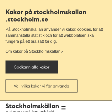
Kakor på stockholmskallan
.stockholm.se
På Stockholmskällan använder vi kakor, cookies, för att
sammanställa statistik och för att webbplatsen ska
fungera på ett bra sätt för dig.
Om kakor på Stockholmskällan
Godkänn alla kakor
Välj vilka kakor vi får använda
Till
Till
Stockholmskällan
navigationen
huvudinnehållet
Historia i ord, ljud och bild