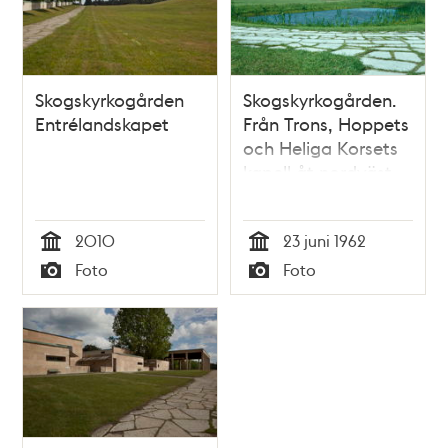
Skogskyrkogården
Skogskyrkogården.
Entrélandskapet
Från Trons, Hoppets
och Heliga Korsets
kapell åt nordväst
2010
23 juni 1962
Tid
Tid
Foto
Foto
Typ
Typ