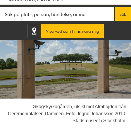
Fritextsök
Sök
Visa vad som finns nära mig
Skogskyrkogården, utsikt mot Almhöjden från
Ceremoniplatsen Dammen. Foto: Ingrid Johansson 2010,
Stadsmuseet i Stockholm.