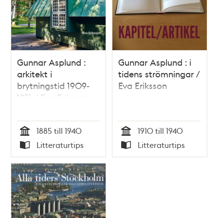
Gunnar Asplund :
Gunnar Asplund : i
arkitekt i
tidens strömningar /
brytningstid 1909-
Eva Eriksson
1931 / Eva Eriksson
1885 till 1940
1910 till 1940
Tid
Tid
Litteraturtips
Litteraturtips
Typ
Typ