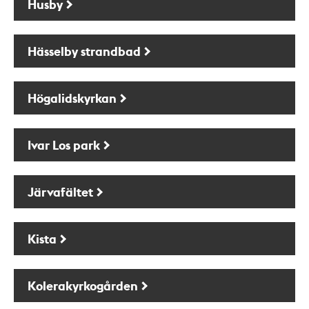
Husby
Hässelby strandbad
Högalidskyrkan
Ivar Los park
Järvafältet
Kista
Kolerakyrkogården