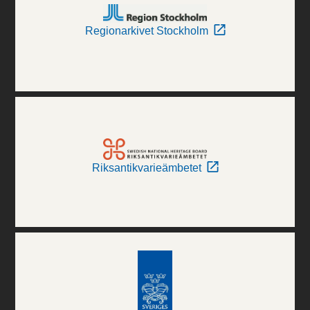
Regionarkivet Stockholm
Riksantikvarieämbetet