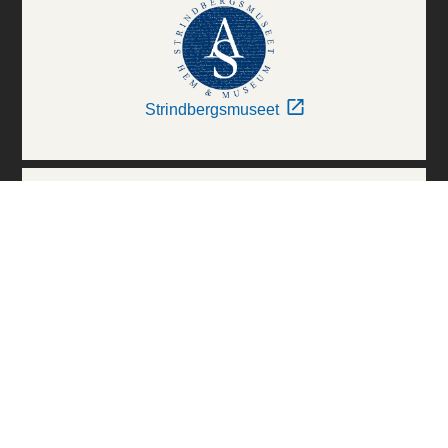
Strindbergsmuseet
Thielska Galleriet