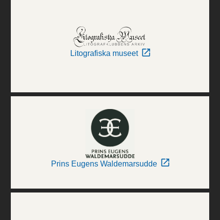
Litografiska museet
Prins Eugens Waldemarsudde