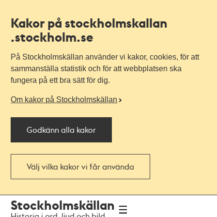
Kakor på stockholmskallan
.stockholm.se
På Stockholmskällan använder vi kakor, cookies, för att
sammanställa statistik och för att webbplatsen ska
fungera på ett bra sätt för dig.
Om kakor på Stockholmskällan
Godkänn alla kakor
Välj vilka kakor vi får använda
Till
Till
Stockholmskällan
navigationen
huvudinnehållet
Historia i ord, ljud och bild