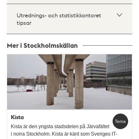
Utrednings- och statistikkontoret
tipsar
Mer i Stockholmskällan
Relaterade
poster
och
teman
Kista
Tema
Kista är den yngsta stadsdelen på Järvafältet
i norra Stockholm. Kista är känt som Sveriges IT-