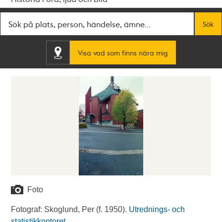
Fritextsök
Sök
Visa vad som finns nära mig
Foto
Fotograf: Skoglund, Per (f. 1950).
Utrednings- och
statistikkontoret