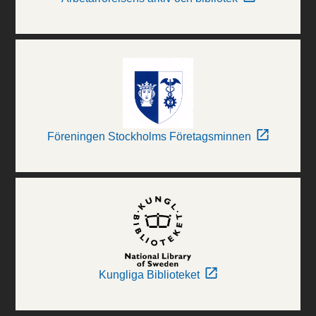
Föreningen Stockholms Företagsminnen
Kungliga Biblioteket