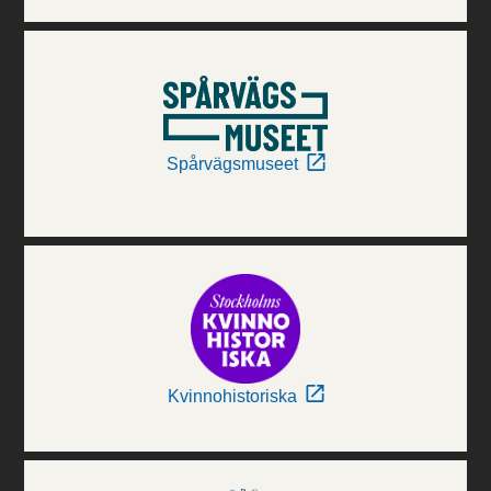
Spårvägsmuseet
Kvinnohistoriska