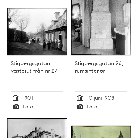
Stigbergsgatan
Stigbergsgatan 26,
västerut från nr 27
rumsinteriör
1901
10 juni 1908
Tid
Tid
Foto
Foto
Typ
Typ