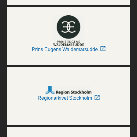
Prins Eugens Waldemarsudde
Regionarkivet Stockholm