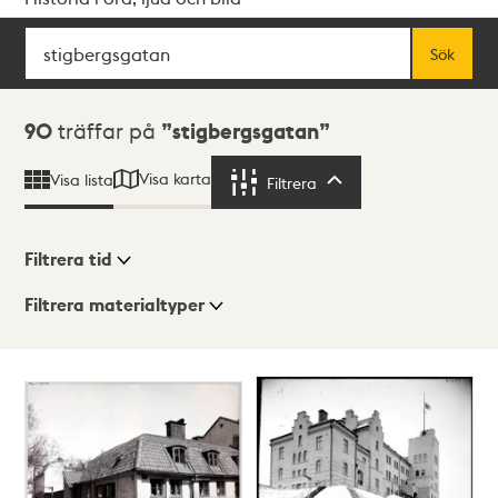
Sök
Fritextsök
Sök
Sökresultat
90
träffar på
stigbergsgatan
Visa karta
Visa lista
Filtrera
Filtrera
Filtrera tid
Filtrera materialtyper
Visningsläge
Totalt
90
träffar
Lista
Karta