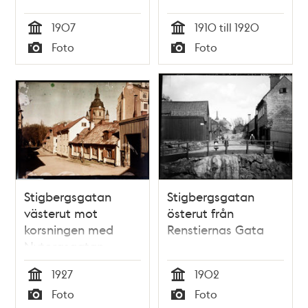
1907
1910 till 1920
Tid
Tid
Foto
Foto
Typ
Typ
Stigbergsgatan
Stigbergsgatan
västerut mot
österut från
korsningen med
Renstiernas Gata
Nytorgsgatan
1927
1902
Tid
Tid
Foto
Foto