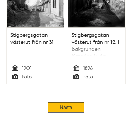
Stigbergsgatan
Stigbergsgatan
västerut från nr 31
västerut från nr 12. I
bakgrunden
Katarina kyrka
1901
1896
Tid
Tid
Foto
Foto
Typ
Typ
Nästa