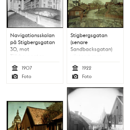
Navigationsskolan
Stigbergsgatan
på Stigbergsgatan
(senare
30, mot
Sandbacksgatan)
Tjärhovsgatan
västerut mot
Katarina kyrka 1922.
1907
1922
I förgrunden den
Tid
Tid
Foto
Foto
nedsprängda
Typ
Typ
Renstiernas Gata