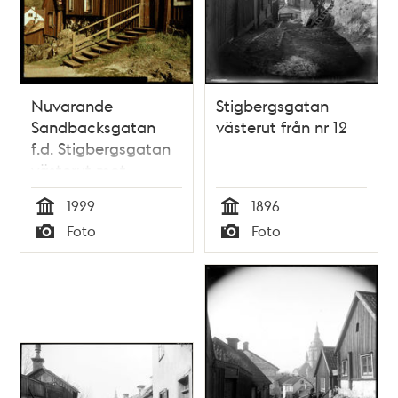
Nuvarande
Stigbergsgatan
Sandbacksgatan
västerut från nr 12
f.d. Stigbergsgatan
västerut mot
Katarina kyrka 1929
1929
1896
Tid
Tid
Foto
Foto
Typ
Typ