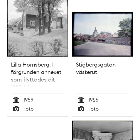
Lilla Hornsberg. I
Stigbergsgatan
förgrunden annexet
västerut
som flyttades dit
1953 från
Stigbergsgatan 22
1959
1925
Tid
Tid
Foto
Foto
Typ
Typ