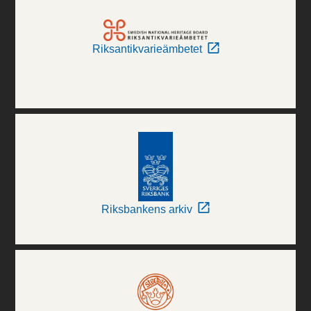
Riksantikvarieämbetet
Riksbankens arkiv