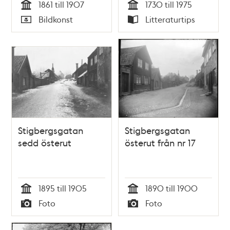
1861 till 1907
1730 till 1975
Tid
Tid
Bildkonst
Litteraturtips
Typ
Typ
Stigbergsgatan
Stigbergsgatan
sedd österut
österut från nr 17
1895 till 1905
1890 till 1900
Tid
Tid
Foto
Foto
Typ
Typ