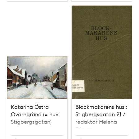
Typ
Typ
Katarina Östra
Blockmakarens hus :
Qvarngränd (= nuv.
Stigbergsgatan 21 /
Stigbergsgatan)
redaktör Helena
Friman