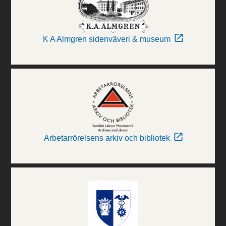
K A Almgren sidenväveri & museum
Arbetarrörelsens arkiv och bibliotek