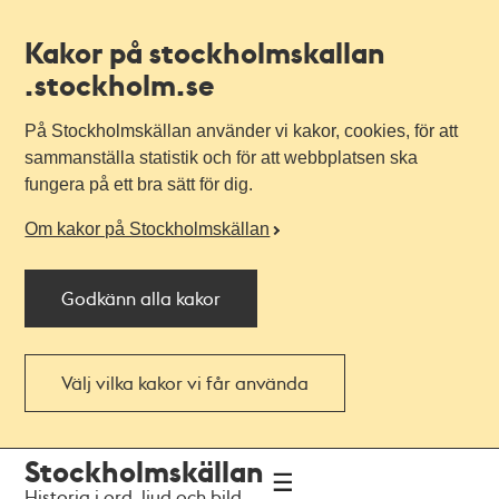
Kakor på stockholmskallan
.stockholm.se
På Stockholmskällan använder vi kakor, cookies, för att
sammanställa statistik och för att webbplatsen ska
fungera på ett bra sätt för dig.
Om kakor på Stockholmskällan
Godkänn alla kakor
Välj vilka kakor vi får använda
Till
Till
Stockholmskällan
navigationen
huvudinnehållet
Historia i ord, ljud och bild