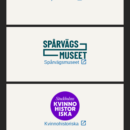
Spårvägsmuseet
Kvinnohistoriska