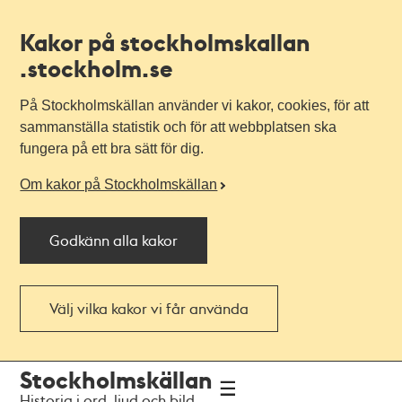
Kakor på stockholmskallan
.stockholm.se
På Stockholmskällan använder vi kakor, cookies, för att
sammanställa statistik och för att webbplatsen ska
fungera på ett bra sätt för dig.
Om kakor på Stockholmskällan
Godkänn alla kakor
Välj vilka kakor vi får använda
Till
Till
Stockholmskällan
navigationen
huvudinnehållet
Historia i ord, ljud och bild