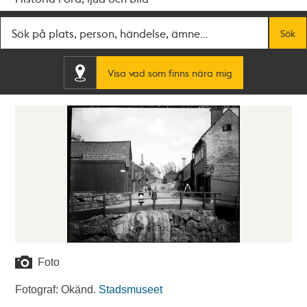
Fritextsök
Sök
Visa vad som finns nära mig
Foto
Fotograf: Okänd.
Stadsmuseet