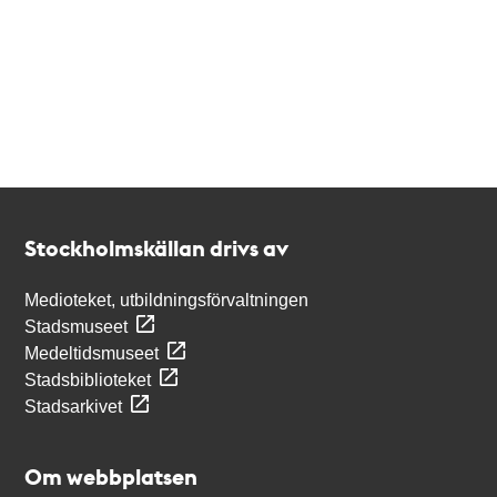
Kontakt
Stockholmskällan
Stockholmskällan drivs av
Medioteket, utbildningsförvaltningen
Stadsmuseet
Medeltidsmuseet
Stadsbiblioteket
Stadsarkivet
Om webbplatsen