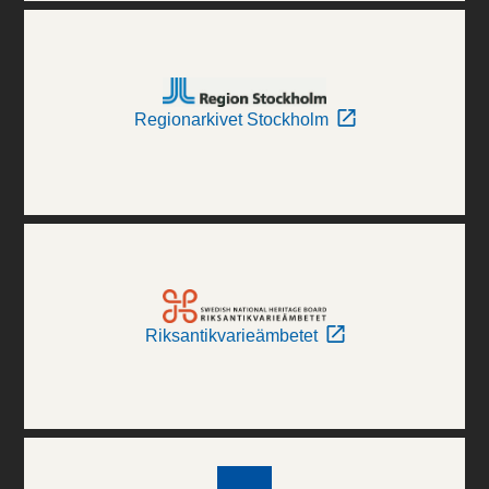
Regionarkivet Stockholm
Riksantikvarieämbetet