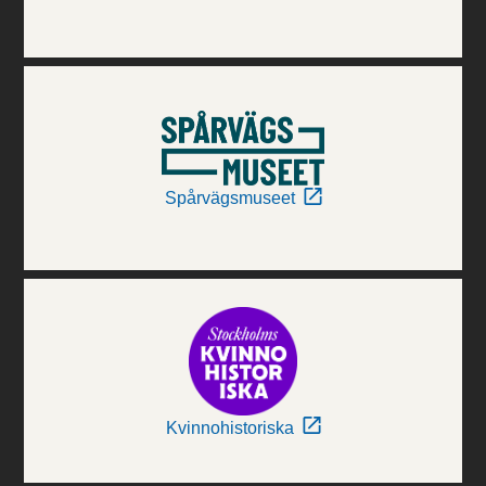
Spårvägsmuseet
Kvinnohistoriska