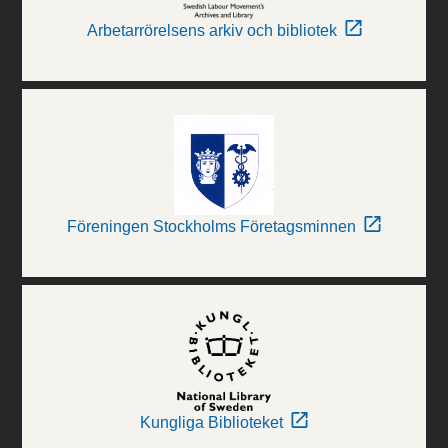
Arbetarrörelsens arkiv och bibliotek
Föreningen Stockholms Företagsminnen
Kungliga Biblioteket