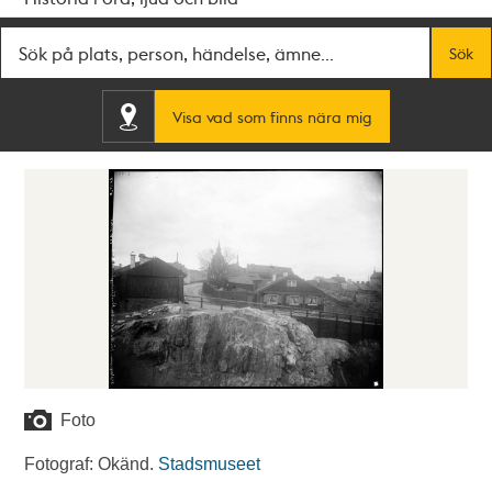
Fritextsök
Sök
Visa vad som finns nära mig
Foto
Fotograf: Okänd.
Stadsmuseet