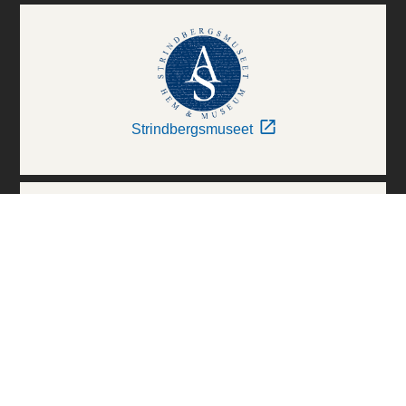
Strindbergsmuseet
Thielska Galleriet