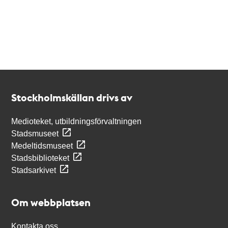
Kontakt
Stockholmskällan
Stockholmskällan drivs av
Medioteket, utbildningsförvaltningen
Stadsmuseet
Medeltidsmuseet
Stadsbiblioteket
Stadsarkivet
Om webbplatsen
Kontakta oss